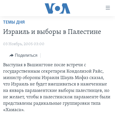
Линки
доступности
Перейти
ТЕМЫ ДНЯ
на
ГЛАВНОЕ
Израиль и выборы в Палестине
основной
ПРОГРАММЫ
контент
03 Ноябрь, 2005 03:00
ПРОЕКТЫ
Перейти
АМЕРИКА
к
ЭКСПЕРТИЗА
Поделиться
НОВОСТИ ЗА МИНУТУ
УЧИМ АНГЛИЙСКИЙ
основной
ИНТЕРВЬЮ
ИТОГИ
НАША АМЕРИКАНСКАЯ ИСТОРИЯ
Выступая в Вашингтоне после встречи с
навигации
государственным секретарем Кондолизой Райс,
Перейти
ФАКТЫ ПРОТИВ ФЕЙКОВ
ПОЧЕМУ ЭТО ВАЖНО?
А КАК В АМЕРИКЕ?
министр обороны Израиля Шауль Мофаз сказал,
в
ЗА СВОБОДУ ПРЕССЫ
ДИСКУССИЯ VOA
АРТЕФАКТЫ
что Израиль не будет вмешиваться в намеченные
поиск
на январь парламентские выборы палестинцев, но
УЧИМ АНГЛИЙСКИЙ
ДЕТАЛИ
АМЕРИКАНСКИЕ ГОРОДКИ
не желает, чтобы в палестинском парламенте были
ВИДЕО
НЬЮ-ЙОРК NEW YORK
ТЕСТЫ
представлены радикальные группировки типа
«Хамаса».
ПОДПИСКА НА НОВОСТИ
АМЕРИКА. БОЛЬШОЕ ПУТЕШЕСТВИЕ