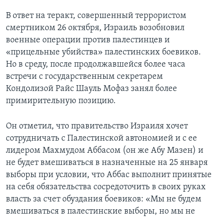
В ответ на теракт, совершенный террористом
Learning English
смертником 26 октября, Израиль возобновил
военные операции против палестинцев и
СОЦИАЛЬНЫЕ СЕТИ
«прицельные убийства» палестинских боевиков.
Но в среду, после продолжавшейся более часа
встречи с государственным секретарем
Кондолизой Райс Шауль Мофаз занял более
Языки
примирительную позицию.
Он отметил, что правительство Израиля хочет
сотрудничать с Палестинской автономией и с ее
лидером Махмудом Аббасом (он же Абу Мазен) и
не будет вмешиваться в назначенные на 25 января
выборы при условии, что Аббас выполнит принятые
на себя обязательства сосредоточить в своих руках
власть за счет обуздания боевиков: «Мы не будем
вмешиваться в палестинские выборы, но мы не