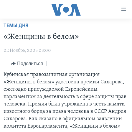
Линки
доступности
Перейти
ТЕМЫ ДНЯ
на
ГЛАВНОЕ
«Женщины в белом»
основной
ПРОГРАММЫ
контент
02 Ноябрь, 2005 03:00
ПРОЕКТЫ
Перейти
АМЕРИКА
к
ЭКСПЕРТИЗА
Поделиться
НОВОСТИ ЗА МИНУТУ
УЧИМ АНГЛИЙСКИЙ
основной
ИНТЕРВЬЮ
ИТОГИ
НАША АМЕРИКАНСКАЯ ИСТОРИЯ
Кубинская правозащитная организация
навигации
«Женщины в белом» удостоена премии Сахарова,
Перейти
ФАКТЫ ПРОТИВ ФЕЙКОВ
ПОЧЕМУ ЭТО ВАЖНО?
А КАК В АМЕРИКЕ?
ежегодно присуждаемой Европейским
в
ЗА СВОБОДУ ПРЕССЫ
ДИСКУССИЯ VOA
АРТЕФАКТЫ
парламентом за деятельность в сфере защиты прав
поиск
человека. Премия была учреждена в честь памяти
УЧИМ АНГЛИЙСКИЙ
ДЕТАЛИ
АМЕРИКАНСКИЕ ГОРОДКИ
известного борца за права человека в СССР Андрея
ВИДЕО
НЬЮ-ЙОРК NEW YORK
ТЕСТЫ
Сахарова. Как сказано в официальном заявлении
комитета Европарламента, «Женщины в белом»
ПОДПИСКА НА НОВОСТИ
АМЕРИКА. БОЛЬШОЕ ПУТЕШЕСТВИЕ