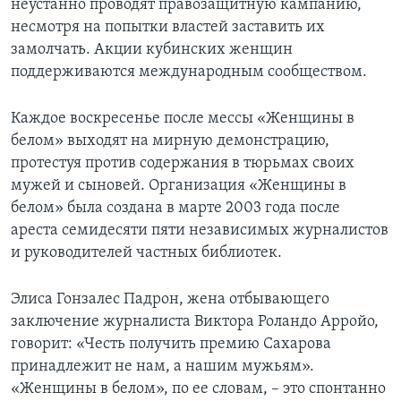
неустанно проводят правозащитную кампанию,
несмотря на попытки властей заставить их
Learning English
замолчать. Акции кубинских женщин
поддерживаются международным сообществом.
СОЦИАЛЬНЫЕ СЕТИ
Каждое воскресенье после мессы «Женщины в
белом» выходят на мирную демонстрацию,
протестуя против содержания в тюрьмах своих
Языки
мужей и сыновей. Организация «Женщины в
белом» была создана в марте 2003 года после
ареста семидесяти пяти независимых журналистов
и руководителей частных библиотек.
Элиса Гонзалес Падрон, жена отбывающего
заключение журналиста Виктора Роландо Арройо,
говорит: «Честь получить премию Сахарова
принадлежит не нам, а нашим мужьям».
«Женщины в белом», по ее словам, – это спонтанно