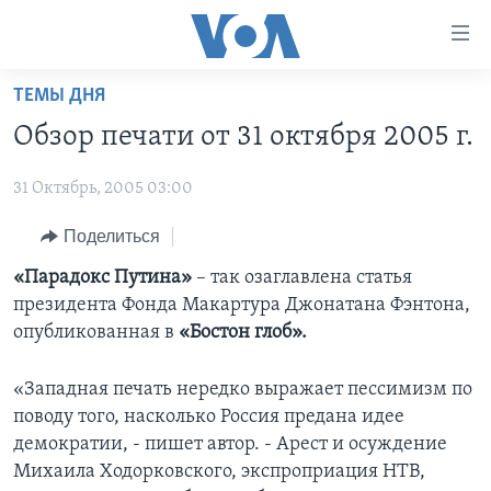
Линки
доступности
Перейти
ТЕМЫ ДНЯ
на
ГЛАВНОЕ
Обзор печати от 31 октября 2005 г.
основной
ПРОГРАММЫ
контент
31 Октябрь, 2005 03:00
ПРОЕКТЫ
Перейти
АМЕРИКА
к
ЭКСПЕРТИЗА
Поделиться
НОВОСТИ ЗА МИНУТУ
УЧИМ АНГЛИЙСКИЙ
основной
ИНТЕРВЬЮ
ИТОГИ
НАША АМЕРИКАНСКАЯ ИСТОРИЯ
«Парадокс Путина»
– так озаглавлена статья
навигации
президента Фонда Макартура Джонатана Фэнтона,
Перейти
ФАКТЫ ПРОТИВ ФЕЙКОВ
ПОЧЕМУ ЭТО ВАЖНО?
А КАК В АМЕРИКЕ?
опубликованная в
«Бостон глоб».
в
ЗА СВОБОДУ ПРЕССЫ
ДИСКУССИЯ VOA
АРТЕФАКТЫ
поиск
«Западная печать нередко выражает пессимизм по
УЧИМ АНГЛИЙСКИЙ
ДЕТАЛИ
АМЕРИКАНСКИЕ ГОРОДКИ
поводу того, насколько Россия предана идее
ВИДЕО
НЬЮ-ЙОРК NEW YORK
ТЕСТЫ
демократии, - пишет автор. - Арест и осуждение
Михаила Ходорковского, экспроприация НТВ,
ПОДПИСКА НА НОВОСТИ
АМЕРИКА. БОЛЬШОЕ ПУТЕШЕСТВИЕ