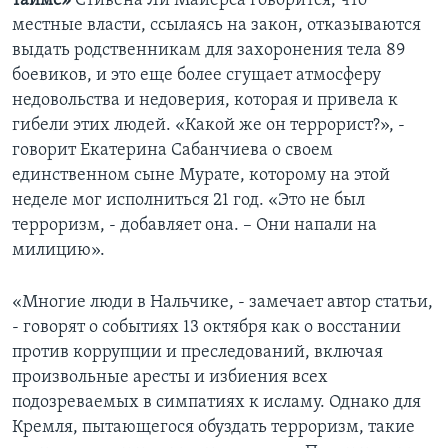
таймс»
Стивена Ли Майерса говорится, что
местные власти, ссылаясь на закон, отказываются
выдать родственникам для захоронения тела 89
боевиков, и это еще более сгущает атмосферу
недовольства и недоверия, которая и привела к
гибели этих людей. «Какой же он террорист?», -
говорит Екатерина Сабанчиева о своем
единственном сыне Мурате, которому на этой
неделе мог исполниться 21 год. «Это не был
терроризм, - добавляет она. – Они напали на
милицию».
«Многие люди в Нальчике, - замечает автор статьи,
- говорят о событиях 13 октября как о восстании
против коррупции и преследований, включая
произвольные аресты и избиения всех
подозреваемых в симпатиях к исламу. Однако для
Кремля, пытающегося обуздать терроризм, такие