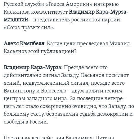
Русской службы «Голоса Америки» интервью
Learning English
Касьянова комментирует
Владимир Кара-Мурза-
младший
– представитель российской партии
«Союз правых сил».
СОЦИАЛЬНЫЕ СЕТИ
Алекс Кэмпбелл
: Какие цели преследовал Михаил
Касьянов этой публикацией?
Языки
Владимир Кара-Мурза
: Прежде всего это
действительно сигнал Западу. Касьянов посылает
ясный, недвусмысленный сигнал, прежде всего
Вашингтону и Брюсселю – двум политическим
центрам западного мира. За последние четыре-
пять лет стало совершенно очевидно, что Западу, по
большому счету, безразлична судьба демократии и
свободы в России.
Поскольку все действия Владимира Путина,