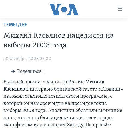
Линки
доступности
Перейти
ТЕМЫ ДНЯ
на
ГЛАВНОЕ
Михаил Касьянов нацелился на
основной
ПРОГРАММЫ
контент
выборы 2008 года
ПРОЕКТЫ
Перейти
АМЕРИКА
к
20 Октябрь, 2005 03:00
ЭКСПЕРТИЗА
НОВОСТИ ЗА МИНУТУ
УЧИМ АНГЛИЙСКИЙ
основной
Поделиться
ИНТЕРВЬЮ
ИТОГИ
НАША АМЕРИКАНСКАЯ ИСТОРИЯ
навигации
Перейти
ФАКТЫ ПРОТИВ ФЕЙКОВ
Бывший премьер-министр России
Михаил
ПОЧЕМУ ЭТО ВАЖНО?
А КАК В АМЕРИКЕ?
в
Касьянов
в интервью британской газете «Гардиан»
ЗА СВОБОДУ ПРЕССЫ
ДИСКУССИЯ VOA
АРТЕФАКТЫ
поиск
изложил основные тезисы своей программы, с
УЧИМ АНГЛИЙСКИЙ
ДЕТАЛИ
АМЕРИКАНСКИЕ ГОРОДКИ
которой он намерен идти на президентские
выборы 2008 года. Аналитики обратили внимание
ВИДЕО
НЬЮ-ЙОРК NEW YORK
ТЕСТЫ
на то, что эта публикация выглядит своего рода
ПОДПИСКА НА НОВОСТИ
АМЕРИКА. БОЛЬШОЕ ПУТЕШЕСТВИЕ
манифестом или сигналом Западу. По просьбе