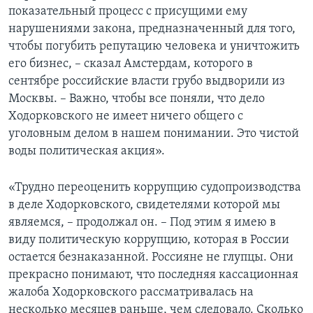
показательный процесс с присущими ему
Learning English
нарушениями закона, предназначенный для того,
чтобы погубить репутацию человека и уничтожить
СОЦИАЛЬНЫЕ СЕТИ
его бизнес, – сказал Амстердам, которого в
сентябре российские власти грубо выдворили из
Москвы. – Важно, чтобы все поняли, что дело
Ходорковского не имеет ничего общего с
Языки
уголовным делом в нашем понимании. Это чистой
воды политическая акция».
«Трудно переоценить коррупцию судопроизводства
в деле Ходорковского, свидетелями которой мы
являемся, – продолжал он. – Под этим я имею в
виду политическую коррупцию, которая в России
остается безнаказанной. Россияне не глупцы. Они
прекрасно понимают, что последняя кассационная
жалоба Ходорковского рассматривалась на
несколько месяцев раньше, чем следовало. Сколько