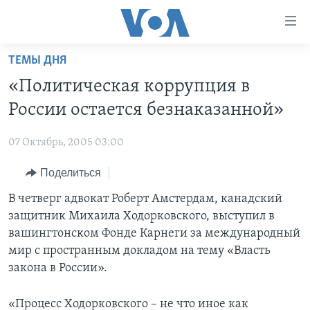
Линки
доступности
Перейти
ТЕМЫ ДНЯ
на
ГЛАВНОЕ
«Политическая коррупция в
основной
ПРОГРАММЫ
контент
России остается безнаказанной»
ПРОЕКТЫ
Перейти
АМЕРИКА
к
07 Октябрь, 2005 03:00
ЭКСПЕРТИЗА
НОВОСТИ ЗА МИНУТУ
УЧИМ АНГЛИЙСКИЙ
основной
Поделиться
ИНТЕРВЬЮ
ИТОГИ
НАША АМЕРИКАНСКАЯ ИСТОРИЯ
навигации
Перейти
ФАКТЫ ПРОТИВ ФЕЙКОВ
В четверг адвокат Роберт Амстердам, канадский
ПОЧЕМУ ЭТО ВАЖНО?
А КАК В АМЕРИКЕ?
в
защитник Михаила Ходорковского, выступил в
ЗА СВОБОДУ ПРЕССЫ
ДИСКУССИЯ VOA
АРТЕФАКТЫ
поиск
вашингтонском Фонде Карнеги за международный
УЧИМ АНГЛИЙСКИЙ
ДЕТАЛИ
АМЕРИКАНСКИЕ ГОРОДКИ
мир с пространным докладом на тему «Власть
закона в России».
ВИДЕО
НЬЮ-ЙОРК NEW YORK
ТЕСТЫ
ПОДПИСКА НА НОВОСТИ
АМЕРИКА. БОЛЬШОЕ ПУТЕШЕСТВИЕ
«Процесс Ходорковского – не что иное как