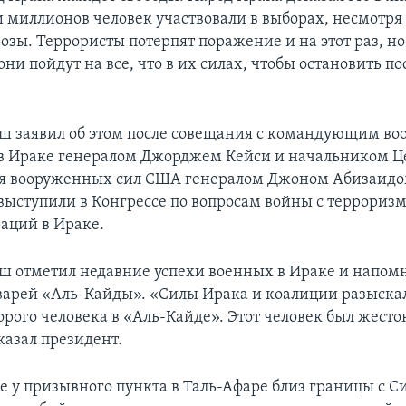
 миллионов человек участвовали в выборах, несмотря
розы. Террористы потерпят поражение и на этот раз, н
они пойдут на все, что в их силах, чтобы остановить по
ш заявил об этом после совещания с командующим в
в Ираке генералом Джорджем Кейси и начальником Ц
 вооруженных сил США генералом Джоном Абизаидом
 выступили в Конгрессе по вопросам войны с террориз
аций в Ираке.
ш отметил недавние успехи военных в Ираке и напомн
аварей «Аль-Кайды». «Силы Ирака и коалиции разыска
орого человека в «Аль-Кайде». Этот человек был жест
казал президент.
ле у призывного пункта в Таль-Афаре близ границы с 