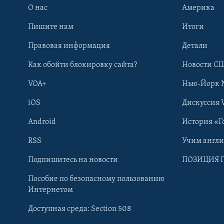
О нас
Америка
Пишите нам
Итоги
Правовая информация
Детали
Как обойти блокировку сайта?
Новости СШ
VOA+
Нью-Йорк 
iOS
Дискуссия 
Android
История «Г
RSS
Учим англ
Learning English
Подпишитесь на новости
ПОЗИЦИЯ 
Пособие по безопасному пользованию
СОЦИАЛЬНЫЕ СЕТИ
Интернетом
Доступная среда: Section 508