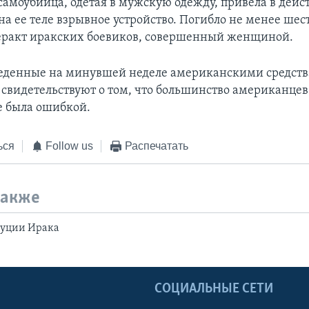
самоубийца, одетая в мужскую одежду, привела в дейс
а ее теле взрывное устройство. Погибло не менее шес
еракт иракских боевиков, совершенный женщиной.
еденные на минувшей неделе американскими средств
свидетельствуют о том, что большинство американцев 
е была ошибкой.
ься
Follow us
Распечатать
также
туции Ирака
Ы
СОЦИАЛЬНЫЕ СЕТИ