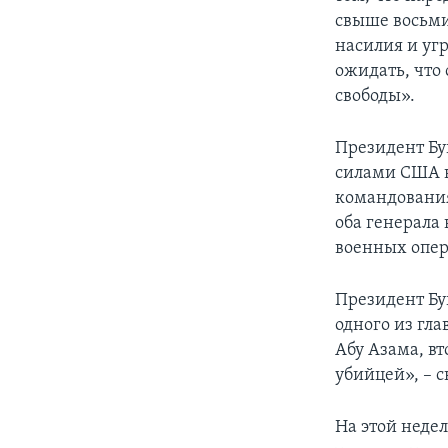
свыше восьми
насилия и уг
ожидать, что 
свободы».
Президент Бу
силами США 
командования
оба генерала
военных опер
Президент Бу
одного из гл
Абу Азама, вт
убийцей», – с
На этой неде