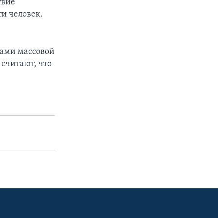
твие
ти человек.
ами массовой
считают, что