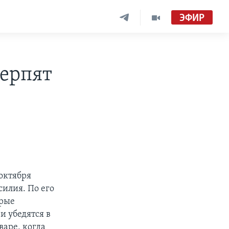
ЭФИР
ерпят
октября
илия. По его
орые
и убедятся в
варе, когда