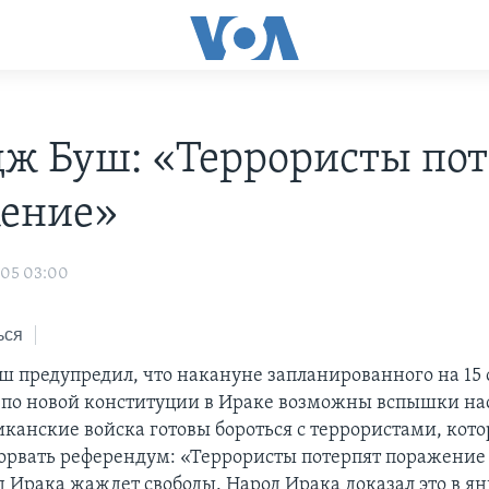
ж Буш: «Террористы пот
ение»
005 03:00
ься
ш предупредил, что накануне запланированного на 15 
по новой конституции в Ираке возможны вспышки нас
иканские войска готовы бороться с террористами, кот
орвать референдум: «Террористы потерпят поражение 
д Ирака жаждет свободы. Народ Ирака доказал это в ян