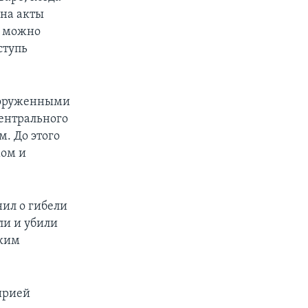
 на акты
о можно
ступь
ооруженными
ентрального
. До этого
мом и
ил о гибели
ли и убили
оким
Сирией