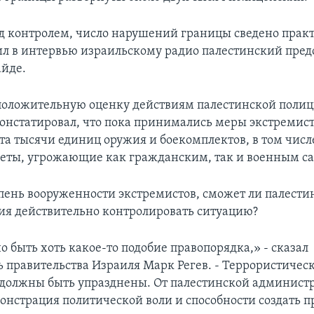
д контролем, число нарушений границы сведено прак
вил в интервью израильскому радио палестинский пред
айде.
положительную оценку действиям палестинской полици
онстатировал, что пока принимались меры экстремис
ипта тысячи единиц оружия и боекомплектов, в том чис
еты, угрожающие как гражданским, так и военным с
пень вооруженности экстремистов, сможет ли палести
я действительно контролировать ситуацию?
о быть хоть какое-то подобие правопорядка,» - сказал
ь правительства Израиля Марк Регев. - Террористичес
должны быть упразднены. От палестинской админист
монстрация политической воли и способности создать 