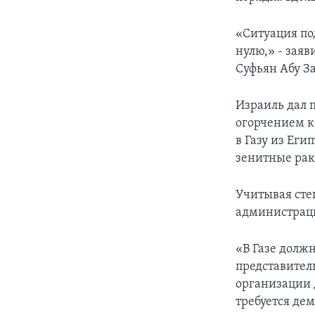
«Ситуация по
нулю,» - зая
Суфьян Абу З
Израиль дал 
огорчением к
в Газу из Ег
зенитные рак
Учитывая сте
администраци
«В Газе должн
представител
организации 
требуется де