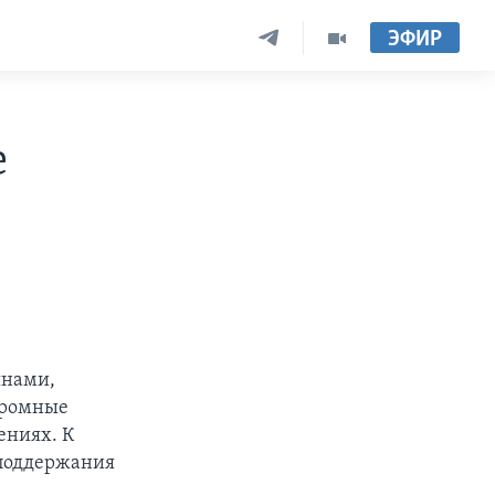
ЭФИР
е
янами,
огромные
ениях. К
 поддержания