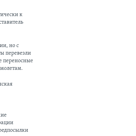
тически к
ставитель
и, но с
ты перевезли
ле переносные
амолетам.
нская
кие
рации
предпосылки