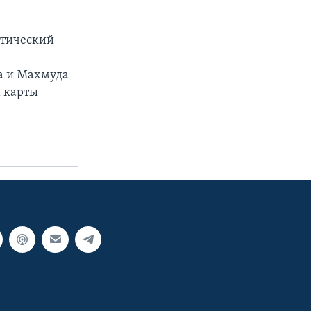
атический
а и Махмуда
й карты