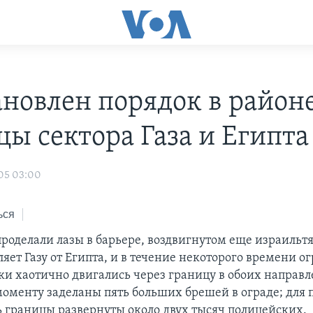
ановлен порядок в район
цы сектора Газа и Египта
05 03:00
ься
роделали лазы в барьере, воздвигнутом еще израильт
яет Газу от Египта, и в течение некоторого времени 
ки хаотично двигались через границу в обоих направл
оменту заделаны пять больших брешей в ограде; для
ь границы развернуты около двух тысяч полицейских.