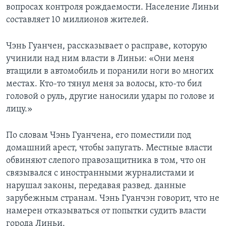
вопросах контроля рождаемости. Население Линьи
Learning English
составляет 10 миллионов жителей.
СОЦИАЛЬНЫЕ СЕТИ
Чэнь Гуанчен, рассказывает о расправе, которую
учинили над ним власти в Линьи: «Они меня
втащили в автомобиль и поранили ноги во многих
местах. Кто-то тянул меня за волосы, кто-то бил
Языки
головой о руль, другие наносили удары по голове и
лицу.»
По словам Чэнь Гуанчена, его поместили под
домашний арест, чтобы запугать. Местные власти
обвиняют слепого правозащитника в том, что он
связывался с иностранными журналистами и
нарушал законы, передавая развед. данные
зарубежным странам. Чэнь Гуанчэн говорит, что не
намерен отказываться от попытки судить власти
города Линьи.