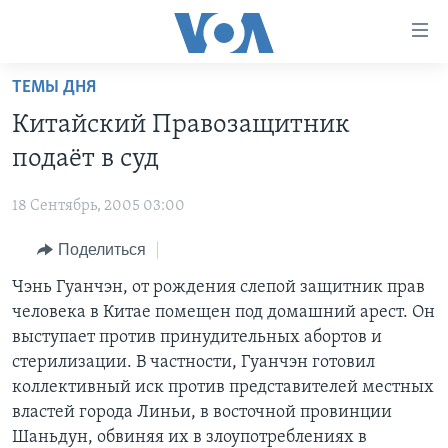
Линки
доступности
Перейти
ТЕМЫ ДНЯ
на
ГЛАВНОЕ
Китайский Правозащитник
основной
ПРОГРАММЫ
контент
подаёт в суд
ПРОЕКТЫ
Перейти
АМЕРИКА
к
18 Сентябрь, 2005 03:00
ЭКСПЕРТИЗА
НОВОСТИ ЗА МИНУТУ
УЧИМ АНГЛИЙСКИЙ
основной
Поделиться
ИНТЕРВЬЮ
ИТОГИ
НАША АМЕРИКАНСКАЯ ИСТОРИЯ
навигации
Перейти
ФАКТЫ ПРОТИВ ФЕЙКОВ
Чэнь Гуанчэн, от рождения слепой защитник прав
ПОЧЕМУ ЭТО ВАЖНО?
А КАК В АМЕРИКЕ?
в
человека в Китае помещен под домашний арест. Он
ЗА СВОБОДУ ПРЕССЫ
ДИСКУССИЯ VOA
АРТЕФАКТЫ
поиск
выступает против принудительных абортов и
УЧИМ АНГЛИЙСКИЙ
ДЕТАЛИ
АМЕРИКАНСКИЕ ГОРОДКИ
стерилизации. В частности, Гуанчэн готовил
коллективный иск против представителей местных
ВИДЕО
НЬЮ-ЙОРК NEW YORK
ТЕСТЫ
властей города Линьи, в восточной провинции
ПОДПИСКА НА НОВОСТИ
АМЕРИКА. БОЛЬШОЕ ПУТЕШЕСТВИЕ
Шаньдун, обвиняя их в злоупотреблениях в