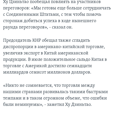
Ху Цзиньтао пообещал повлиять на участников
переговоров: «Мы готовы еще больше сотрудничать
Learning English
с Соединенными Штатами, с тем чтобы помочь
сторонам добиться успеха в ходе нынешнего
СОЦИАЛЬНЫЕ СЕТИ
раунда переговоров», - сказал он.
Председатель КНР обещал также сгладить
Языки
диспропорции в американо-китайской торговле,
увеличив экспорт в Китай американской
продукции. В июле положительное сальдо Китая в
торговле с Америкой достигло семнадцати
миллиардов семисот миллионов долларов.
«Никто не сомневается, что торговля между
нашими странами развивалась такими быстрыми
темпами и в таком огромном объеме, что ошибки
были неминуемы», - заметил Ху Дзиньтао.