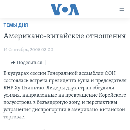
Линки
доступности
Перейти
ТЕМЫ ДНЯ
на
ГЛАВНОЕ
Американо-китайские отношения
основной
ПРОГРАММЫ
контент
14 Сентябрь, 2005 03:00
ПРОЕКТЫ
Перейти
АМЕРИКА
к
ЭКСПЕРТИЗА
Поделиться
НОВОСТИ ЗА МИНУТУ
УЧИМ АНГЛИЙСКИЙ
основной
ИНТЕРВЬЮ
ИТОГИ
НАША АМЕРИКАНСКАЯ ИСТОРИЯ
В кулуарах сессии Генеральной ассамблеи ООН
навигации
состоялась встреча президента Буша и председателя
Перейти
ФАКТЫ ПРОТИВ ФЕЙКОВ
ПОЧЕМУ ЭТО ВАЖНО?
А КАК В АМЕРИКЕ?
КНР Ху Цзиньтао. Лидеры двух стран обсудили
в
ЗА СВОБОДУ ПРЕССЫ
ДИСКУССИЯ VOA
АРТЕФАКТЫ
усилия, направленные на превращение Корейского
поиск
полуострова в безъядерную зону, и перспективы
УЧИМ АНГЛИЙСКИЙ
ДЕТАЛИ
АМЕРИКАНСКИЕ ГОРОДКИ
устранения диспропорций в американо-китайской
ВИДЕО
НЬЮ-ЙОРК NEW YORK
ТЕСТЫ
торговле.
ПОДПИСКА НА НОВОСТИ
АМЕРИКА. БОЛЬШОЕ ПУТЕШЕСТВИЕ