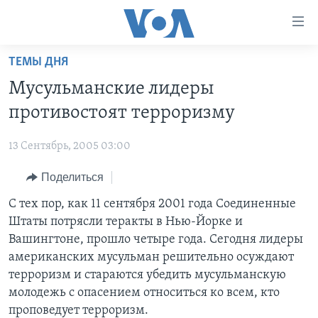
Линки
доступности
Перейти
ТЕМЫ ДНЯ
на
ГЛАВНОЕ
Мусульманские лидеры
основной
ПРОГРАММЫ
контент
противостоят терроризму
ПРОЕКТЫ
Перейти
АМЕРИКА
к
13 Сентябрь, 2005 03:00
ЭКСПЕРТИЗА
НОВОСТИ ЗА МИНУТУ
УЧИМ АНГЛИЙСКИЙ
основной
Поделиться
ИНТЕРВЬЮ
ИТОГИ
НАША АМЕРИКАНСКАЯ ИСТОРИЯ
навигации
Перейти
ФАКТЫ ПРОТИВ ФЕЙКОВ
С тех пор, как 11 сентября 2001 года Соединенные
ПОЧЕМУ ЭТО ВАЖНО?
А КАК В АМЕРИКЕ?
в
Штаты потрясли теракты в Нью-Йорке и
ЗА СВОБОДУ ПРЕССЫ
ДИСКУССИЯ VOA
АРТЕФАКТЫ
поиск
Вашингтоне, прошло четыре года. Сегодня лидеры
УЧИМ АНГЛИЙСКИЙ
ДЕТАЛИ
АМЕРИКАНСКИЕ ГОРОДКИ
американских мусульман решительно осуждают
терроризм и стараются убедить мусульманскую
ВИДЕО
НЬЮ-ЙОРК NEW YORK
ТЕСТЫ
молодежь с опасением относиться ко всем, кто
ПОДПИСКА НА НОВОСТИ
АМЕРИКА. БОЛЬШОЕ ПУТЕШЕСТВИЕ
проповедует терроризм.