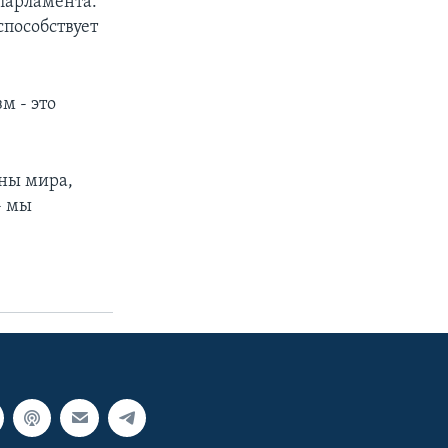
парламента.
способствует
м - это
оны мира,
- мы