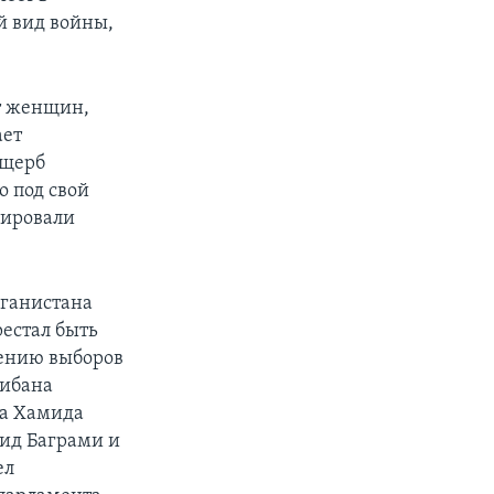
й вид войны,
ют женщин,
ает
ущерб
о под свой
нировали
фганистана
естал быть
дению выборов
либана
та Хамида
хид Баграми и
ел