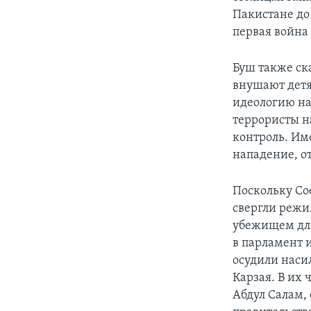
Пакистане до
первая война
Буш также ск
внушают детя
идеологию на
террористы на
контроль. Им
нападение, о
Поскольку Со
свергли режи
убежищем для
в парламент 
осудили наси
Карзая. В их
Абдул Салам,