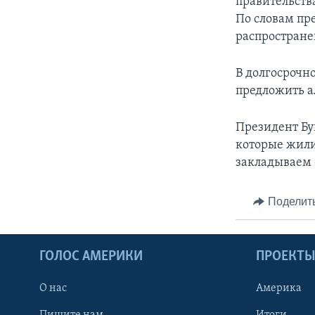
правительств
По словам пре
распростране
В долгосрочн
предложить а
Президент Бу
которые жили
закладываем 
Поделит
ГОЛОС АМЕРИКИ
ПРОЕКТ
О нас
Америка
Пишите нам
Итоги