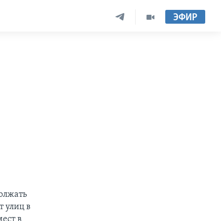
ЭФИР
олжать
т улиц в
мест в