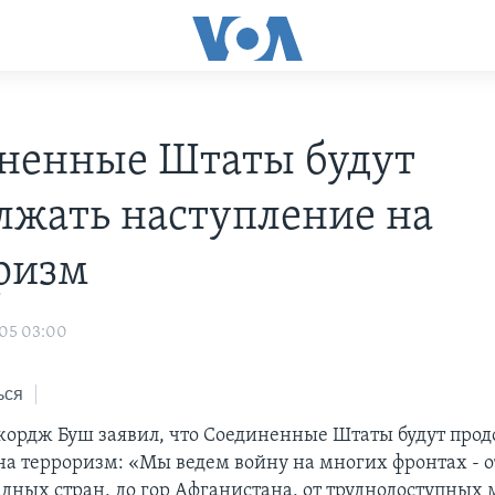
ненные Штаты будут
лжать наступление на
ризм
005 03:00
ься
ордж Буш заявил, что Соединенные Штаты будут прод
на терроризм: «Мы ведем войну на многих фронтах - о
дных стран, до гор Афганистана, от труднодоступных 