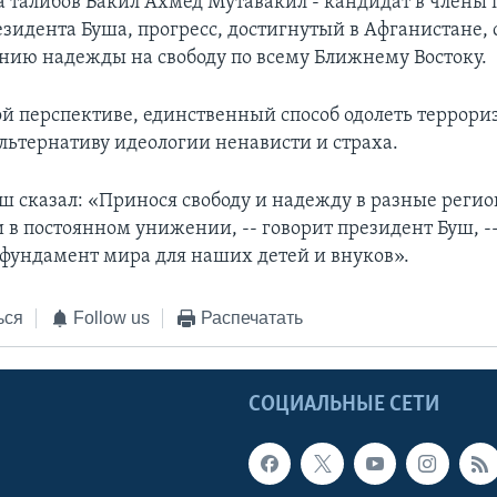
а талибов Вакил Ахмед Мутавакил - кандидат в члены 
зидента Буша, прогресс, достигнутый в Афганистане, 
нию надежды на свободу по всему Ближнему Востоку.
ой перспективе, единственный способ одолеть террориз
льтернативу идеологии ненависти и страха.
ш сказал: «Принося свободу и надежду в разные реги
 в постоянном унижении, -- говорит президент Буш, -
фундамент мира для наших детей и внуков».
ься
Follow us
Распечатать
Ы
СОЦИАЛЬНЫЕ СЕТИ