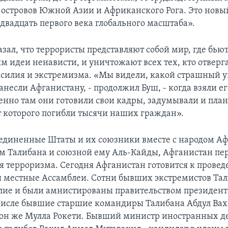
 островов Южной Азии и Африканского Рога. Это новы
 двадцать первого века глобального масштаба».
азал, что террористы представляют собой мир, где бь
м идеи ненависти, и уничтожают всех тех, кто отверг
силия и экстремизма. «Мы видели, какой страшный 
несли Афганистану, - продолжил Буш, - когда взяли ег
енно там они готовили свои кадры, задумывали и пла
т которого погибли тысячи наших граждан».
единенные Штаты и их союзники вместе с народом А
м Талибана и союзной ему Аль-Кайды, Афганистан пер
 терроризма. Сегодня Афганистан готовится к прове
и местные Ассамблеи. Сотни бывших экстремистов Та
лие и были амнистированы правительством президен
 числе бывшие старшие командиры Талибана Абдул Ва
 он же Мулла Рокети. Бывший министр иностранных д