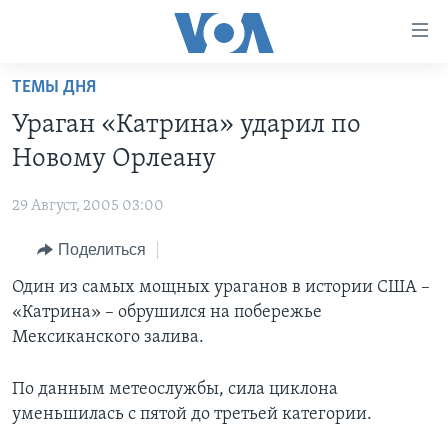
Линки
доступности
Перейти
ТЕМЫ ДНЯ
на
ГЛАВНОЕ
Ураган «Катрина» ударил по
основной
ПРОГРАММЫ
контент
Новому Орлеану
ПРОЕКТЫ
Перейти
АМЕРИКА
к
29 Август, 2005 03:00
ЭКСПЕРТИЗА
НОВОСТИ ЗА МИНУТУ
УЧИМ АНГЛИЙСКИЙ
основной
Поделиться
ИНТЕРВЬЮ
ИТОГИ
НАША АМЕРИКАНСКАЯ ИСТОРИЯ
навигации
Перейти
ФАКТЫ ПРОТИВ ФЕЙКОВ
Один из самых мощных ураганов в истории США –
ПОЧЕМУ ЭТО ВАЖНО?
А КАК В АМЕРИКЕ?
в
«Катрина» – обрушился на побережье
ЗА СВОБОДУ ПРЕССЫ
ДИСКУССИЯ VOA
АРТЕФАКТЫ
поиск
Мексиканского залива.
УЧИМ АНГЛИЙСКИЙ
ДЕТАЛИ
АМЕРИКАНСКИЕ ГОРОДКИ
По данным метеослужбы, сила циклона
ВИДЕО
НЬЮ-ЙОРК NEW YORK
ТЕСТЫ
уменьшилась с пятой до третьей категории.
ПОДПИСКА НА НОВОСТИ
АМЕРИКА. БОЛЬШОЕ ПУТЕШЕСТВИЕ