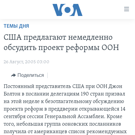
Линки
доступности
Перейти
ТЕМЫ ДНЯ
на
ГЛАВНОЕ
США предлагают немедленно
основной
ПРОГРАММЫ
контент
обсудить проект реформы ООН
ПРОЕКТЫ
Перейти
АМЕРИКА
к
26 Август, 2005 03:00
ЭКСПЕРТИЗА
НОВОСТИ ЗА МИНУТУ
УЧИМ АНГЛИЙСКИЙ
основной
Поделиться
ИНТЕРВЬЮ
ИТОГИ
НАША АМЕРИКАНСКАЯ ИСТОРИЯ
навигации
Перейти
ФАКТЫ ПРОТИВ ФЕЙКОВ
Постоянный представитель США при ООН Джон
ПОЧЕМУ ЭТО ВАЖНО?
А КАК В АМЕРИКЕ?
в
Болтон в послании делегациям 190 стран призвал
ЗА СВОБОДУ ПРЕССЫ
ДИСКУССИЯ VOA
АРТЕФАКТЫ
поиск
на этой неделе к безотлагательному обсуждению
УЧИМ АНГЛИЙСКИЙ
ДЕТАЛИ
АМЕРИКАНСКИЕ ГОРОДКИ
проекта реформ в преддверии открывающейся 14
сентября сессии Генеральной Ассамблеи. Кроме
ВИДЕО
НЬЮ-ЙОРК NEW YORK
ТЕСТЫ
того, небольшая группа ооновских посланников
ПОДПИСКА НА НОВОСТИ
АМЕРИКА. БОЛЬШОЕ ПУТЕШЕСТВИЕ
получила от американцев список рекомендуемых