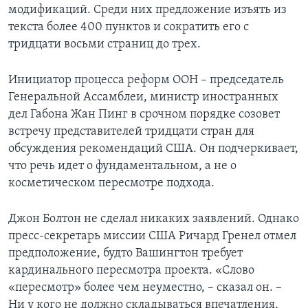
модификаций. Среди них предложение изъять из
Learning English
текста более 400 пунктов и сократить его с
тридцати восьми страниц до трех.
СОЦИАЛЬНЫЕ СЕТИ
Инициатор процесса реформ ООН – председатель
Генеральной Ассамблеи, министр иностранных
дел Габона Жан Пинг в срочном порядке созовет
Языки
встречу представителей тридцати стран для
обсуждения рекомендаций США. Он подчеркивает,
что речь идет о фундаментальном, а не о
косметическом пересмотре подхода.
Джон Болтон не сделал никаких заявлений. Однако
пресс-секретарь миссии США Ричард Гренел отмел
предположение, будто Вашингтон требует
кардинального пересмотра проекта. «Слово
«пересмотр» более чем неуместно, – сказал он. –
Ни у кого не должно складываться впечатления,