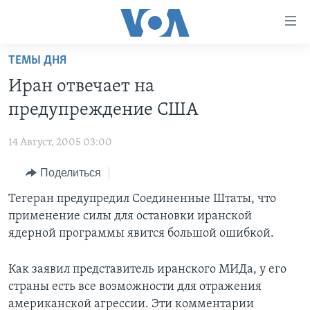
Линки
доступности
Перейти
ТЕМЫ ДНЯ
на
ГЛАВНОЕ
Иран отвечает на
основной
ПРОГРАММЫ
контент
предупреждение США
ПРОЕКТЫ
Перейти
АМЕРИКА
к
14 Август, 2005 03:00
ЭКСПЕРТИЗА
НОВОСТИ ЗА МИНУТУ
УЧИМ АНГЛИЙСКИЙ
основной
Поделиться
ИНТЕРВЬЮ
ИТОГИ
НАША АМЕРИКАНСКАЯ ИСТОРИЯ
навигации
Перейти
ФАКТЫ ПРОТИВ ФЕЙКОВ
Тегеран предупредил Соединенные Штаты, что
ПОЧЕМУ ЭТО ВАЖНО?
А КАК В АМЕРИКЕ?
в
применение силы для остановки иранской
ЗА СВОБОДУ ПРЕССЫ
ДИСКУССИЯ VOA
АРТЕФАКТЫ
поиск
ядерной программы явится большой ошибкой.
УЧИМ АНГЛИЙСКИЙ
ДЕТАЛИ
АМЕРИКАНСКИЕ ГОРОДКИ
Как заявил представитель иранского МИДа, у его
ВИДЕО
НЬЮ-ЙОРК NEW YORK
ТЕСТЫ
страны есть все возможности для отражения
ПОДПИСКА НА НОВОСТИ
АМЕРИКА. БОЛЬШОЕ ПУТЕШЕСТВИЕ
американской агрессии. Эти комментарии