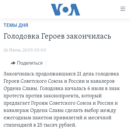
Линки
доступности
Перейти
ТЕМЫ ДНЯ
на
ГЛАВНОЕ
Голодовка Героев закончилась
основной
ПРОГРАММЫ
контент
26 Июль, 2005 03:00
ПРОЕКТЫ
Перейти
АМЕРИКА
к
ЭКСПЕРТИЗА
Поделиться
НОВОСТИ ЗА МИНУТУ
УЧИМ АНГЛИЙСКИЙ
основной
ИНТЕРВЬЮ
ИТОГИ
НАША АМЕРИКАНСКАЯ ИСТОРИЯ
Закончилась продолжавшаяся 21 день голодовка
навигации
Героев Советского Союза и России и кавалеров
Перейти
ФАКТЫ ПРОТИВ ФЕЙКОВ
ПОЧЕМУ ЭТО ВАЖНО?
А КАК В АМЕРИКЕ?
Ордена Славы. Голодовка началась 6 июля в знак
в
ЗА СВОБОДУ ПРЕССЫ
ДИСКУССИЯ VOA
АРТЕФАКТЫ
протеста против законопроекта, который
поиск
предлагает Героям Советского Союза и России и
УЧИМ АНГЛИЙСКИЙ
ДЕТАЛИ
АМЕРИКАНСКИЕ ГОРОДКИ
кавалерам Ордена Славы сделать выбор между
ВИДЕО
НЬЮ-ЙОРК NEW YORK
ТЕСТЫ
ежегодным пакетом привилегий и месячной
стипендией в 25 тысяч рублей.
ПОДПИСКА НА НОВОСТИ
АМЕРИКА. БОЛЬШОЕ ПУТЕШЕСТВИЕ