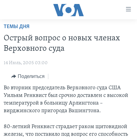
Линки
доступности
Перейти
ТЕМЫ ДНЯ
на
ГЛАВНОЕ
Острый вопрос о новых членах
основной
ПРОГРАММЫ
контент
Верховного суда
ПРОЕКТЫ
Перейти
АМЕРИКА
к
14 Июль, 2005 03:00
ЭКСПЕРТИЗА
НОВОСТИ ЗА МИНУТУ
УЧИМ АНГЛИЙСКИЙ
основной
Поделиться
ИНТЕРВЬЮ
ИТОГИ
НАША АМЕРИКАНСКАЯ ИСТОРИЯ
навигации
Перейти
ФАКТЫ ПРОТИВ ФЕЙКОВ
Во вторник председатель Верховного суда США
ПОЧЕМУ ЭТО ВАЖНО?
А КАК В АМЕРИКЕ?
в
Уильям Ренквист был срочно доставлен с высокой
ЗА СВОБОДУ ПРЕССЫ
ДИСКУССИЯ VOA
АРТЕФАКТЫ
поиск
температурой в больницу Арлингтона –
УЧИМ АНГЛИЙСКИЙ
ДЕТАЛИ
АМЕРИКАНСКИЕ ГОРОДКИ
вирджинского пригорода Вашингтона.
ВИДЕО
НЬЮ-ЙОРК NEW YORK
ТЕСТЫ
80-летний Ренквист страдает раком щитовидной
ПОДПИСКА НА НОВОСТИ
АМЕРИКА. БОЛЬШОЕ ПУТЕШЕСТВИЕ
железы, что поставило под вопрос его способность