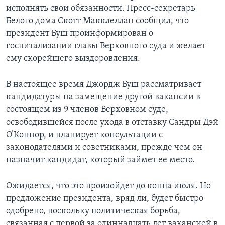
исполнять свои обязанности. Пресс-секретарь
Learning English
Белого дома Скотт Макклеллан сообщил, что
президент Буш проинформирован о
СОЦИАЛЬНЫЕ СЕТИ
госпитализации главы Верховного суда и желает
ему скорейшего выздоровления.
В настоящее время Джордж Буш рассматривает
Языки
кандидатуры на замещение другой вакансии в
состоящем из 9 членов Верховном суде,
освободившейся после ухода в отставку Сандры Дэй
О’Коннор, и планирует консультации с
законодателями и советниками, прежде чем он
назначит кандидат, который займет ее место.
Ожидается, что это произойдет до конца июля. Но
предложение президента, вряд ли, будет быстро
одобрено, поскольку политическая борьба,
связанная с первой за одиннадцать лет вакансией в