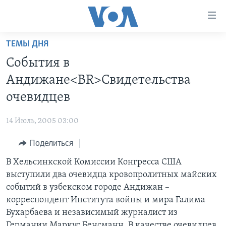
Линки
доступности
Перейти
ТЕМЫ ДНЯ
на
ГЛАВНОЕ
События в
основной
ПРОГРАММЫ
контент
Андижане<BR>Свидетельства
ПРОЕКТЫ
Перейти
АМЕРИКА
очевидцев
к
ЭКСПЕРТИЗА
НОВОСТИ ЗА МИНУТУ
УЧИМ АНГЛИЙСКИЙ
основной
14 Июль, 2005 03:00
ИНТЕРВЬЮ
ИТОГИ
НАША АМЕРИКАНСКАЯ ИСТОРИЯ
навигации
Перейти
Поделиться
ФАКТЫ ПРОТИВ ФЕЙКОВ
ПОЧЕМУ ЭТО ВАЖНО?
А КАК В АМЕРИКЕ?
в
В Хельсинкской Комиссии Конгресса США
ЗА СВОБОДУ ПРЕССЫ
ДИСКУССИЯ VOA
АРТЕФАКТЫ
поиск
выступили два очевидца кровопролитных майских
УЧИМ АНГЛИЙСКИЙ
ДЕТАЛИ
АМЕРИКАНСКИЕ ГОРОДКИ
событий в узбекском городе Андижан –
ВИДЕО
корреспондент Института войны и мира Галима
НЬЮ-ЙОРК NEW YORK
ТЕСТЫ
Бухарбаева и независимый журналист из
ПОДПИСКА НА НОВОСТИ
АМЕРИКА. БОЛЬШОЕ ПУТЕШЕСТВИЕ
Германии Маркус Бенсманн. В качестве очевидцев