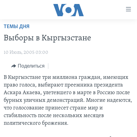
Линки
доступности
Перейти
ТЕМЫ ДНЯ
на
ГЛАВНОЕ
Выборы в Кыргызстане
основной
ПРОГРАММЫ
контент
10 Июль, 2005 03:00
ПРОЕКТЫ
Перейти
АМЕРИКА
к
ЭКСПЕРТИЗА
Поделиться
НОВОСТИ ЗА МИНУТУ
УЧИМ АНГЛИЙСКИЙ
основной
ИНТЕРВЬЮ
ИТОГИ
НАША АМЕРИКАНСКАЯ ИСТОРИЯ
В Кыргызстане три миллиона граждан, имеющих
навигации
право голоса, выбирают преемника президента
Перейти
ФАКТЫ ПРОТИВ ФЕЙКОВ
ПОЧЕМУ ЭТО ВАЖНО?
А КАК В АМЕРИКЕ?
Аскара Акаева, улетевшего в марте в Россию после
в
ЗА СВОБОДУ ПРЕССЫ
ДИСКУССИЯ VOA
АРТЕФАКТЫ
бурных уличных демонстраций. Многие надеются,
поиск
что голосование принесет стране мир и
УЧИМ АНГЛИЙСКИЙ
ДЕТАЛИ
АМЕРИКАНСКИЕ ГОРОДКИ
стабильность после нескольких месяцев
ВИДЕО
НЬЮ-ЙОРК NEW YORK
ТЕСТЫ
политического брожения.
ПОДПИСКА НА НОВОСТИ
АМЕРИКА. БОЛЬШОЕ ПУТЕШЕСТВИЕ