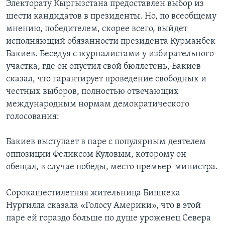
Электорату Кыргызстана предоставлен выбор из
шести кандидатов в президенты. Но, по всеобщему
Learning English
мнению, победителем, скорее всего, выйдет
исполняющий обязанности президента Курманбек
СОЦИАЛЬНЫЕ СЕТИ
Бакиев. Беседуя с журналистами у избирательного
участка, где он опустил свой бюллетень, Бакиев
сказал, что гарантирует проведение свободных и
честных выборов, полностью отвечающих
Языки
международным нормам демократического
голосования:
Бакиев выступает в паре с популярным деятелем
оппозиции Феликсом Куловым, которому он
обещал, в случае победы, место премьер-министра.
Сорокашестилетняя жительница Бишкека
Нургилла сказала «Голосу Америки», что в этой
паре ей гораздо больше по душе уроженец Севера