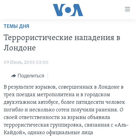
Линки
доступности
Перейти
ТЕМЫ ДНЯ
на
ГЛАВНОЕ
Террористические нападения в
основной
ПРОГРАММЫ
контент
Лондоне
ПРОЕКТЫ
Перейти
АМЕРИКА
к
09 Июль, 2005 03:00
ЭКСПЕРТИЗА
НОВОСТИ ЗА МИНУТУ
УЧИМ АНГЛИЙСКИЙ
основной
Поделиться
ИНТЕРВЬЮ
ИТОГИ
НАША АМЕРИКАНСКАЯ ИСТОРИЯ
навигации
Перейти
ФАКТЫ ПРОТИВ ФЕЙКОВ
В результате взрывов, совершенных в Лондоне в
ПОЧЕМУ ЭТО ВАЖНО?
А КАК В АМЕРИКЕ?
в
трех поездах метрополитена и в городском
ЗА СВОБОДУ ПРЕССЫ
ДИСКУССИЯ VOA
АРТЕФАКТЫ
поиск
двухэтажном автобусе, более пятидесяти человек
УЧИМ АНГЛИЙСКИЙ
ДЕТАЛИ
АМЕРИКАНСКИЕ ГОРОДКИ
погибло и несколько сотен получили ранения. О
своей ответственности за взрывы объявила
ВИДЕО
НЬЮ-ЙОРК NEW YORK
ТЕСТЫ
террористическая группировка, связанная с «Аль-
ПОДПИСКА НА НОВОСТИ
АМЕРИКА. БОЛЬШОЕ ПУТЕШЕСТВИЕ
Кайдой», однако официальные лица