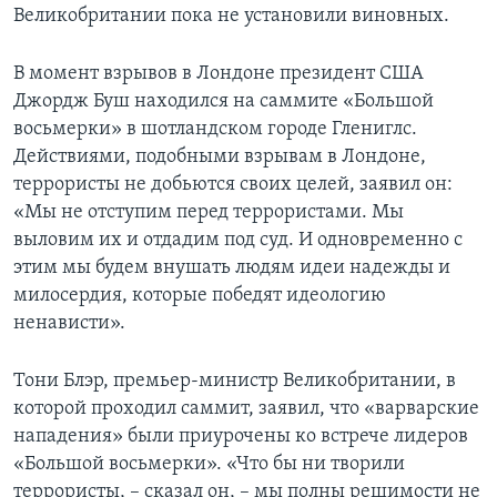
Великобритании пока не установили виновных.
Learning English
В момент взрывов в Лондоне президент США
СОЦИАЛЬНЫЕ СЕТИ
Джордж Буш находился на саммите «Большой
восьмерки» в шотландском городе Глениглс.
Действиями, подобными взрывам в Лондоне,
террористы не добьются своих целей, заявил он:
Языки
«Мы не отступим перед террористами. Мы
выловим их и отдадим под суд. И одновременно с
этим мы будем внушать людям идеи надежды и
милосердия, которые победят идеологию
ненависти».
Тони Блэр, премьер-министр Великобритании, в
которой проходил саммит, заявил, что «варварские
нападения» были приурочены ко встрече лидеров
«Большой восьмерки». «Что бы ни творили
террористы, – сказал он, – мы полны решимости не