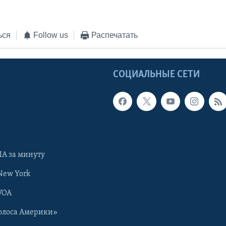
ься
Follow us
Распечатать
Ы
СОЦИАЛЬНЫЕ СЕТИ
А за минуту
New York
VOA
олоса Америки»