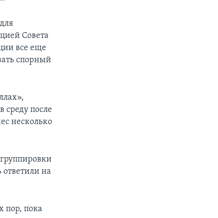
для
юцией Совета
ции все еще
вать спорный
ллах»,
 среду после
нес несколько
 группировки
 ответили на
 пор, пока