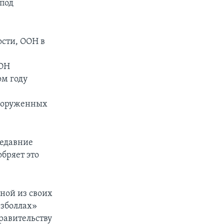
-под
ости, ООН в
ООН
ом году
вооруженных
недавние
бряет это
ной из своих
езболлах»
равительству