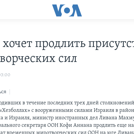
 хочет продлить присутс
ворческих сил
03:00
ься
одивших в течение последних трех дней столкновений
«Хезболлах» с вооруженными силами Израиля в район
а и Израиля, министр иностранных дел Ливана Махм
рального секретаря ООН Кофи Аннана продлить еще на
ат временных миротворческих сил ООН на юге Ливан