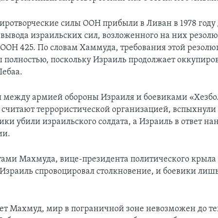
ротворческие силы ООН прибыли в Ливан в 1978 году 
вывода израильских сил, возложенного на них резол
 ООН 425. По словам Хаммуда, требования этой резолю
 полностью, поскольку Израиль продолжает оккупиро
ебаа.
 между армией обороны Израиля и боевиками «Хезбо
считают террористической организацией, вспыхнули в
вики убили израильского солдата, а Израиль в ответ на
ии.
тами Махмуда, вице-президента политического крыла
 Израиль спровоцировал столкновение, и боевики лишь
ет Махмуд, мир в пограничной зоне невозможен до тех