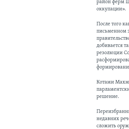
район ферм Ше
оккупации».
После того ка
письменном з
правительств
добивается т
резолюции Сов
расформирова
формировани
Котами Махму
парламентски
решение.
Переизбранны
недавних реч
сложить оруж