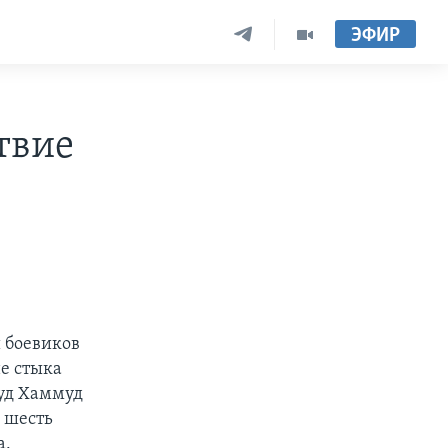
ЭФИР
твие
 боевиков
е стыка
уд Хаммуд
 шесть
а.