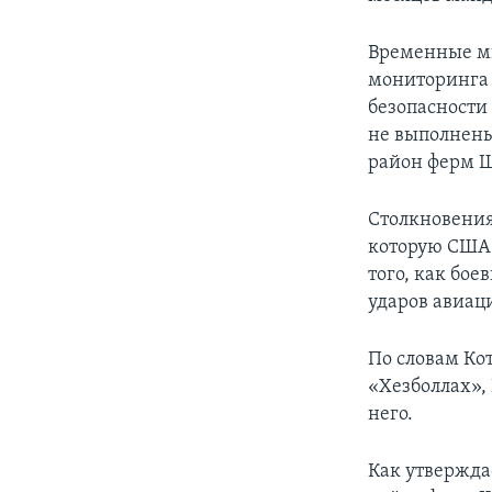
Временные ми
мониторинга 
безопасности
не выполнены
район ферм Ш
Столкновения
которую США 
того, как бое
ударов авиац
По словам Ко
«Хезболлах»,
него.
Как утвержда