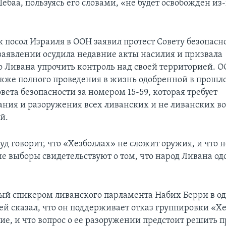
баа, пользуясь его словами, «не будет освобожден из
к посол Израиля в ООН заявил протест Совету безопасн
аявлении осудила недавние акты насилия и призвала
о Ливана упрочить контроль над своей территорией. 
акже полного проведения в жизнь одобренной в прошл
ета безопасности за номером 15-59, которая требует
ния и разоружения всех ливанских и не ливанских 
й.
д говорит, что «Хезболлах» не сложит оружия, и что 
е выборы свидетельствуют о том, что народ Ливана одо
й спикером ливанского парламента Набих Берри в од
ей сказал, что он поддерживает отказ группировки «Х
ие, и что вопрос о ее разоружении предстоит решить п