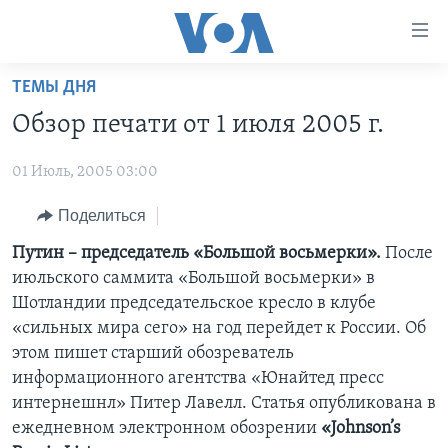
Линки
доступности
Перейти
ТЕМЫ ДНЯ
на
ГЛАВНОЕ
Обзор печати от 1 июля 2005 г.
основной
ПРОГРАММЫ
контент
01 Июль, 2005 03:00
ПРОЕКТЫ
Перейти
АМЕРИКА
к
ЭКСПЕРТИЗА
Поделиться
НОВОСТИ ЗА МИНУТУ
УЧИМ АНГЛИЙСКИЙ
основной
ИНТЕРВЬЮ
ИТОГИ
НАША АМЕРИКАНСКАЯ ИСТОРИЯ
Путин – председатель «Большой восьмерки».
После
навигации
июльского саммита «Большой восьмерки» в
Перейти
ФАКТЫ ПРОТИВ ФЕЙКОВ
ПОЧЕМУ ЭТО ВАЖНО?
А КАК В АМЕРИКЕ?
Шотландии председательское кресло в клубе
в
ЗА СВОБОДУ ПРЕССЫ
ДИСКУССИЯ VOA
АРТЕФАКТЫ
«сильных мира сего» на год перейдет к России. Об
поиск
этом пишет старший обозреватель
УЧИМ АНГЛИЙСКИЙ
ДЕТАЛИ
АМЕРИКАНСКИЕ ГОРОДКИ
информационного агентства «Юнайтед пресс
ВИДЕО
НЬЮ-ЙОРК NEW YORK
ТЕСТЫ
интернешнл» Питер Лавелл. Статья опубликована в
ежедневном электронном обозрении
«Johnson’s
ПОДПИСКА НА НОВОСТИ
АМЕРИКА. БОЛЬШОЕ ПУТЕШЕСТВИЕ