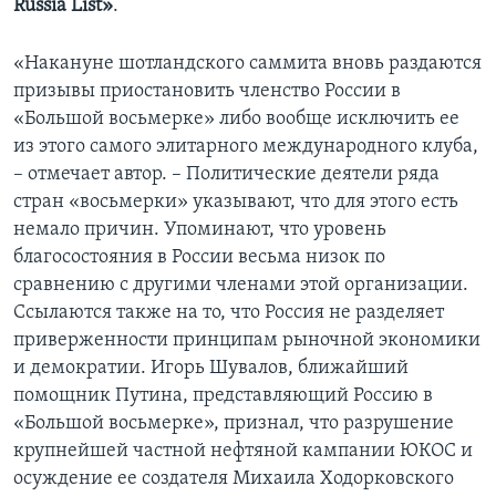
Russia List»
.
Learning English
«Накануне шотландского саммита вновь раздаются
призывы приостановить членство России в
СОЦИАЛЬНЫЕ СЕТИ
«Большой восьмерке» либо вообще исключить ее
из этого самого элитарного международного клуба,
– отмечает автор. – Политические деятели ряда
стран «восьмерки» указывают, что для этого есть
Языки
немало причин. Упоминают, что уровень
благосостояния в России весьма низок по
сравнению с другими членами этой организации.
Ссылаются также на то, что Россия не разделяет
приверженности принципам рыночной экономики
и демократии. Игорь Шувалов, ближайший
помощник Путина, представляющий Россию в
«Большой восьмерке», признал, что разрушение
крупнейшей частной нефтяной кампании ЮКОС и
осуждение ее создателя Михаила Ходорковского