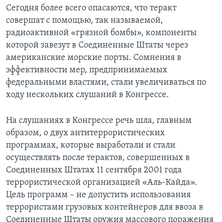
Сегодня более всего опасаются, что теракт
Learning English
совершат с помощью, так называемой,
радиоактивной «грязной бомбы», компоненты
СОЦИАЛЬНЫЕ СЕТИ
которой завезут в Соединенные Штаты через
американские морские порты. Сомнения в
эффективности мер, предпринимаемых
федеральными властями, стали увеличиваться по
Языки
ходу нескольких слушаний в Конгрессе.
На слушаниях в Конгрессе речь шла, главным
образом, о двух антитеррористических
программах, которые выработали и стали
осуществлять после терактов, совершенных в
Соединенных Штатах 11 сентября 2001 года
террористической организацией «Аль-Кайда».
Цель программ – не допустить использования
террористами грузовых контейнеров для ввоза в
Соединенные Штаты оружия массового поражения