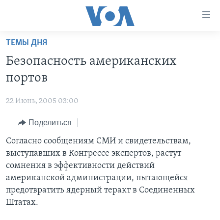
Линки
доступности
Перейти
ТЕМЫ ДНЯ
на
ГЛАВНОЕ
Безопасность американских
основной
ПРОГРАММЫ
контент
портов
ПРОЕКТЫ
Перейти
АМЕРИКА
к
22 Июнь, 2005 03:00
ЭКСПЕРТИЗА
НОВОСТИ ЗА МИНУТУ
УЧИМ АНГЛИЙСКИЙ
основной
Поделиться
ИНТЕРВЬЮ
ИТОГИ
НАША АМЕРИКАНСКАЯ ИСТОРИЯ
навигации
Перейти
ФАКТЫ ПРОТИВ ФЕЙКОВ
Согласно сообщениям СМИ и свидетельствам,
ПОЧЕМУ ЭТО ВАЖНО?
А КАК В АМЕРИКЕ?
в
выступавших в Конгрессе экспертов, растут
ЗА СВОБОДУ ПРЕССЫ
ДИСКУССИЯ VOA
АРТЕФАКТЫ
поиск
сомнения в эффективности действий
УЧИМ АНГЛИЙСКИЙ
ДЕТАЛИ
АМЕРИКАНСКИЕ ГОРОДКИ
американской администрации, пытающейся
предотвратить ядерный теракт в Соединенных
ВИДЕО
НЬЮ-ЙОРК NEW YORK
ТЕСТЫ
Штатах.
ПОДПИСКА НА НОВОСТИ
АМЕРИКА. БОЛЬШОЕ ПУТЕШЕСТВИЕ