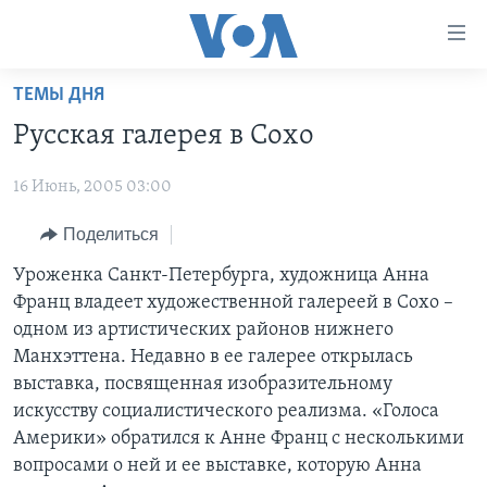
Линки
доступности
Перейти
ТЕМЫ ДНЯ
на
ГЛАВНОЕ
Русская галерея в Сохо
основной
ПРОГРАММЫ
контент
16 Июнь, 2005 03:00
ПРОЕКТЫ
Перейти
АМЕРИКА
к
ЭКСПЕРТИЗА
Поделиться
НОВОСТИ ЗА МИНУТУ
УЧИМ АНГЛИЙСКИЙ
основной
ИНТЕРВЬЮ
ИТОГИ
НАША АМЕРИКАНСКАЯ ИСТОРИЯ
Уроженка Санкт-Петербурга, художница Анна
навигации
Франц владеет художественной галереей в Сохо –
Перейти
ФАКТЫ ПРОТИВ ФЕЙКОВ
ПОЧЕМУ ЭТО ВАЖНО?
А КАК В АМЕРИКЕ?
одном из артистических районов нижнего
в
ЗА СВОБОДУ ПРЕССЫ
ДИСКУССИЯ VOA
АРТЕФАКТЫ
Манхэттена. Недавно в ее галерее открылась
поиск
выставка, посвященная изобразительному
УЧИМ АНГЛИЙСКИЙ
ДЕТАЛИ
АМЕРИКАНСКИЕ ГОРОДКИ
искусству социалистического реализма. «Голоса
ВИДЕО
НЬЮ-ЙОРК NEW YORK
ТЕСТЫ
Америки» обратился к Анне Франц с несколькими
вопросами о ней и ее выставке, которую Анна
ПОДПИСКА НА НОВОСТИ
АМЕРИКА. БОЛЬШОЕ ПУТЕШЕСТВИЕ