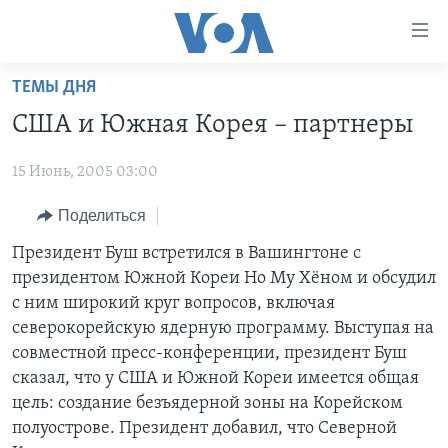
Линки
доступности
Перейти
ТЕМЫ ДНЯ
на
ГЛАВНОЕ
США и Южная Корея – партнеры
основной
ПРОГРАММЫ
контент
15 Июнь, 2005 03:00
ПРОЕКТЫ
Перейти
АМЕРИКА
к
ЭКСПЕРТИЗА
Поделиться
НОВОСТИ ЗА МИНУТУ
УЧИМ АНГЛИЙСКИЙ
основной
ИНТЕРВЬЮ
ИТОГИ
НАША АМЕРИКАНСКАЯ ИСТОРИЯ
Президент Буш встретился в Вашингтоне с
навигации
президентом Южной Кореи Но Му Хёном и обсудил
Перейти
ФАКТЫ ПРОТИВ ФЕЙКОВ
ПОЧЕМУ ЭТО ВАЖНО?
А КАК В АМЕРИКЕ?
с ним широкий круг вопросов, включая
в
ЗА СВОБОДУ ПРЕССЫ
ДИСКУССИЯ VOA
АРТЕФАКТЫ
северокорейскую ядерную программу. Выступая на
поиск
совместной пресс-конференции, президент Буш
УЧИМ АНГЛИЙСКИЙ
ДЕТАЛИ
АМЕРИКАНСКИЕ ГОРОДКИ
сказал, что у США и Южной Кореи имеется общая
ВИДЕО
НЬЮ-ЙОРК NEW YORK
ТЕСТЫ
цель: создание безъядерной зоны на Корейском
полуострове. Президент добавил, что Северной
ПОДПИСКА НА НОВОСТИ
АМЕРИКА. БОЛЬШОЕ ПУТЕШЕСТВИЕ