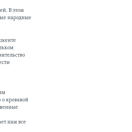
й. В этом
ные народные
шкенте
Ильхом
вительство
ести
иям
 о кровавой
твенные
ает нам все