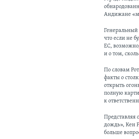
обнародованн
Андижане «м
Генеральный 
что если не 
ЕС, возможно,
и о том, ско
По словам Ро
факты о столк
открыть огонь
полную карти
к ответственн
Представляя 
дождь», Кен Р
больше вопро