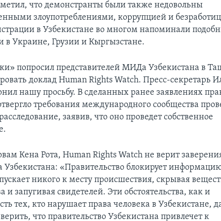
отметил, что демонстранты были также недовольны
енными злоупотреблениями, коррупцией и безработице
страции в Узбекистане во многом напоминали подоб
 в Украине, Грузии и Кыргызстане.
ки» попросил представителей МИДа Узбекистана в Та
овать доклад Human Rights Watch. Пресс-секретарь 
онил нашу просьбу. В сделанных ранее заявлениях пра
отвергло требования международного сообщества пров
асследование, заявив, что оно проведет собственное
е.
овам Кена Рота, Human Rights Watch не верит заверен
а Узбекистана: «Правительство блокирует информацию
опускает никого к месту происшествия, скрывая вещес
а и запугивая свидетелей. Эти обстоятельства, как и
ть тех, кто нарушает права человека в Узбекистане, д
верить, что правительство Узбекистана привлечет к