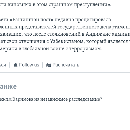
сти виновных в этом страшном преступлении».
зета «Вашингтон пост» недавно процитировала
ленных представителей государственного департамен
аявивших, что после столкновений в Андижане админ
ет свои отношения с Узбекистаном, который являетс
ерики в глобальной войне с терроризмом.
ься
Follow us
Распечатать
также
режим Каримова на независимое расследование?