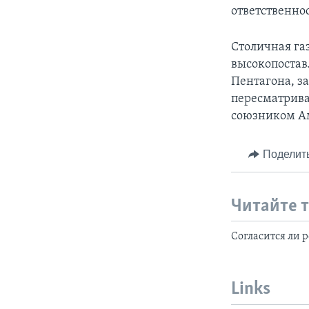
ответственно
Столичная га
высокопостав
Пентагона, з
пересматрива
союзником Ам
Поделит
Читайте 
Согласится ли 
Links