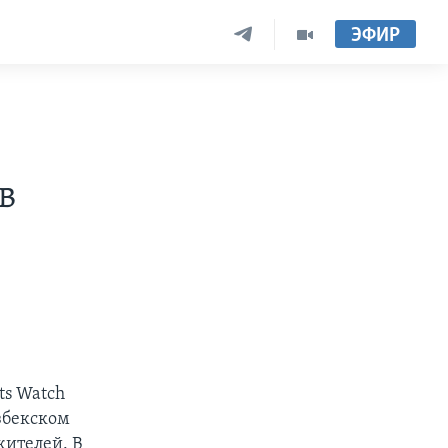
ЭФИР
в
ts Watch
збекском
жителей. В