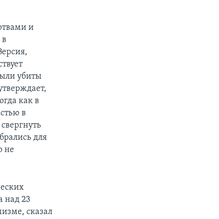
ертвами и
 в
Версия,
ствует
были убиты
 утверждает,
огда как в
стью в
 свергнуть
брались для
о не
ческих
а над 23
изме, сказал