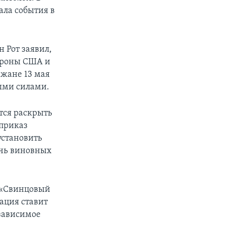
ала события в
 Рот заявил,
тороны США и
ижане 13 мая
ными силами.
тся раскрыть
 приказ
 установить
ечь виновных
м «Свинцовый
зация ставит
езависимое