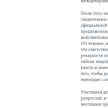
международно
После того, к
свидетелями 
официальной 
предложенная
действительн
170 человек, 
что ответстве
реальности и
гибели людей
власть и зам
того, чтобы д
имеющие с и
Участники де
репрессий, в 
местными пре