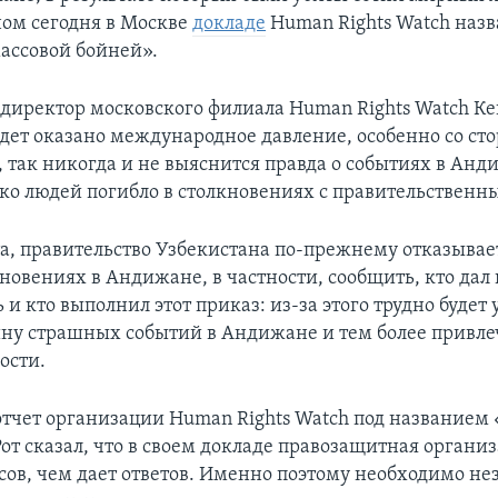
ом сегодня в Москве
докладе
Human Rights Watch назв
ассовой бойней».
директор московского филиала Human Rights Watch Кен
будет оказано международное давление, особенно со с
 так никогда и не выяснится правда о событиях в Анд
лько людей погибло в столкновениях с правительствен
та, правительство Узбекистана по-прежнему отказывае
новениях в Андижане, в частности, сообщить, кто дал
 и кто выполнил этот приказ: из-за этого трудно будет
ну страшных событий в Андижане и тем более привл
ости.
отчет организации Human Rights Watch под название
от сказал, что в своем докладе правозащитная органи
сов, чем дает ответов. Именно поэтому необходимо н