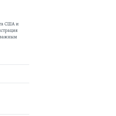
та США и
истрация
я важным