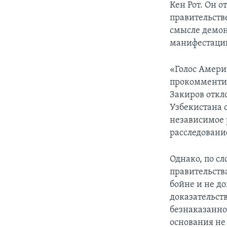
Кен Рот. Он 
правительств
смысле демон
манифестации
«Голос Амери
прокомментир
Закиров откл
Узбекистана 
независимое р
расследовани
Однако, по сл
правительств
бойне и не д
доказательств
безнаказаннос
основания не 