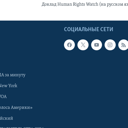
Доклад Human Rights Watch (на русском я
Ы
СОЦИАЛЬНЫЕ СЕТИ
А за минуту
New York
VOA
олоса Америки»
ийский