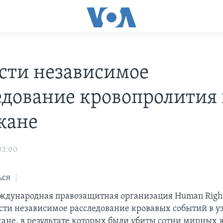
сти независимое
едование кровопролития 
жане
03:00
ься
ждународная правозащитная организация Human Righ
ести независимое расследование кровавых событий в у
ане, в результате которых были убиты сотни мирных 