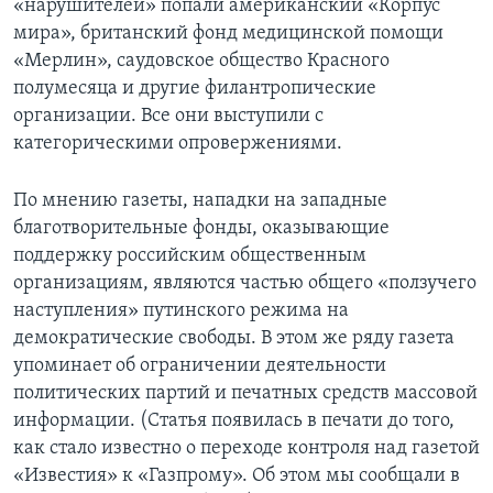
«нарушителей» попали американский «Корпус
мира», британский фонд медицинской помощи
Learning English
«Мерлин», саудовское общество Красного
полумесяца и другие филантропические
СОЦИАЛЬНЫЕ СЕТИ
организации. Все они выступили с
категорическими опровержениями.
По мнению газеты, нападки на западные
Языки
благотворительные фонды, оказывающие
поддержку российским общественным
организациям, являются частью общего «ползучего
наступления» путинского режима на
демократические свободы. B этом же ряду газета
упоминает об ограничении деятельности
политических партий и печатных средств массовой
информации. (Статья появилась в печати до того,
как стало известно о переходе контроля над газетой
«Известия» к «Газпрому». Об этом мы сообщали в