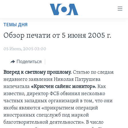
Линки
доступности
Перейти
ТЕМЫ ДНЯ
на
ГЛАВНОЕ
Обзор печати от 5 июня 2005 г.
основной
ПРОГРАММЫ
контент
05 Июнь, 2005 03:00
ПРОЕКТЫ
Перейти
АМЕРИКА
к
ЭКСПЕРТИЗА
Поделиться
НОВОСТИ ЗА МИНУТУ
УЧИМ АНГЛИЙСКИЙ
основной
ИНТЕРВЬЮ
ИТОГИ
НАША АМЕРИКАНСКАЯ ИСТОРИЯ
Вперед к светлому прошлому.
Статью по следам
навигации
недавнего заявления Николая Патрушева
Перейти
ФАКТЫ ПРОТИВ ФЕЙКОВ
ПОЧЕМУ ЭТО ВАЖНО?
А КАК В АМЕРИКЕ?
напечатала
«Крисчен сайенс монитор».
Как
в
ЗА СВОБОДУ ПРЕССЫ
ДИСКУССИЯ VOA
АРТЕФАКТЫ
известно, директор ФСБ обвинил несколько
поиск
частных западных организаций в том, что они
УЧИМ АНГЛИЙСКИЙ
ДЕТАЛИ
АМЕРИКАНСКИЕ ГОРОДКИ
якобы являются «прикрытием операций
ВИДЕО
НЬЮ-ЙОРК NEW YORK
ТЕСТЫ
иностранных спецслужб под маркой
благотворительной деятельности». B число
ПОДПИСКА НА НОВОСТИ
АМЕРИКА. БОЛЬШОЕ ПУТЕШЕСТВИЕ