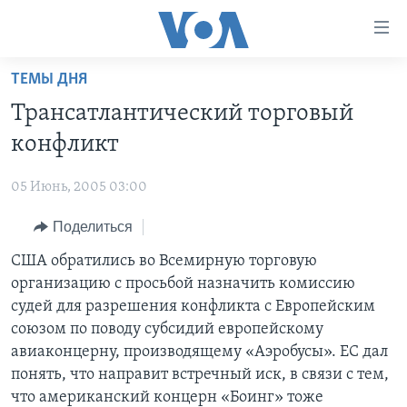
Линки
доступности
Перейти
ТЕМЫ ДНЯ
на
ГЛАВНОЕ
Трансатлантический торговый
основной
ПРОГРАММЫ
контент
конфликт
ПРОЕКТЫ
Перейти
АМЕРИКА
к
05 Июнь, 2005 03:00
ЭКСПЕРТИЗА
НОВОСТИ ЗА МИНУТУ
УЧИМ АНГЛИЙСКИЙ
основной
Поделиться
ИНТЕРВЬЮ
ИТОГИ
НАША АМЕРИКАНСКАЯ ИСТОРИЯ
навигации
Перейти
ФАКТЫ ПРОТИВ ФЕЙКОВ
США обратились во Всемирную торговую
ПОЧЕМУ ЭТО ВАЖНО?
А КАК В АМЕРИКЕ?
в
организацию с просьбой назначить комиссию
ЗА СВОБОДУ ПРЕССЫ
ДИСКУССИЯ VOA
АРТЕФАКТЫ
поиск
судей для разрешения конфликта с Европейским
УЧИМ АНГЛИЙСКИЙ
ДЕТАЛИ
АМЕРИКАНСКИЕ ГОРОДКИ
союзом по поводу субсидий европейскому
авиаконцерну, производящему «Аэробусы». ЕС дал
ВИДЕО
НЬЮ-ЙОРК NEW YORK
ТЕСТЫ
понять, что направит встречный иск, в связи с тем,
ПОДПИСКА НА НОВОСТИ
АМЕРИКА. БОЛЬШОЕ ПУТЕШЕСТВИЕ
что американский концерн «Боинг» тоже