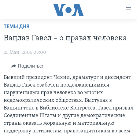
Линки
доступности
Перейти
ТЕМЫ ДНЯ
на
ГЛАВНОЕ
Вацлав Гавел – о правах человека
основной
ПРОГРАММЫ
контент
25 Май, 2005 03:00
ПРОЕКТЫ
Перейти
АМЕРИКА
к
ЭКСПЕРТИЗА
Поделиться
НОВОСТИ ЗА МИНУТУ
УЧИМ АНГЛИЙСКИЙ
основной
ИНТЕРВЬЮ
ИТОГИ
НАША АМЕРИКАНСКАЯ ИСТОРИЯ
Бывший президент Чехии, драматург и диссидент
навигации
Вацлав Гавел озабочен продолжающимися
Перейти
ФАКТЫ ПРОТИВ ФЕЙКОВ
ПОЧЕМУ ЭТО ВАЖНО?
А КАК В АМЕРИКЕ?
нарушениями прав человека во многих
в
ЗА СВОБОДУ ПРЕССЫ
ДИСКУССИЯ VOA
АРТЕФАКТЫ
недемократических обществах. Выступая в
поиск
Вашингтоне в Библиотеке Конгресса, Гавел призвал
УЧИМ АНГЛИЙСКИЙ
ДЕТАЛИ
АМЕРИКАНСКИЕ ГОРОДКИ
Соединенные Штаты и другие демократические
ВИДЕО
НЬЮ-ЙОРК NEW YORK
ТЕСТЫ
страны оказать моральную и материальную
поддержку активистам-правозащитникам во всем
ПОДПИСКА НА НОВОСТИ
АМЕРИКА. БОЛЬШОЕ ПУТЕШЕСТВИЕ