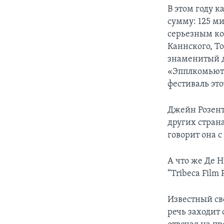
В этом году 
сумму: 125 м
серьезным к
Каннского, Т
знаменитый д
«Эпплкомьютер
фестиваль это
Джейн Розент
других стран
говорит она с
А что же Де Н
“Tribeca Film 
Известный св
речь заходит 