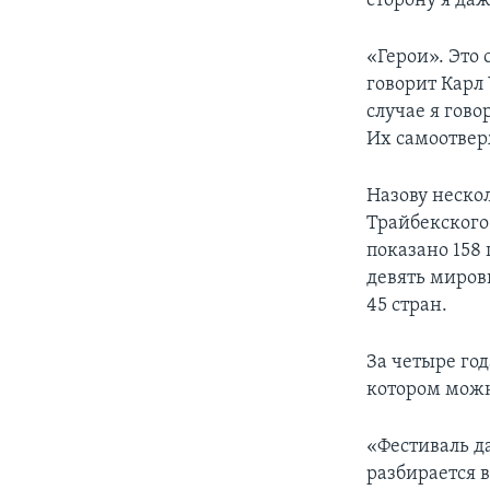
сторону я даж
«Герои». Это 
говорит Карл
случае я гово
Их самоотвер
Назову неско
Трайбекского
показано 158
девять миров
45 стран.
За четыре го
котором можн
«Фестиваль д
разбирается 