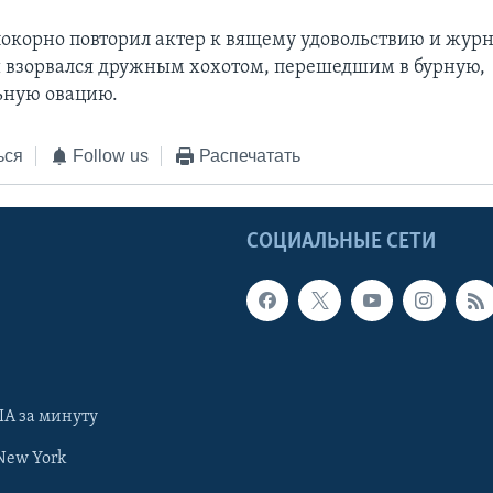
 покорно повторил актер к вящему удовольствию и журн
й взорвался дружным хохотом, перешедшим в бурную,
ьную овацию.
ься
Follow us
Распечатать
Ы
СОЦИАЛЬНЫЕ СЕТИ
А за минуту
New York