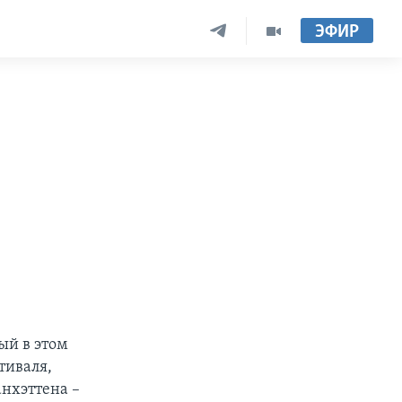
ЭФИР
ый в этом
тиваля,
нхэттена –