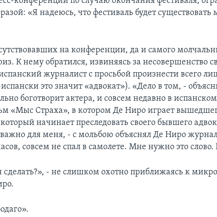
ресс-конференции по случаю окончания фестиваля, ог
разой: «Я надеюсь, что фестиваль будет существовать 
сутствовавших на конференции, да и самого молчальн
из. К нему обратился, извиняясь за несовершенство с
 испанский журналист с просьбой произнести всего ли
-испански это значит «адвокат»). «Дело в том, - объясни
ально боготворит актера, и совсем недавно в испанско
ьм «Мыс Страха», в котором Де Ниро играет вышедше
 который начинает преследовать своего бывшего адвок
ажно для меня, - с мольбою объяснял Де Ниро журнали
асов, совсем не спал в самолете. Мне нужно это слово
н сделать?», - не слишком охотно приближаясь к микр
иро.
одаго».