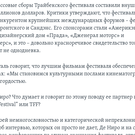
кассовые сборы Трайбекского фестиваля составили вну
иллионов долларов. Критики утверждают, что фестивал
онкурентом крупнейших международных форумов – ф
оронтского и Сандэнс. Его спонсорами стали «Америкэн
изайнерский дом «Прада», «Дженерал моторс» и
с», и это – довольно красноречивое свидетельство тог
т не однодневка.
аль говорит, что лучшим фильмам фестиваля обеспече
ах: «Мы становимся культурными послами кинематогр
 гордостью.
иро? Что думает и говорит по этому поводу ее партнер 
Festival” или TFF?
оей немногословностью и категорической непреклонн
об интервью, которых он просто не дает, Де Ниро и на с