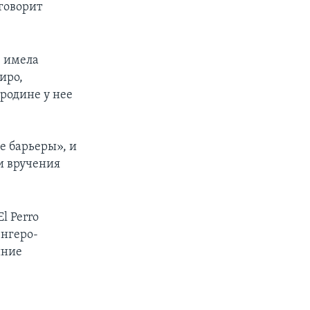
говорит
е имела
иро,
 родине у нее
и
е барьеры», и
и вручения
l Perro
енгеро-
шние