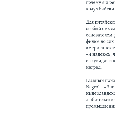
почему я и р
колумбийский
Для китайско
особый смысл:
основателем ф
фильм до сих 
американская 
«Я надеюсь, 
его увидят и
наград.
Главный приз
Negro” – «Эп
нидерландско
любительские
промышленн