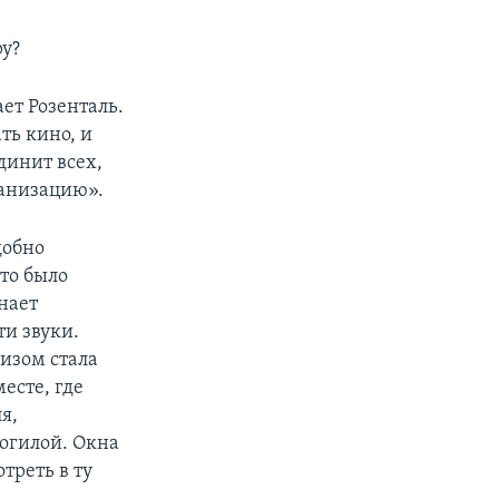
ру?
ет Розенталь.
ть кино, и
динит всех,
ганизацию».
добно
Это было
нает
ти звуки.
изом стала
месте, где
я,
огилой. Окна
треть в ту