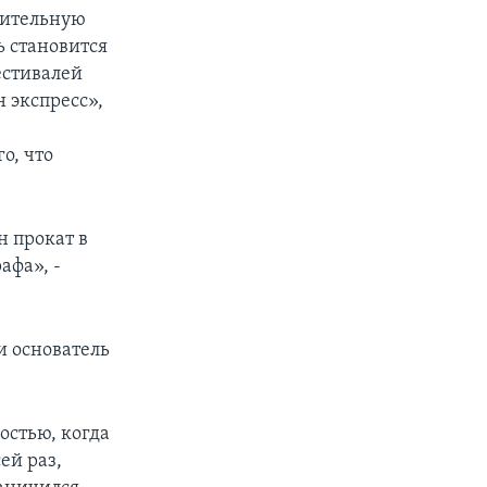
шительную
ь становится
естивалей
 экспресс»,
о, что
н прокат в
афа», -
и основатель
остью, когда
ей раз,