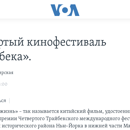
ртый кинофестиваль
бека».
ирская
3:00
ься
жизнь» – так называется китайский фильм, удостоенн
 премии Четвертого Трайбекского международного фес
 исторического района Нью-Йорка в нижней части Ма