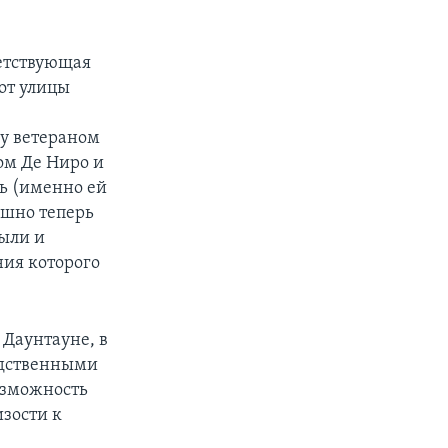
ветствующая
от улицы
ду ветераном
ом Де Ниро и
ль (именно ей
ешно теперь
были и
ния которого
 Даунтауне, в
редственными
озможность
зости к