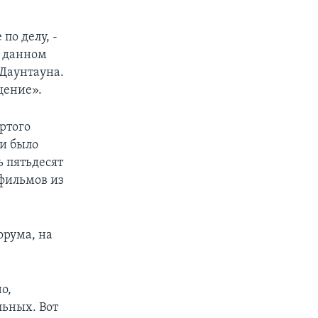
по делу, -
в данном
 Даунтауна.
щение».
ртого
ли было
 пятьдесят
 фильмов из
орума, на
о,
льных. Вот