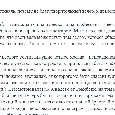
стиваль, почему не благотворительный вечер, к приме
ф – наша жизнь и наша дело, наша профессия, - отвеча
знают, как справляться с пожаром. Мы знаем, как дела
ы, что фестиваль может стать тем делом, которое объе
удьба этого района, и кто может внести лепту в его ор
у первого фестиваля ушло четыре месяца – неправдопо
, если учесть, в каких условиях пришлось работать. «
ое иначе как апокалипсическим не назовешь, - вспоми
Эти пожары, этот запах, от которого не было спасения, э
ходилось по много часов, и нашим неофициальным дев
eft”: «Посмотри налево». А налево от Трайбеки, на том 
-близнецы, теперь была развороченная взрывами земл
ымящийся котлован, для стольких ставший братской м
Ниро выходят непосредственно на «граунд-зиро», и смо