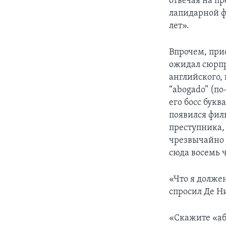
отвечая на п
лапидарной ф
лет».
Впрочем, при
ожидал сюрпр
английского,
“abogado” (по
его босс букв
появился фил
преступника,
чрезвычайно в
сюда восемь ч
«Что я долже
спросил Де Н
«Скажите «аб