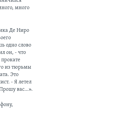
раничился
много, много
ика Де Ниро
воего
шь одно слово
л он, - что
м прокате
го из тюрьмы
ата. Это
ст. - Я летел
. Прошу вас…».
офону,