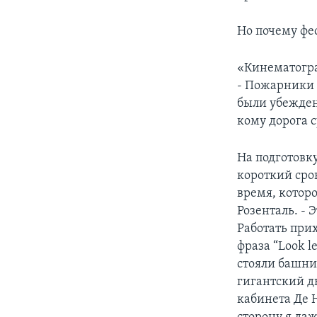
Но почему фе
«Кинематогра
- Пожарники 
были убежден
кому дорога с
На подготовк
короткий срок
время, котор
Розенталь. - 
Работать при
фраза “Look l
стояли башни
гигантский д
кабинета Де 