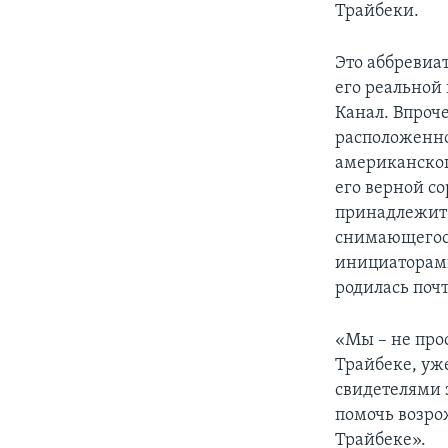
Трайбеки.
Это аббревиат
его реальной
Канал. Впроче
расположенно
американског
его верной с
принадлежит 
снимающегося
инициаторами
родилась почт
«Мы – не прос
Трайбеке, уже
свидетелями 
помочь возро
Трайбеке».