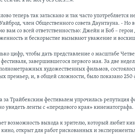
е сейчас я не могу без слез…».
слово теперь так затаскано и так часто употребляется не 
 Уайброд, член Общественного совета Даунтауна. - Но 
рю вам со всей ответственностью: Джейн и Боб – герои
женность и бескорыстие вызывают уважение и восхи
лько цифр, чтобы дать представление о масштабе Четве
 фестиваля, завершившегося первого мая. За две неде
 полнометражных художественных фильмов, состоялось
ых премьер, и, в общей сложности, было показано 250
да за Трайбекским фестивалем упрочилась репутация ф
о увидеть ленты с «передового края» кинематографа.
ает возможность выхода к зрителю, который любит кин
в кино, открыт для работ рискованных и эксперимента