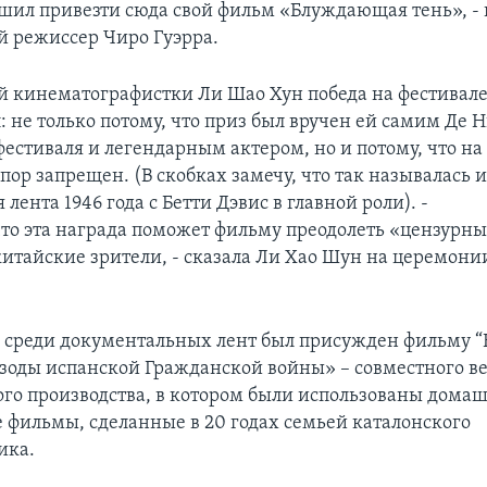
ешил привезти сюда свой фильм «Блуждающая тень», - 
 режиссер Чиро Гуэрра.
й кинематографистки Ли Шао Хун победа на фестивал
 не только потому, что приз был вручен ей самим Де Н
естиваля и легендарным актером, но и потому, что на
пор запрещен. (В скобках замечу, что так называлась 
лента 1946 года с Бетти Дэвис в главной роли). -
что эта награда поможет фильму преодолеть «цензурны
 китайские зрители, - сказала Ли Хао Шун на церемони
 среди документальных лент был присужден фильму “E
изоды испанской Гражданской войны» – совместного в
го производства, в котором были использованы дома
 фильмы, сделанные в 20 годах семьей каталонского
ика.