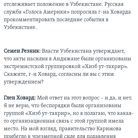
отслеживает положение в Узбекистане. Русская
Learning English
служба «Голоса Америки» попросила г-на Ховарда
прокомментировать последние события в
Узбекистане.
СОЦИАЛЬНЫЕ СЕТИ
Семен Резник:
Власти Узбекистана утверждают,
Языки
что акты насилия в Андижане были организованы
экстремистской группировкой «Хизб ут-тахрир».
Скажите, г-н Ховард, согласны ли вы с этим
утверждением?
Глен Ховард:
Мой ответ на этот вопрос – и да, и нет.
Я не верю, что беспорядки были организованы
группой «Хизб ут-тахрир», но я полагаю, что какая-
то организационная связь с этой группой имела
место. На мой взгляд, правительство Каримова
прибегло к чрезмерной силе для подавления