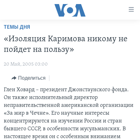
Линки
доступности
Перейти
ТЕМЫ ДНЯ
на
ГЛАВНОЕ
«Изоляция Каримова никому не
основной
ПРОГРАММЫ
контент
пойдет на пользу»
ПРОЕКТЫ
Перейти
АМЕРИКА
к
20 Май, 2005 03:00
ЭКСПЕРТИЗА
НОВОСТИ ЗА МИНУТУ
УЧИМ АНГЛИЙСКИЙ
основной
Поделиться
ИНТЕРВЬЮ
ИТОГИ
НАША АМЕРИКАНСКАЯ ИСТОРИЯ
навигации
Перейти
ФАКТЫ ПРОТИВ ФЕЙКОВ
Глен Ховард – президент Джонстаунского фонда.
ПОЧЕМУ ЭТО ВАЖНО?
А КАК В АМЕРИКЕ?
в
Он также исполнительный директор
ЗА СВОБОДУ ПРЕССЫ
ДИСКУССИЯ VOA
АРТЕФАКТЫ
поиск
неправительственной американской организации
УЧИМ АНГЛИЙСКИЙ
ДЕТАЛИ
АМЕРИКАНСКИЕ ГОРОДКИ
«За мир в Чечне». Его научные интересы
концентрируются на изучении России и стран
ВИДЕО
НЬЮ-ЙОРК NEW YORK
ТЕСТЫ
бывшего СССР, в особенности мусульманских. В
ПОДПИСКА НА НОВОСТИ
АМЕРИКА. БОЛЬШОЕ ПУТЕШЕСТВИЕ
настоящее время он с особенным вниманием