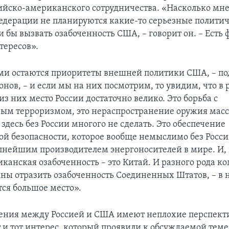
ийско-американского сотрудничества. «Насколько мне 
едерации не планируются какие-то серьезные полити
и бы вызвать озабоченность США, – говорит он. – Есть
тересов».
и остаются приоритеты внешней политики США, – по
нов, – и если мы на них посмотрим, то увидим, что в
з них место России достаточно велико. Это борьба с
м терроризмом, это нераспространение оружия масс
здесь без России многого не сделать. Это обеспечение
ой безопасности, которое вообще немыслимо без Росси
пнейшим производителем энергоносителей в мире. И,
иканская озабоченность – это Китай. И разного рода к
ны отразить озабоченность Соединенных Штатов, – в 
тся большое место».
шения между Россией и США имеют неплохие перспект
 и тот интерес, который проявили к обсуждаемой теме