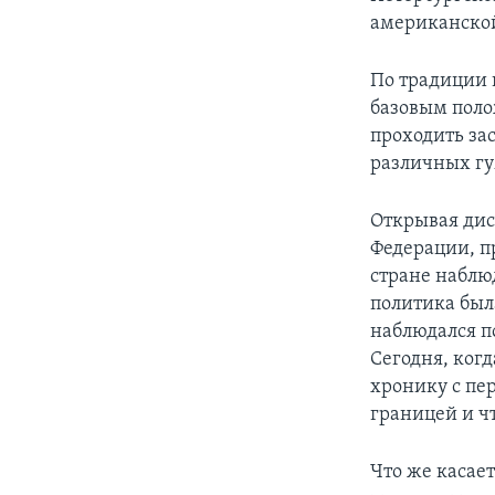
американско
По традиции 
базовым поло
проходить за
различных гу
Открывая дис
Федерации, п
стране наблю
политика был
наблюдался 
Сегодня, ког
хронику с пер
границей и чт
Что же касае