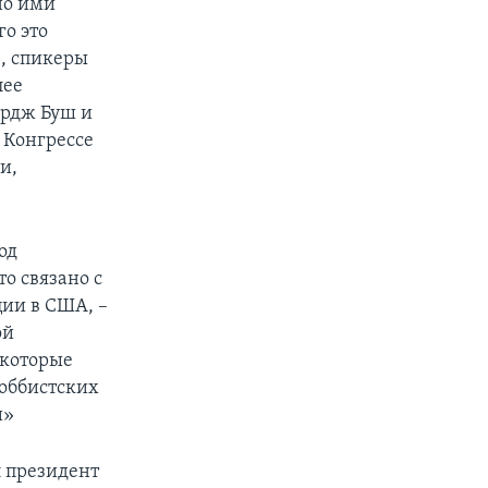
но ими
о это
в, спикеры
лее
ордж Буш и
 Конгрессе
и,
од
о связано с
ии в США, –
ой
 которые
лоббистских
и»
л президент