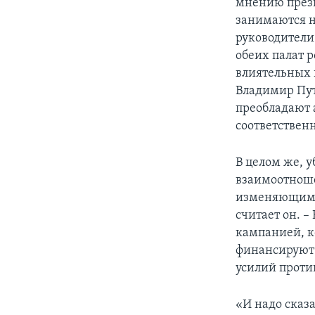
мнению прези
занимаются н
руководители
обеих палат 
влиятельных 
Владимир Пут
преобладают 
соответствен
В целом же, 
взаимоотноше
изменяющими
считает он. –
кампанией, к
финансируют 
усилий проти
«И надо сказа