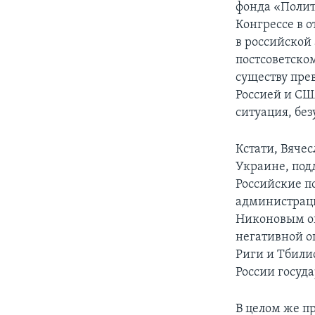
фонда «Полит
Конгрессе в 
в российской
постсоветско
существу пре
Россией и США
ситуация, без
Кстати, Вяче
Украине, под
Российские п
администраци
Никоновым оц
негативной о
Риги и Тбили
России госуда
В целом же п