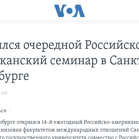
лся очередной Российск
канский семинар в Санк
бурге
3:00
ься
рбурге открылся 14-й ежегодный Российско-американ
анизован факультетом международных отношений Са
го государственного университета совместно с Российс