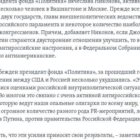
дента фонда «Политика» Вячеслава Никонова, актив
есколько человек в Вашингтоне и Москве. Прежде всег
 двух государств, главы внешнеполитических ведомст
российского парламента и некоторое количество наибо
конгрессменов. Причем, добавляет Никонов, если Дж
ин стараются двусторонние отношения улучшить, то в
антироссийские настроения, а в Федеральном Собрани
но антиамериканские.
убежден президент фонда «Политика», за прошедший г
ния между США и Россией несколько ухудшились. «Эт
ся оценками российской внутриполитической ситуац
 Во многом это связано с очень активной антироссийск
оторую ведут наши опальные олигархи по всему миру,
огромное количество разного рода PR-мероприятий, 
в Путина, против правительства Российской Федераци
ть, что эти усилия приносят свои результаты, – замети