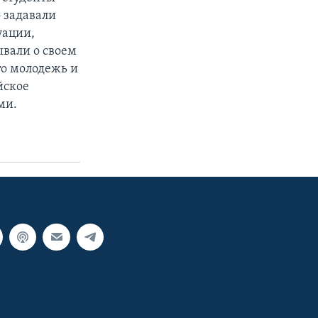
 задавали
уации,
вали о своем
то молодежь и
йское
ми.