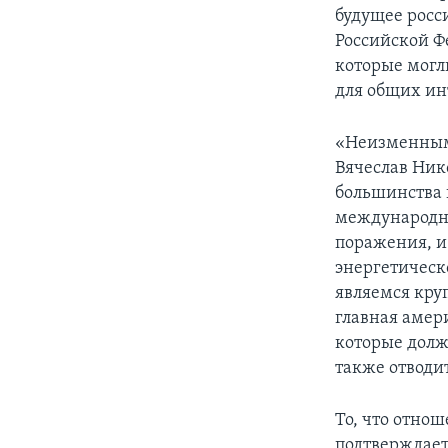
будущее росс
Российской Ф
которые могл
для общих ин
«Неизменным
Вячеслав Нико
большинства и
международны
поражения, и 
энергетическ
являемся кру
главная амер
которые долж
также отводи
То, что отно
подтверждает