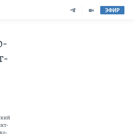
ЭФИР
о-
т-
ский
нкт-
ко-