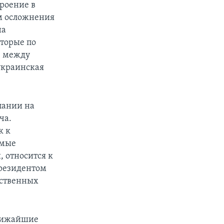
троение в
ом осложнения
на
оторые по
е между
 украинская
пании на
ча.
к к
емые
, относится к
резидентом
ественных
ближайшие