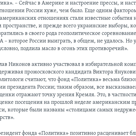
ика». – Сейчас в Америке и настроение прессы, и нас
отношении России хуже, чем было. Еще одним фактор
 американских отношениях стали известные события 
м пространстве, и прежде всего украинские выборы, к
вратились в своего рода геополитическое соревновани
 – которое России выиграть, в общем, не удалось. Но
условно, подлила масло в огонь этих противоречий».
слав Никонов активно участвовал в избирательной ком
держивая промосковского кандидата Виктора Янукови
олитологи считают, что фонд «Политика» весьма близо
и президента России; таким образом, все высказыва
енки отражают точку зрения Кремля. Это, в частности
ценке посещения на прошлой неделе американским п
си, которые были названы «столицами самых недруж
рств».
резидент фонда «Политика» позитивно расценивает 