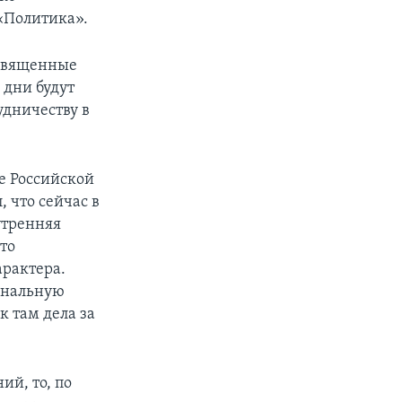
«Политика».
освященные
 дни будут
удничеству в
е Российской
 что сейчас в
утренняя
то
рактера.
инальную
к там дела за
й, то, по