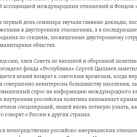
й ассоциацией международных отношений и Фондом 
в первый день семинара звучали главные доклады, п
жениям в двусторонних отношениях, а в последующие
седания по секциям, посвященные двустороннему сотр
манитарных областях.
куссию, член Совета по внешней и оборонной политик
резидент фонда «Республика» Сергей Цыпляев заметил,
дается некий возврат к советским временам, когда вн
а совершенно неинтересна большинству населения, за
повышенный спрос на информацию международного ха
да внутренняя российская политика напоминает крим
ечнем спецопераций, людей вновь потянуло узнать, ка
о говорят о России в других странах.
тся непосредственно российско-американских отношени