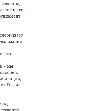
известно, в
ческие шаги,
 фундамент
дчеркивает
 реализации
ового
и – мы
 наконец,
омбинации,
них России
ивы,
 студенты