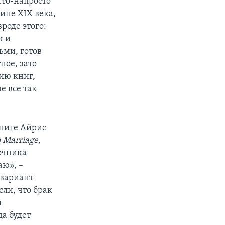
сто-напросто
дине XIX века,
роде этого:
к и
ьми, готов
ное, зато
лию книг,
е все так
ниге Айрис
o Marriage
,
очника
аю», –
 вариант
сли, что брак
й
да будет