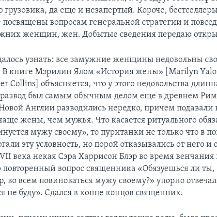
грузовика, да еще и незапертый. Короче, бестселлеры
се посвящены вопросам генеральной стратегии и повсе
жних женщин, жен. Добытые сведения передаю откры
удалось узнать: все замужние женщины недовольны св
 В книге Мэрилин Ялом «История жены» [Marilyn Yal
per Collins] объясняется, что у этого недовольства длин
 развод был самым обычным делом еще в древнем Риме
Новой Англии разводились нередко, причем подавали 
чаще жены, чем мужья. Что касается ритуального обяз
инуется мужу своему», то пуританки не только что в п
гали эту условность, но порой отказывались от него и 
VII века некая Сэра Харрисон Блэр во время венчания
 повторенный вопрос священника «Обязуешься ли ты,
р, во всем повиноваться мужу своему?» упорно отвечал
я не буду». Сдался в конце концов священник.