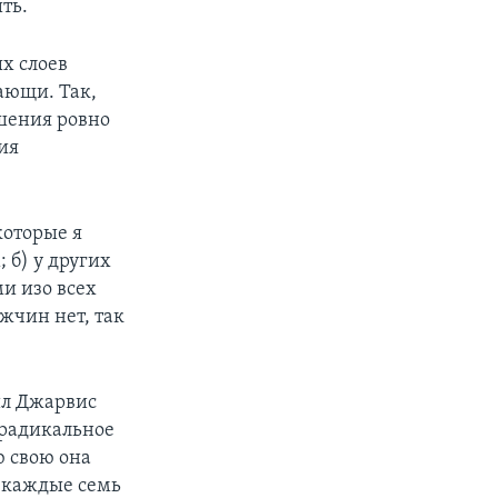
ть.
х слоев
ающи. Так,
ошения ровно
рия
которые я
 б) у других
и изо всех
ужчин нет, так
ил Джарвис
т радикальное
ю свою она
е каждые семь