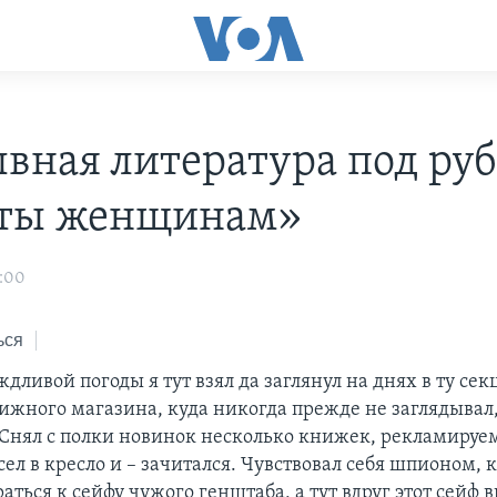
вная литература под ру
еты женщинам»
3:00
ься
дливой погоды я тут взял да заглянул на днях в ту се
ижного магазина, куда никогда прежде не заглядывал,
нял с полки новинок несколько книжек, рекламируе
сел в кресло и – зачитался. Чувствовал себя шпионом, 
аться к сейфу чужого генштаба, а тут вдруг этот сейф 