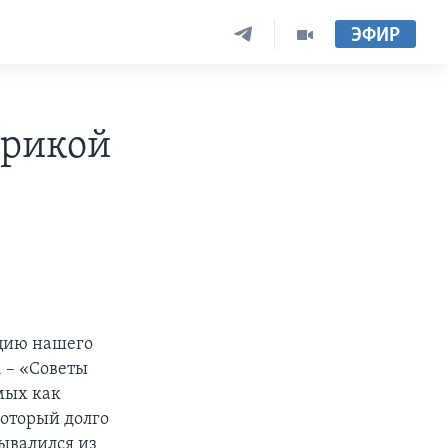
ЭФИР
брикой
кцию нашего
 – «Советы
мых как
который долго
вывалился из