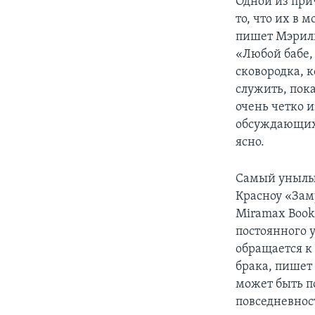
Одной из при
то, что их в 
пишет Мэрили
«Любой бабе, 
сковородка, 
служить, пока
очень четко и
обсуждающих э
ясно.
Самый унылый
Красноу «Зам
Miramax Book
постоянного 
обращается к
брака, пишет 
может быть п
повседневност