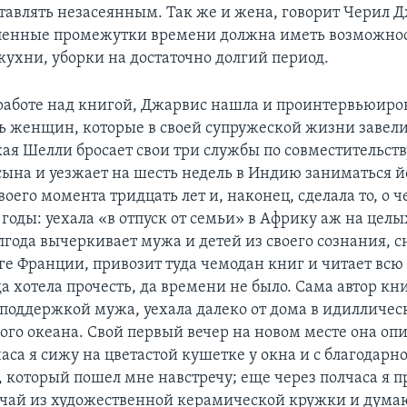
ставлять незасеянным. Так же и жена, говорит Черил 
ленные промежутки времени должна иметь возможнос
кухни, уборки на достаточно долгий период.
работе над книгой, Джарвис нашла и проинтервьюиро
ть женщин, которые в своей супружеской жизни завел
кая Шелли бросает свои три службы по совместительств
сына и уезжает на шесть недель в Индию заниматься й
оего момента тридцать лет и, наконец, сделала то, о ч
годы: уехала «в отпуск от семьи» в Африку аж на целых
лгода вычеркивает мужа и детей из своего сознания, 
е Франции, привозит туда чемодан книг и читает всю 
а хотела прочесть, да времени не было. Сама автор кн
поддержкой мужа, уехала далеко от дома в идилличес
ого океана. Свой первый вечер на новом месте она опи
аса я сижу на цветастой кушетке у окна и с благодарн
 который пошел мне навстречу; еще через полчаса я 
чай из художественной керамической кружки и думаю