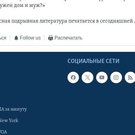
ужен дом и муж?»
асная подрывная литература печатается в сегодняшней
ься
Follow us
Распечатать
Ы
СОЦИАЛЬНЫЕ СЕТИ
А за минуту
New York
VOA