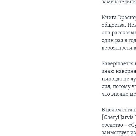
замечательным
Книга Красно
общества. Не
она рассказы
один раз в го
вероятности 
Завершается 
знаю наверня
никогда не л
сил, потому ч
что вполне м
В целом согл
[Cheryl Jarvis
средство – «С
заимствует из