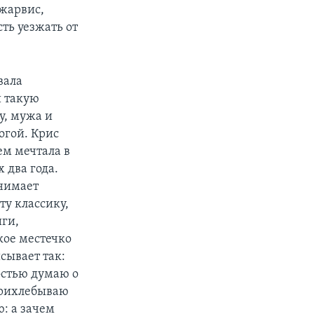
Джарвис,
ть уезжать от
вала
и такую
у, мужа и
огой. Крис
ем мечтала в
 два года.
снимает
ту классику,
иги,
кое местечко
сывает так:
остью думаю о
прихлебываю
: а зачем