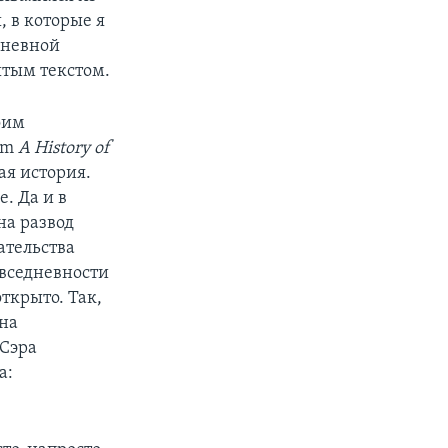
, в которые я
дневной
тым текстом.
оим
om
A History of
ная история.
. Да и в
на развод
ательства
овседневности
открыто. Так,
 на
 Сэра
а: