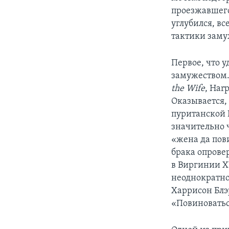
проезжавшего 
углубился, в
тактики заму
Первое, что 
замужеством.
the Wife
, Har
Оказывается,
пуританской 
значительно 
«жена да пов
брака опровер
в Виргинии X
неоднократно
Харрисон Блэ
«Повиноватьс