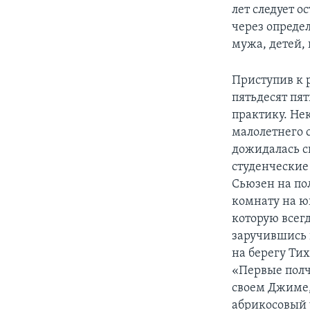
лет следует о
через опреде
мужа, детей, 
Приступив к 
пятьдесят пя
практику. Не
малолетнего 
дожидалась св
студенческие 
Сьюзен на по
комнату на юг
которую всегд
заручившись 
на берегу Тих
«Первые полч
своем Джиме,
абрикосовый 