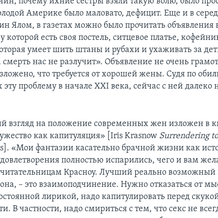
чин, почему ихние сестры взяли такую волю, было про
молодой Америке было маловато, дефицит. Еще и в сере
н Ялом, в газетах можно было прочитать объявления в
у которой есть своя постель, ситцевое платье, кофейни
которая умеет шить штаны и рубахи и ухаживать за дет
 смерть нас не разлучит». Объявление не очень грамот
зложено, что требуется от хорошей жены. Судя по оби
ту проблему в начале XXI века, сейчас с ней далеко н
 взгляд на положение современных жен изложен в к
ужество как капитуляция» [Iris Krasnow
Surrendering t
s]. «Мои фантазии касательно брачной жизни как ист
удовлетворения полностью испарились, чего и вам жел
 читательницам Красноу. Лучший реально возможный
она, – это взаимоподчинение. Нужно отказаться от мы
остоянной лирикой, надо капитулировать перед скуко
и. В частности, надо смириться с тем, что секс не всег