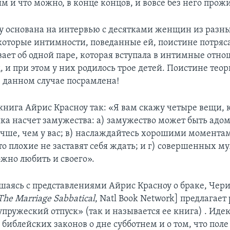
 и что можно, в конце концов, и вовсе без него прожи
у основана на интервью с десятками женщин из разны
которые интимности, поведанные ей, поистине потряс
вает об одной паре, которая вступала в интимные отн
д, и при этом у них родилось трое детей. Поистине тео
в данном случае посрамлена!
книга Айрис Красноу так: «Я вам скажу четыре вещи, 
ка насчет замужества: а) замужество может быть адом;
учше, чем у вас; в) наслаждайтесь хорошими моментам
то плохие не заставят себя ждать; и г) совершенных м
ожно любить и своего».
ашаясь с представлениями Айрис Красноу о браке, Чер
The Marriage Sabbatical
, Natl Book Network] предлагае
упружеский отпуск» (так и называется ее книга) . Иде
 библейских законов о дне субботнем и о том, что пол