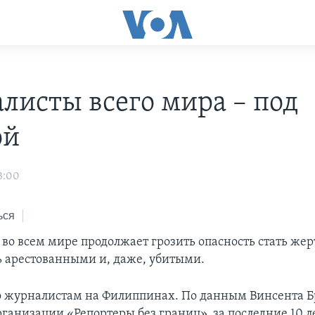
листы всего мира – под
ой
3:00
ься
во всем мире продолжает грозить опасность стать же
ь арестованными и, даже, убитыми.
о журналистам на Филиппинах. По данным Винсента Б
ганизации «Репортеры без границ», за последние 10 л