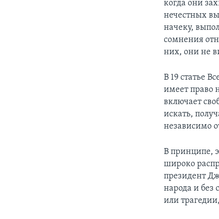
когда они зах
нечестных вы
начеку, выпо
сомнения отн
них, они не 
В 19 статье 
имеет право 
включает сво
искать, полу
независимо о
В принципе, 
широко распро
президент Дж
народа и без 
или трагедии,