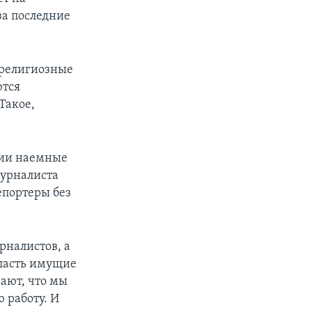
за последние
 религиозные
ются
Такое,
ссии наемные
журналиста
епортеры без
рналистов, а
власть имущие
вают, что мы
 работу. И