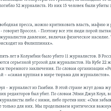
огибло 52 журналиста. Из них 15 человек были убиты 
 свободная пресса, можно критиковать власть, мафию и
- говорит Броссел. - Поэтому все эти люди порой пыта
 журналистов давление, включая физическое насилие. 
оисходит на Филиппинах».
пять лет в Колумбии было убито 11 журналистов. В Ро
ются серьезной угрозой для журналистов. На Кубе 22 
ки тюремного заключения. По словам организации «Р
ай – «самая крупная в мире тюрьма для журналистов».
ул – журналист из Гамбии. В этой стране жгут дома жу
ших редакторов был убит. По словам Эйми Джул Коул, 
 журналисты либо с ними, либо против них: «Они забы
е только для них. Мы проделываем критически важную