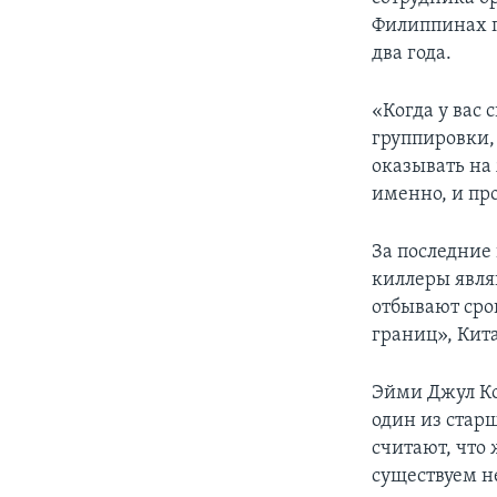
Филиппинах п
два года.
«Когда у вас
группировки, 
оказывать на
именно, и пр
За последние 
киллеры явля
отбывают сро
границ», Кит
Эйми Джул Ко
один из стар
считают, что
существуем н