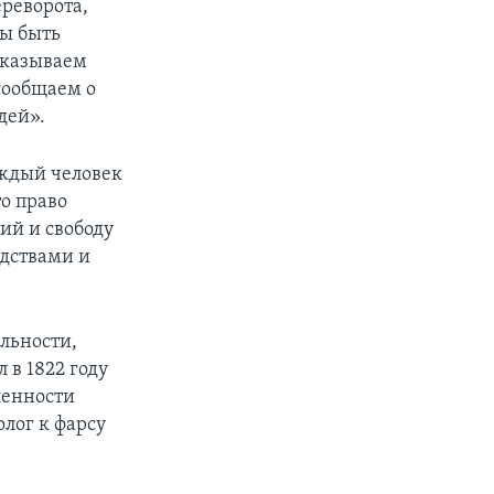
ереворота,
ны быть
сказываем
сообщаем о
дей».
аждый человек
о право
ий и свободу
едствами и
льности,
 в 1822 году
ленности
олог к фарсу