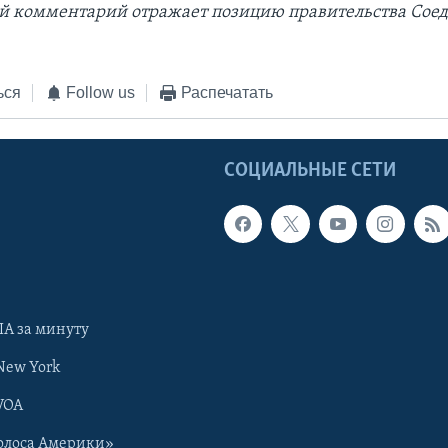
й комментарий отражает позицию правительства Со
ься
Follow us
Распечатать
Ы
СОЦИАЛЬНЫЕ СЕТИ
А за минуту
New York
VOA
олоса Америки»