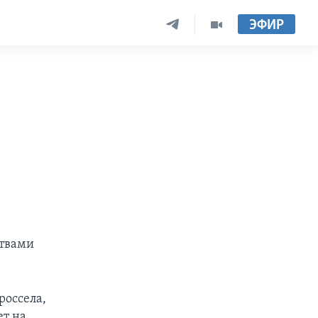
ЭФИР
ртвами
россела,
ет на