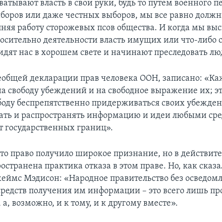
ватывают власть в свои руки, будь то путем военного п
боров или даже честных выборов, мы все равно долж
лняя работу сторожевых псов общества. И когда мы вы
осительно деятельности власть имущих или что-либо 
видят нас в хорошем свете и начинают преследовать лю
Всеобщей декларации прав человека ООН, записано: «К
на свободу убеждений и на свободное выражение их; эт
боду беспрепятственно придерживаться своих убежден
чать и распространять информацию и идеи любыми ср
т государственных границ».
это право получило широкое признание, но в действите
странена практика отказа в этом праве. Но, как сказал
еймс Мэдисон: «Народное правительство без осведом
средств получения им информации – это всего лишь пр
 а, возможно, и к тому, и к другому вместе».