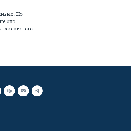
живых. Но
не оно
и российского