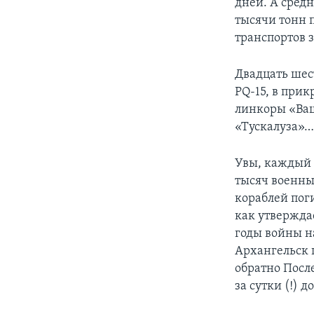
дней. А средн
тысячи тонн п
транспортов 
Двадцать шес
PQ-15, в при
линкоры «Ваш
«Тускалуза»
Увы, каждый 
тысяч военны
кораблей пог
как утвержда
годы войны н
Архангельск п
обратно Посл
за сутки (!) 