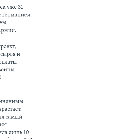
ск уже 31
с Германией.
ием
Армии.
роект,
 сырья и
 оплаты
 войны
0
единенным
растает.
был самый
няя
яла лишь 10