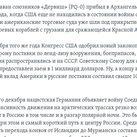
ван союзников «Дервиш» (PQ-0) прибыл в Архангель
года, когда США еще не находились в состоянии войны 
и американские торговые суда уже шли под прикрыт
оевых кораблей с грузами для сражающейся Красной 
ября того же года Конгресс США одобрил новый законоп
орому поставки по ленд-лизу вооружения, боеприпасов,
ия распространялись и на СССР. Советскому Союзу для
предоставлен заем в 1 миллиард долларов. Ну, а концу
 вклад Америки в русские поставки составил свыше 1
о декабря нацистская Германия объявляет войну Со
нсивность движения на арктических трассах резко воз
 в Россию в том числе и в разгар полярной ночи. Это 
при этом и самый короткий путь к центру России. Сред
ь перехода конвоя от Исландии до Мурманска составл