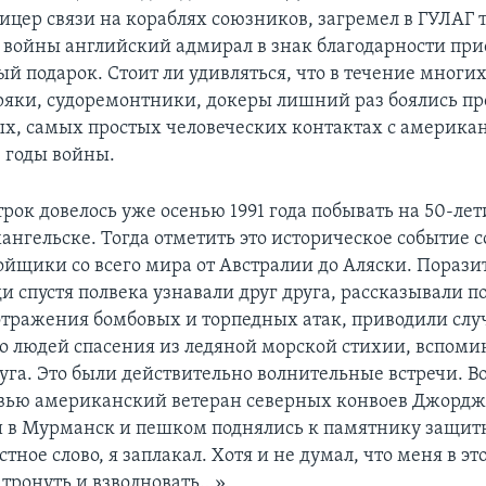
цер связи на кораблях союзников, загремел в ГУЛАГ то
е войны английский адмирал в знак благодарности при
ый подарок. Стоит ли удивляться, что в течение многи
ряки, судоремонтники, докеры лишний раз боялись пр
ых, самых простых человеческих контактах с америка
 годы войны.
трок довелось уже осенью 1991 года побывать на 50-л
ангельске. Тогда отметить это историческое событие 
йщики со всего мира от Австралии до Аляски. Поразит
и спустя полвека узнавали друг друга, рассказывали п
отражения бомбовых и торпедных атак, приводили слу
о людей спасения из ледяной морской стихии, вспоми
уга. Это были действительно волнительные встречи. Во
рвью американский ветеран северных конвоев Джордж
 в Мурманск и пешком поднялись к памятнику защи
стное слово, я заплакал. Хотя и не думал, что меня в э
 тронуть и взволновать…».