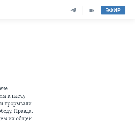
ЭФИР
ече
чом к плечу
ми прорывали
беду. Правда,
олем их общей