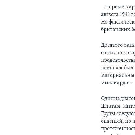
…Первый кара
августа 1941 
Но фактическ
британских б
Десятого окт
согласно кот
продовольств
поставок был 
материальный
миллиардов.
Одиннадцатог
Штатам. Инте
Грузы следуют
опасный, но 
протяженност