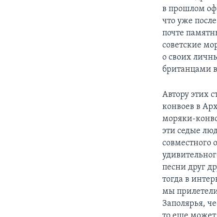
в прошлом офи
что уже посл
почте памятн
советские мо
о своих личн
британцами в
Автору этих с
конвоев в Арх
моряки-конво
эти седые люд
совместного 
удивительног
песни друг др
тогда в инте
мы прилетели
Заполярья, че
то еще может