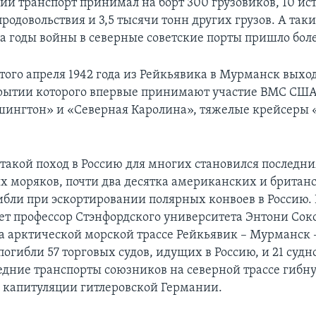
ий транспорт принимал на борт 300 грузовиков, 10 ис
родовольствия и 3,5 тысячи тонн других грузов. А так
за годы войны в северные советские порты пришло боле
того апреля 1942 года из Рейкьявика в Мурманск выхо
крытии которого впервые принимают участие ВМС СШ
ингтон» и «Северная Каролина», тяжелые крейсеры 
…
такой поход в Россию для многих становился последни
х моряков, почти два десятка американских и британ
ибли при эскортировании полярных конвоев в Россию. 
ет профессор Стэнфордского университета Энтони Соко
а арктической морской трассе Рейкьявик – Мурманск 
огибли 57 торговых судов, идущих в Россию, и 21 суд
едние транспорты союзников на северной трассе гибну
до капитуляции гитлеровской Германии.