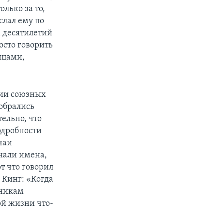
лько за то,
слал ему по
х десятилетий
осто говорить
нцами,
етии союзных
собрались
ельно, что
одробности
чаи
нали имена,
т что говорил
 Кинг: «Когда
тникам
той жизни что-