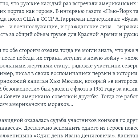
тно, что русские каждый раз встречали американских
оих портах как героев. В интервью газете «Нью-Йорк т
года посол США в СССР А.Гарриман подчеркивал: «Буква
ре – и военнослужащие, и гражданские лица – выража
сть за общий объем грузов для Красной Армии и русск
по обе стороны океана тогда не могли знать, что уже 
 после победы их страны вступят в новую войну – «хол
евольными жертвами станут рядовые участники север
ример, писал в своих воспоминаниях первый в истории
рнокожий капитан Хью Мюлзак, который «в интереса
безопасности» был уволен с флота в 1951 году за актив
 Совете американо-советской дружбы. Тогда же работ
ысяч американских моряков…
завидной оказалась судьба участников конвоев по дру
анавеса». Достаточно вспомнить одного из героев пове
олженицына «Один день Ивана Денисовича». Капитан