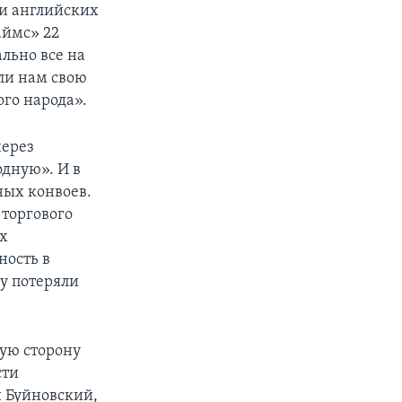
 и английских
аймс» 22
льно все на
ли нам свою
ого народа».
через
одную». И в
ных конвоев.
 торгового
х
ность в
у потеряли
гую сторону
сти
 Буйновский,