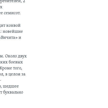
требителей, 2
их
е семисот.
дит конвой
А: новейшие
«Вичита» и
м. Около двух
ских боевых
Кроме того,
л, в целом за
–
но, шедшее
т буквально