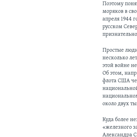
Поэтому поня
моряков в св
апреля 1944 
русском Севе
признательно
Простые люди 
несколько лет
этой войне н
Об этом, нап
флота США че
национальной 
национальном
около двух т
Куда более не
«железного з
Александра С