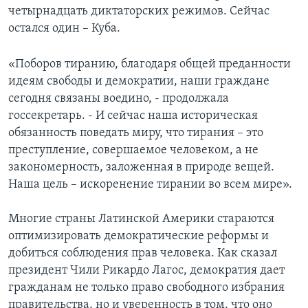
четырнадцать диктаторских режимов. Сейчас
Learning English
остался один – Куба.
СОЦИАЛЬНЫЕ СЕТИ
«Поборов тиранию, благодаря общей преданности
идеям свободы и демократии, наши граждане
сегодня связаны воедино, - продолжала
госсекретарь. - И сейчас наша историческая
Языки
обязанность поведать миру, что тирания – это
преступление, совершаемое человеком, а не
закономерность, заложенная в природе вещей.
Наша цель – искоренение тирании во всем мире».
Многие страны Латинской Америки стараются
оптимизировать демократические реформы и
добиться соблюдения прав человека. Как сказал
президент Чили Рикардо Лагос, демократия дает
гражданам не только право свободного избрания
правительства, но и уверенность в том, что оно