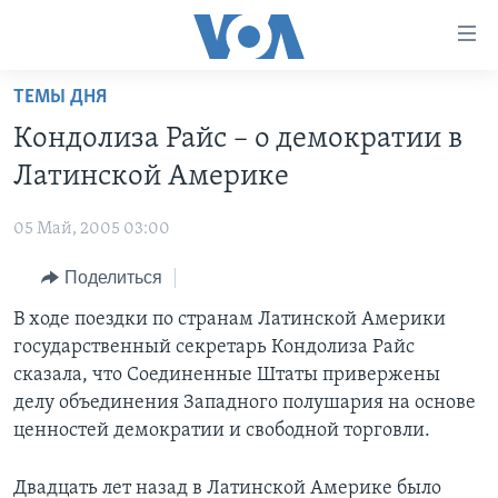
Линки
доступности
Перейти
ТЕМЫ ДНЯ
на
ГЛАВНОЕ
Кондолиза Райс – о демократии в
основной
ПРОГРАММЫ
контент
Латинской Америке
ПРОЕКТЫ
Перейти
АМЕРИКА
к
05 Май, 2005 03:00
ЭКСПЕРТИЗА
НОВОСТИ ЗА МИНУТУ
УЧИМ АНГЛИЙСКИЙ
основной
Поделиться
ИНТЕРВЬЮ
ИТОГИ
НАША АМЕРИКАНСКАЯ ИСТОРИЯ
навигации
Перейти
ФАКТЫ ПРОТИВ ФЕЙКОВ
В ходе поездки по странам Латинской Америки
ПОЧЕМУ ЭТО ВАЖНО?
А КАК В АМЕРИКЕ?
в
государственный секретарь Кондолиза Райс
ЗА СВОБОДУ ПРЕССЫ
ДИСКУССИЯ VOA
АРТЕФАКТЫ
поиск
сказала, что Соединенные Штаты привержены
УЧИМ АНГЛИЙСКИЙ
ДЕТАЛИ
АМЕРИКАНСКИЕ ГОРОДКИ
делу объединения Западного полушария на основе
ценностей демократии и свободной торговли.
ВИДЕО
НЬЮ-ЙОРК NEW YORK
ТЕСТЫ
ПОДПИСКА НА НОВОСТИ
АМЕРИКА. БОЛЬШОЕ ПУТЕШЕСТВИЕ
Двадцать лет назад в Латинской Америке было