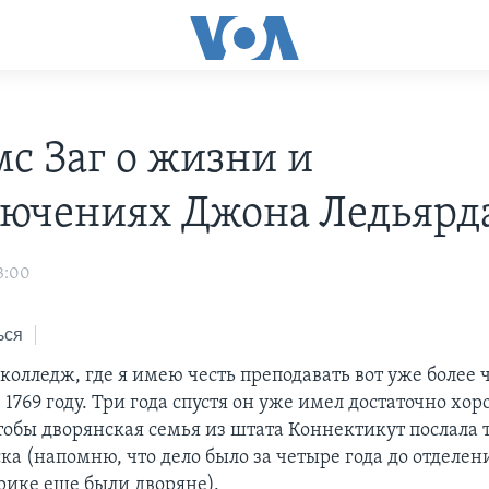
с Заг о жизни и
ючениях Джона Ледьярд
3:00
ься
олледж, где я имею честь преподавать вот уже более ч
 1769 году. Три года спустя он уже имел достаточно хо
тобы дворянская семья из штата Коннектикут послала 
ка (напомню, что дело было за четыре года до отделен
ерике еще были дворяне).