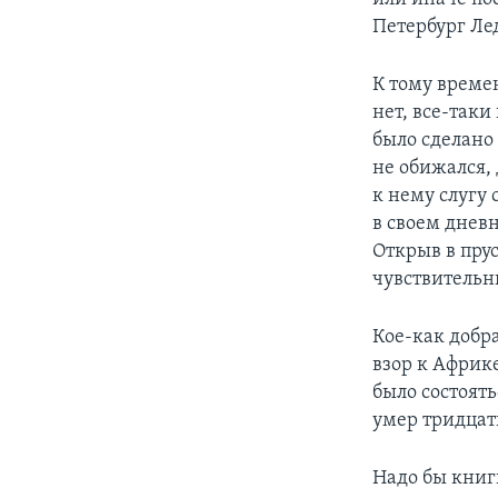
Петербург Ле
К тому времен
нет, все-таки
было сделано 
не обижался,
к нему слугу
в своем днев
Открыв в пру
чувствительн
Кое-как добр
взор к Африк
было состоять
умер тридцати
Надо бы книг