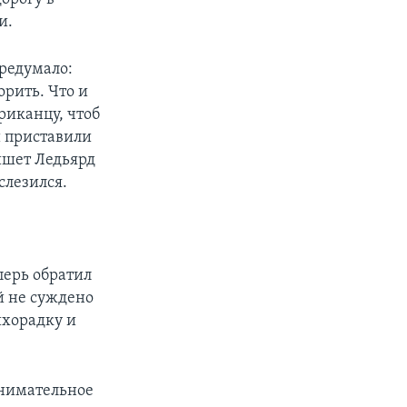
и.
ередумало:
орить. Что и
риканцу, чтоб
и приставили
ишет Ледьярд
слезился.
перь обратил
й не суждено
ихорадку и
анимательное