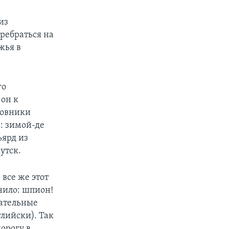
из
ребраться на
жья в
го
 он к
новники
: зимой-де
ьярд из
утск.
все же этот
нило: шпион!
дательные
лийски). Так
орогу в