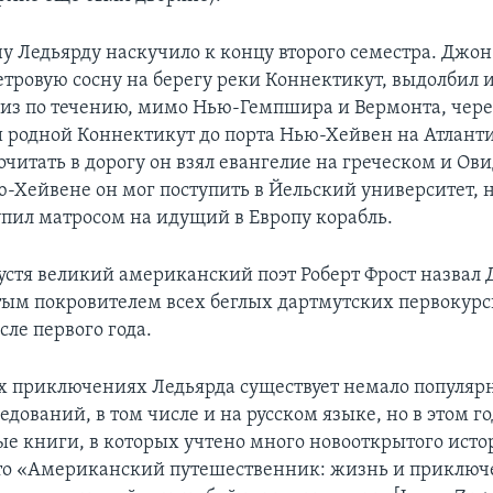
у Ледьярду наскучило к концу второго семестра. Джон
тровую сосну на берегу реки Коннектикут, выдолбил и
низ по течению, мимо Нью-Гемпшира и Вермонта, чере
и родной Коннектикут до порта Нью-Хейвен на Атлант
читать в дорогу он взял евангелие на греческом и Ов
ю-Хейвене он мог поступить в Йельский университет, 
тупил матросом на идущий в Европу корабль.
пустя великий американский поэт Роберт Фрост назвал
тым покровителем всех беглых дартмутских первокурс
сле первого года.
 приключениях Ледьярда существует немало популяр
дований, в том числе и на русском языке, но в этом г
вые книги, в которых учтено много новооткрытого ист
то «Американский путешественник: жизнь и приклю