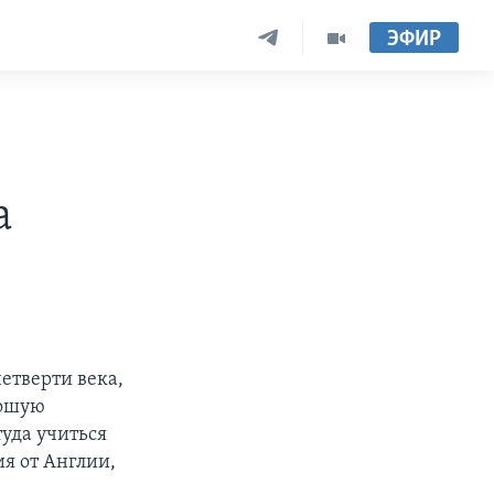
ЭФИР
а
етверти века,
рошую
туда учиться
ия от Англии,