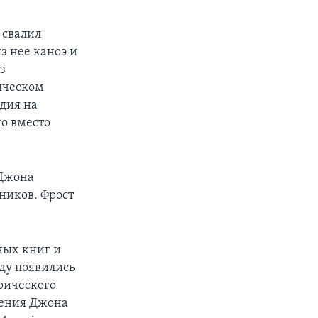
 свалил
з нее каноэ и
з
ическом
идия на
но вместо
 Джона
ников. Фрост
ных книг и
оду появились
орического
чения Джона