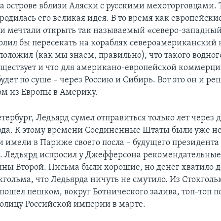
а острове вблизи Аляски с русскими мехоторговцами. Т
родилась его великая идея. В то время как европейски
и мечтали открыть так называемый «северо-западный
олил бы пересекать на кораблях североамериканский 
оложил (как мы знаем, правильно), что такого водног
уществует и что для американо-европейской коммерц
удет по суше – через Россию и Сибирь. Вот это он и ре
м из Европы в Америку.
етербург, Ледьярд сумел отправиться только лет через д
года. К этому времени Соединенные Штаты были уже 
и имели в Париже своего посла – будущего президента
 Ледьярд испросил у Джефферсона рекомендательные
ины Второй. Письма были хорошие, но денег хватило д
кгольма, что Ледьярда ничуть не смутило. Из Стокголь
 пошел пешком, вокруг Ботнического залива, топ-топ 
толицу Российской империи в марте.