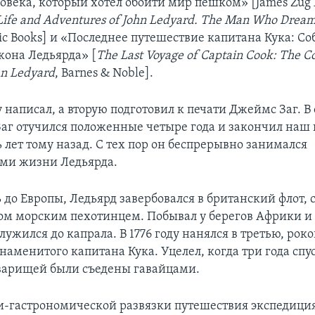
ловека, который хотел обойти мир пешком» [James Zug
 Life and Adventures of John Ledyard. The Man Who Drea
sic Books] и «Последнее путешествие капитана Кука: С
она Ледьярда» [
The Last Voyage of Captain Cook: The Co
hn Ledyard
, Barnes & Noble].
написал, а вторую подготовил к печати Джеймс Заг. В 
 Заг отучился положенные четыре года и закончил наш
 лет тому назад. С тех пор он беспрерывно занимался
ми жизни Ледьярда.
до Европы, Ледьярд завербовался в британский флот, 
ом морским пехотинцем. Побывал у берегов Африки 
ужился до капрала. В 1776 году нанялся в третью, рок
аменитого капитана Кука. Уцелел, когда три года спу
оварищей были съедены гавайцами.
и-гастрономической развязки путешествия экспедици