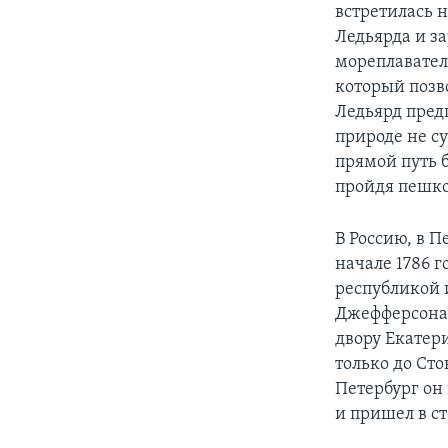
встретилась н
Ледьярда и за
мореплавател
который позв
Ледьярд предп
природе не с
прямой путь б
пройдя пешко
В Россию, в П
начале 1786 
республикой 
Джефферсона.
двору Екатер
только до Сто
Петербург он
и пришел в с