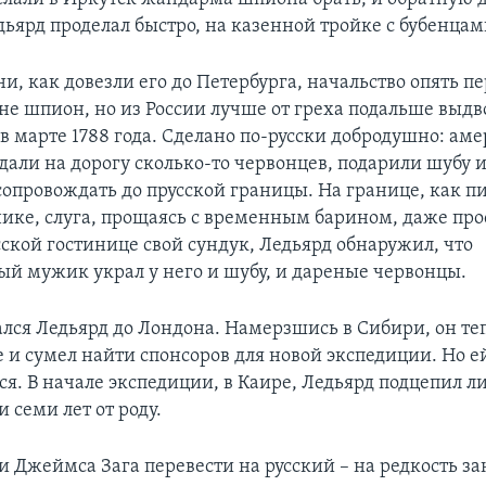
дьярд проделал быстро, на казенной тройке с бубенцам
и, как довезли его до Петербурга, начальство опять п
 не шпион, но из России лучше от греха подальше выдв
в марте 1788 года. Сделано по-русски добродушно: аме
 дали на дорогу сколько-то червонцев, подарили шубу 
 сопровождать до прусской границы. На границе, как п
нике, слуга, прощаясь с временным барином, даже про
сской гостинице свой сундук, Ледьярд обнаружил, что
ый мужик украл у него и шубу, и дареные червонцы.
ался Ледьярд до Лондона. Намерзшись в Сибири, он те
е и сумел найти спонсоров для новой экспедиции. Но е
ся. В начале экспедиции, в Каире, Ледьярд подцепил л
 семи лет от роду.
и Джеймса Зага перевести на русский – на редкость з