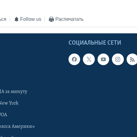
ься
Follow us
Распечатать
Ы
СОЦИАЛЬНЫЕ СЕТИ
А за минуту
New York
VOA
олоса Америки»