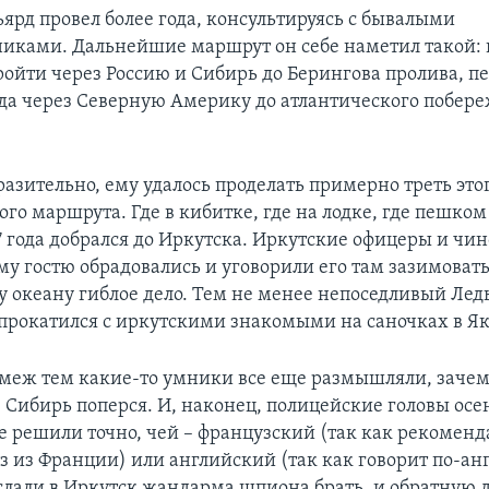
ьярд провел более года, консультируясь с бывалыми
иками. Дальнейшие маршрут он себе наметил такой: 
ройти через Россию и Сибирь до Берингова пролива, пе
туда через Северную Америку до атлантического побере
разительно, ему удалось проделать примерно треть это
го маршрута. Где в кибитке, где на лодке, где пешком
7 года добрался до Иркутска. Иркутские офицеры и чи
у гостю обрадовались и уговорили его там зазимовать
у океану гиблое дело. Тем не менее непоседливый Лед
прокатился с иркутскими знакомыми на саночках в Як
 меж тем какие-то умники все еще размышляли, зачем 
 Сибирь поперся. И, наконец, полицейские головы осе
 не решили точно, чей – французский (так как рекомен
з из Франции) или английский (так как говорит по-анг
слали в Иркутск жандарма шпиона брать, и обратную д