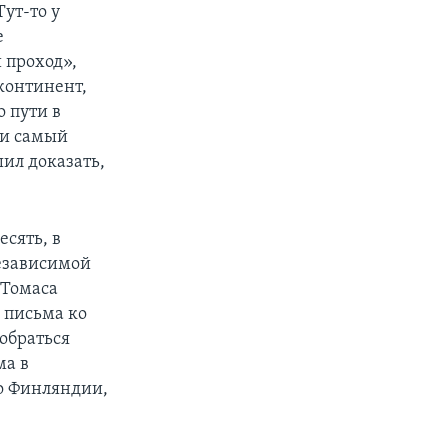
ут-то у
е
 проход»,
континент,
о пути в
ии самый
шил доказать,
есять, в
независимой
 Томаса
 письма ко
обраться
ма в
по Финляндии,