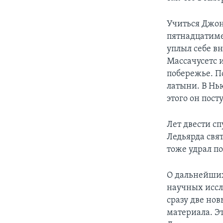
Учиться Джон
пятнадцатиме
уплыл себе в
Массачусетс 
побережье. По
латыни. В Нь
этого он пос
Лет двести с
Ледьярда свя
тоже удрал по
О дальнейших
научных иссле
сразу две но
материала. Э