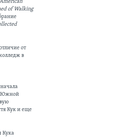
American
med of Walking
обрание
llected
отличие от
 колледж в
сначала
и Южной
овую
стя Кук и еще
я Кука