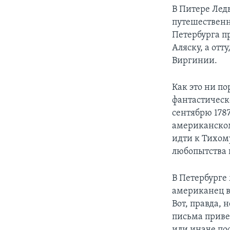
В Питере Лед
путешественн
Петербурга п
Аляску, а от
Виргинии.
Как это ни по
фантастическо
сентябрю 178
американском
идти к Тихом
любопытства 
В Петербурге
американец в
Вот, правда,
письма приве
или иначе по