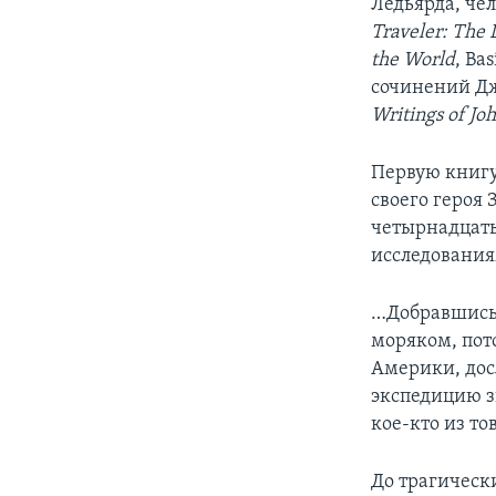
Ледьярда, че
Traveler: The
the World
, Ba
сочинений Дж
Writings of Jo
Первую книгу 
своего героя
четырнадцать
исследования
…Добравшись 
моряком, пот
Америки, досл
экспедицию зн
кое-кто из т
До трагическ