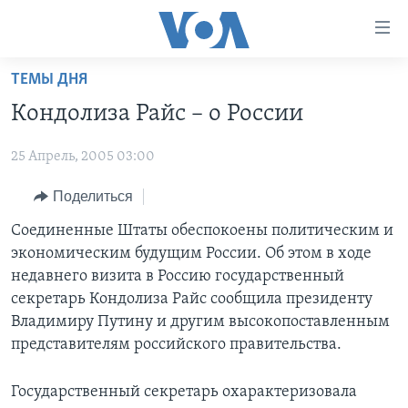
Линки
доступности
Перейти
ТЕМЫ ДНЯ
на
ГЛАВНОЕ
Кондолиза Райс – о России
основной
ПРОГРАММЫ
контент
25 Апрель, 2005 03:00
ПРОЕКТЫ
Перейти
АМЕРИКА
к
ЭКСПЕРТИЗА
Поделиться
НОВОСТИ ЗА МИНУТУ
УЧИМ АНГЛИЙСКИЙ
основной
ИНТЕРВЬЮ
ИТОГИ
НАША АМЕРИКАНСКАЯ ИСТОРИЯ
Соединенные Штаты обеспокоены политическим и
навигации
экономическим будущим России. Об этом в ходе
Перейти
ФАКТЫ ПРОТИВ ФЕЙКОВ
ПОЧЕМУ ЭТО ВАЖНО?
А КАК В АМЕРИКЕ?
недавнего визита в Россию государственный
в
ЗА СВОБОДУ ПРЕССЫ
ДИСКУССИЯ VOA
АРТЕФАКТЫ
секретарь Кондолиза Райс сообщила президенту
поиск
Владимиру Путину и другим высокопоставленным
УЧИМ АНГЛИЙСКИЙ
ДЕТАЛИ
АМЕРИКАНСКИЕ ГОРОДКИ
представителям российского правительства.
ВИДЕО
НЬЮ-ЙОРК NEW YORK
ТЕСТЫ
Государственный секретарь охарактеризовала
ПОДПИСКА НА НОВОСТИ
АМЕРИКА. БОЛЬШОЕ ПУТЕШЕСТВИЕ