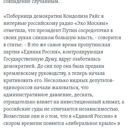
совпадение случайным.
Learning English
«Поборница демократии Кондолиза Райс в
интервью российскому радио «Эхо Москвы»
СОЦИАЛЬНЫЕ СЕТИ
отметила, что президент Путин сосредоточил в
своих руках слишком большую власть, - говорится
в статье. - В это же самое время пропутинская
партия «Единая Россия», контролирующая
Языки
Государственную Думу, вдруг озаботилась
демократией. До сих пор она была предана
кремлевскому руководству, а теперь начала
критиковать его. Несколько видных депутатов-
единороссов начали жаловаться, что
административное давление, дескать,
отрицательно влияет на инвестиционный климат, а
российские суды не отличаются независимостью.
Возвестили они и о том, что в «Единой России» в
скором времени появится «либеральное крыло» в