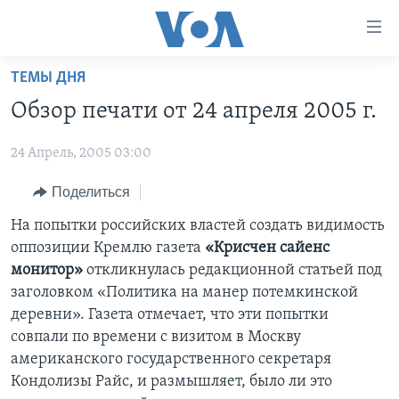
Линки
доступности
Перейти
ТЕМЫ ДНЯ
на
ГЛАВНОЕ
Обзор печати от 24 апреля 2005 г.
основной
ПРОГРАММЫ
контент
24 Апрель, 2005 03:00
ПРОЕКТЫ
Перейти
АМЕРИКА
к
ЭКСПЕРТИЗА
Поделиться
НОВОСТИ ЗА МИНУТУ
УЧИМ АНГЛИЙСКИЙ
основной
ИНТЕРВЬЮ
ИТОГИ
НАША АМЕРИКАНСКАЯ ИСТОРИЯ
На попытки российских властей создать видимость
навигации
оппозиции Кремлю газета
«Крисчен сайенс
Перейти
ФАКТЫ ПРОТИВ ФЕЙКОВ
ПОЧЕМУ ЭТО ВАЖНО?
А КАК В АМЕРИКЕ?
монитор»
откликнулась редакционной статьей под
в
ЗА СВОБОДУ ПРЕССЫ
ДИСКУССИЯ VOA
АРТЕФАКТЫ
заголовком «Политика на манер потемкинской
поиск
деревни». Газета отмечает, что эти попытки
УЧИМ АНГЛИЙСКИЙ
ДЕТАЛИ
АМЕРИКАНСКИЕ ГОРОДКИ
совпали по времени с визитом в Москву
ВИДЕО
НЬЮ-ЙОРК NEW YORK
ТЕСТЫ
американского государственного секретаря
Кондолизы Райс, и размышляет, было ли это
ПОДПИСКА НА НОВОСТИ
АМЕРИКА. БОЛЬШОЕ ПУТЕШЕСТВИЕ