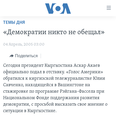
Линки
доступности
Перейти
ТЕМЫ ДНЯ
на
ГЛАВНОЕ
«Демократии никто не обещал»
основной
ПРОГРАММЫ
контент
04 Апрель, 2005 03:00
ПРОЕКТЫ
Перейти
АМЕРИКА
к
ЭКСПЕРТИЗА
Поделиться
НОВОСТИ ЗА МИНУТУ
УЧИМ АНГЛИЙСКИЙ
основной
ИНТЕРВЬЮ
ИТОГИ
НАША АМЕРИКАНСКАЯ ИСТОРИЯ
Сегодня президент Кыргызстана Аскар Акаев
навигации
официально подал в отставку. «Голос Америки»
Перейти
ФАКТЫ ПРОТИВ ФЕЙКОВ
ПОЧЕМУ ЭТО ВАЖНО?
А КАК В АМЕРИКЕ?
обратился к киргизской тележурналистке Юлии
в
ЗА СВОБОДУ ПРЕССЫ
ДИСКУССИЯ VOA
АРТЕФАКТЫ
Савченко, находящейся в Вашингтоне на
поиск
стажировке по программе Рэйгана-Фассела при
УЧИМ АНГЛИЙСКИЙ
ДЕТАЛИ
АМЕРИКАНСКИЕ ГОРОДКИ
Национальном Фонде поддержания развития
ВИДЕО
НЬЮ-ЙОРК NEW YORK
ТЕСТЫ
демократии, с просьбой высказать свое мнение о
ситуации в Кыргызстане.
ПОДПИСКА НА НОВОСТИ
АМЕРИКА. БОЛЬШОЕ ПУТЕШЕСТВИЕ