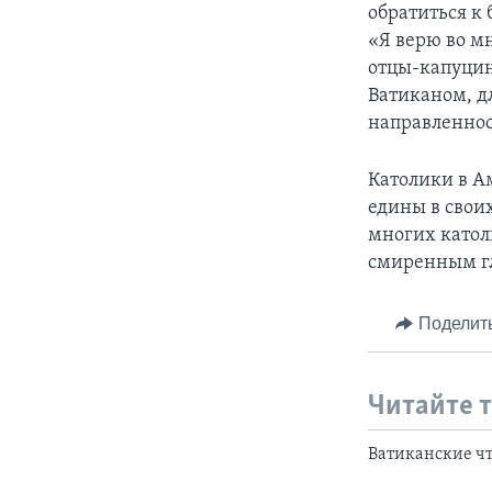
обратиться к
«Я верю во мн
отцы-капуцин
Ватиканом, дл
направленнос
Католики в А
едины в свои
многих катол
смиренным гл
Поделит
Читайте 
Ватиканские ч