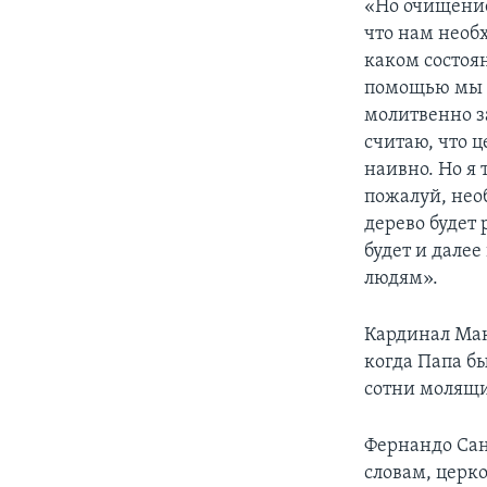
«Но очищение
что нам необх
каком состоя
помощью мы м
молитвенно з
считаю, что ц
наивно. Но я 
пожалуй, необ
дерево будет
будет и далее
людям».
Кардинал Мак
когда Папа бы
сотни молящи
Фернандо Сан
словам, церк