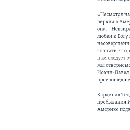
«Несмотря на
церкви в Аме
она. - Невзир
любви к Богу 
несовершенно
значить, что
нам следует о
мы отвернемся
Иоанн-Павел В
произошедшее,
Кардинал Тео
пребывания И
Америке подв