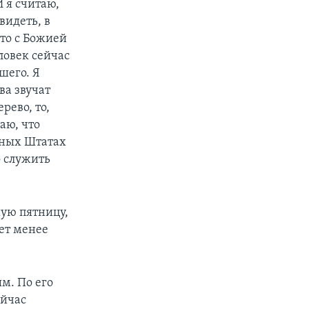
 я считаю,
видеть, в
то с Божией
ловек сейчас
шего. Я
ва звучат
рево, то,
аю, что
нных Штатах
о служить
шую пятницу,
ует менее
м. По его
ейчас