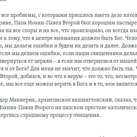
 все проблемы, с которыми пришлось иметь дело като
рике, Папа Иоанн-Павел Второй был хорошим пастырем
ая на все споры и на все, что происходило, он всегда н
и к тому, что в центре внимания должен быть Бог. Чел
, мы делаем ошибки и будем их делать и далее. Должн
, если мы делаем ошибки, если наши священники дела
твернуться от церкви – а если мы отвернемся от нашей
 и от Бога? Для меня не значит, что должно быть так. 
торой, добился, и во что я верую – это то, что, несмотр
 мы все еще можем верить в Бога и в то, кем является
дор Маккерик, архиепископ вашингтонский, сказал, ч
оанна-Павла Второго на папском престоле католическ
ерглась страшному процессу очищения.