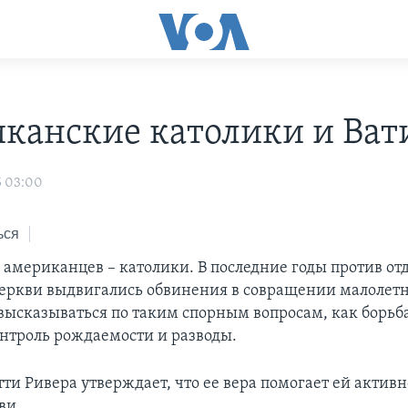
канские католики и Ват
5 03:00
ься
 американцев – католики. В последние годы против о
еркви выдвигались обвинения в совращении малолетн
высказываться по таким спорным вопросам, как борьба
онтроль рождаемости и разводы.
ти Ривера утверждает, что ее вера помогает ей активн
ви.