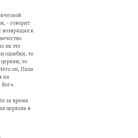
лической
, - говорит
ас возвращал к
овечество
о ли это
ли ошибки, то
 церкви, то
Чего он, Папа
я на
 Бог».
то за время
ая церковь в