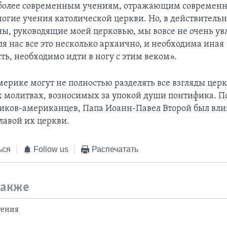
 более современным учениям, отражающим современн
огие учения католической церкви. Но, в действительн
ы, руководящие моей церковью, мы вовсе не очень ув
я нас все это несколько архаично, и необходима иная
ть, необходимо идти в ногу с этим веком».
мерике могут не полностью разделять все взгляды церк
х молитвах, возносимых за упокой души понтифика. 
иков-американцев, Папа Иоанн-Павел Второй был вли
авой их церкви.
ься
Follow us
Распечатать
также
тения