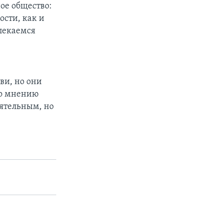
ое общество:
ости, как и
лекаемся
ви, но они
По мнению
ятельным, но