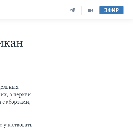
ЭФИР
икан
тдельных
их, а церкви
 с абортами,
о участвовать