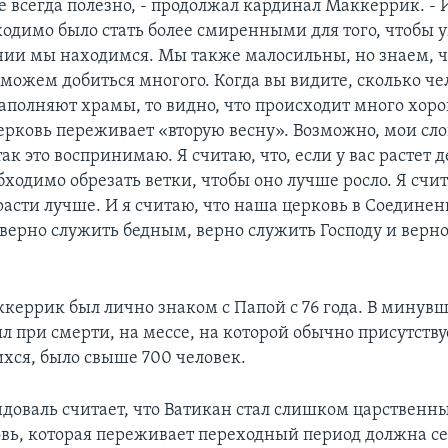
 всегда полезно, - продолжал кардинал Маккеррик. - И
одимо было стать более смиренными для того, чтобы у
нии мы находимся. Мы также малосильны, но знаем, ч
ожем добиться многого. Когда вы видите, сколько че
аполняют храмы, то видно, что происходит много хоро
ерковь переживает «вторую весну». Возможно, мои сло
так это воспринимаю. Я считаю, что, если у вас растет де
ходимо обрезать ветки, чтобы оно лучше росло. Я счит
 расти лучше. И я считаю, что наша церковь в Соедине
 верно служить бедным, верно служить Господу и верн
керрик был лично знаком с Папой с 76 года. В минув
л при смерти, на мессе, на которой обычно присутств
хся, было свыше 700 человек.
доваль считает, что Ватикан стал слишком царственны
овь, которая переживает переходный период должна с