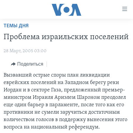
Линки
доступности
Перейти
ТЕМЫ ДНЯ
на
ГЛАВНОЕ
Проблема израильских поселений
основной
ПРОГРАММЫ
контент
28 Март, 2005 03:00
ПРОЕКТЫ
Перейти
АМЕРИКА
к
ЭКСПЕРТИЗА
Поделиться
НОВОСТИ ЗА МИНУТУ
УЧИМ АНГЛИЙСКИЙ
основной
ИНТЕРВЬЮ
ИТОГИ
НАША АМЕРИКАНСКАЯ ИСТОРИЯ
Вызвавший острые споры план ликвидации
навигации
еврейских поселений на Западном берегу реки
Перейти
ФАКТЫ ПРОТИВ ФЕЙКОВ
ПОЧЕМУ ЭТО ВАЖНО?
А КАК В АМЕРИКЕ?
Иордан и в секторе Газа, предложенный премьер-
в
ЗА СВОБОДУ ПРЕССЫ
ДИСКУССИЯ VOA
АРТЕФАКТЫ
министром Израиля Ариэлем Шароном преодолел
поиск
еще один барьер в парламенте, после того как его
УЧИМ АНГЛИЙСКИЙ
ДЕТАЛИ
АМЕРИКАНСКИЕ ГОРОДКИ
противники не сумели заручиться достаточным
ВИДЕО
НЬЮ-ЙОРК NEW YORK
ТЕСТЫ
количеством голосов в поддержку вынесения этого
вопроса на национальный референдум.
ПОДПИСКА НА НОВОСТИ
АМЕРИКА. БОЛЬШОЕ ПУТЕШЕСТВИЕ