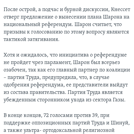
После острой, а подчас и бурной дискуссии, Кнессет
Learning English
отверг предложение о вынесении плана Шарона на
национальный референдум. Шарон считает, что
СОЦИАЛЬНЫЕ СЕТИ
призывы к голосованию по этому вопросу являются
тактикой затягивания.
Языки
Хотя и ожидалось, что инициатива о референдуме
не пройдет чрез парламент, Шарон был всерьез
озабочен, так как его главный партнер по коалиции
– партия Труда, предупредила, что, в случае
одобрения референдума, ее представители выйдут
из состава правительства. Партия Труда является
убежденным сторонником ухода из сектора Газы.
В конце концов, 72 голосами против 39, при
поддержке оппозиционных партий Труда и Шинуй,
а также ультра- ортодоксальной религиозной