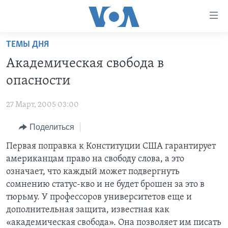
Линки
доступности
Перейти
ТЕМЫ ДНЯ
на
ГЛАВНОЕ
Академическая свобода в
основной
ПРОГРАММЫ
контент
опасности
ПРОЕКТЫ
Перейти
АМЕРИКА
к
27 Март, 2005 03:00
ЭКСПЕРТИЗА
НОВОСТИ ЗА МИНУТУ
УЧИМ АНГЛИЙСКИЙ
основной
Поделиться
ИНТЕРВЬЮ
ИТОГИ
НАША АМЕРИКАНСКАЯ ИСТОРИЯ
навигации
Перейти
ФАКТЫ ПРОТИВ ФЕЙКОВ
Первая поправка к Конституции США гарантирует
ПОЧЕМУ ЭТО ВАЖНО?
А КАК В АМЕРИКЕ?
в
американцам право на свободу слова, а это
ЗА СВОБОДУ ПРЕССЫ
ДИСКУССИЯ VOA
АРТЕФАКТЫ
поиск
означает, что каждый может подвергнуть
УЧИМ АНГЛИЙСКИЙ
ДЕТАЛИ
АМЕРИКАНСКИЕ ГОРОДКИ
сомнению статус-кво и не будет брошен за это в
тюрьму. У профессоров университетов еще и
ВИДЕО
НЬЮ-ЙОРК NEW YORK
ТЕСТЫ
дополнительная защита, известная как
ПОДПИСКА НА НОВОСТИ
АМЕРИКА. БОЛЬШОЕ ПУТЕШЕСТВИЕ
«академическая свобода». Она позволяет им писать