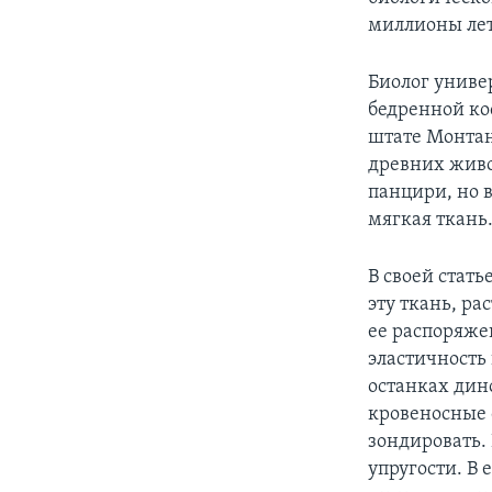
миллионы лет
Биолог униве
бедренной ко
штате Монтан
древних живо
панцири, но 
мягкая ткань
В своей стать
эту ткань, р
ее распоряже
эластичность 
останках дин
кровеносные 
зондировать.
упругости. В