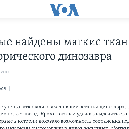
ые найдены мягкие ткан
орического динозавра
03:00
ься
 ученые откопали окаменевшие останки динозавра,
ионов лет назад. Кроме того, им удалось выделить его
первые в истории доказало возможность сохранения по
го материала у исчезнувших видов животных, обитав