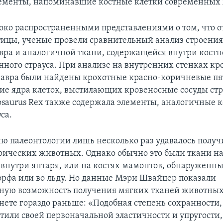
лементы, напоминавшие костные клетки современных
роко распространенными представлениями о том, что о
ицы, ученые провели сравнительный анализ строения
вра и аналогичной ткани, содержащейся внутри костн
нного страуса. При анализе на внутренних стенках к
завра были найдены крохотные красно-коричневые п
 ядра клеток, выстилающих кровеносные сосуды стра
osaurus Rex также содержала элементы, аналогичные 
са.
ию палеонтологии лишь несколько раз удавалось получ
рических животных. Однако обычно это были ткани н
внутри янтаря, или на костях мамонтов, обнаруженны
орфа или во льду. Но данные Мэри Швайцер показали
ную возможность получения мягких тканей животных
нете гораздо раньше: «Подобная степень сохранности,
атили своей первоначальной эластичности и упругости,