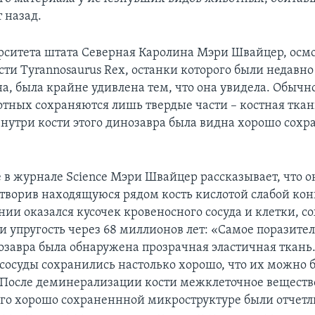
 назад.
рситета штата Северная Каролина Мэри Швайцер, осм
сти Tyrannosaurus Rex, останки которого были недавн
а, была крайне удивлена тем, что она увидела. Обычно
тных сохраняются лишь твердые части – костная ткан
внутри кости этого динозавра была видна хорошо сох
.
е в журнале Science Мэри Швайцер рассказывает, что 
астворив находящуюся рядом кость кислотой слабой ко
нии оказался кусочек кровеносного сосуда и клетки, 
и упругость через 68 миллионов лет: «Самое поразител
озавра была обнаружена прозрачная эластичная ткань.
сосуды сохранились настолько хорошо, что их можно 
 После деминерализации кости межклеточное вещество
 его хорошо сохраненнной микроструктуре были отчет