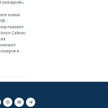
й находкой».
чить новые
НК –
редставляют
cience Сайенс
ких
проложит
озавров и