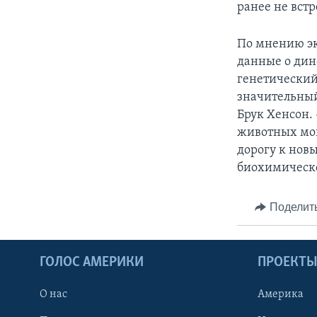
ранее не вст
По мнению эк
данные о дин
генетический
значительный
Брук Хенсон.
животных мог
дорогу к нов
биохимическо
Поделит
ГОЛОС АМЕРИКИ
ПРОЕКТ
О нас
Америка