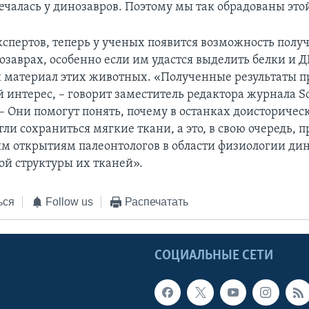
речалась у динозавров. Поэтому мы так обрадованы это
спертов, теперь у ученых появится возможность полу
озаврах, особенно если им удастся выделить белки и Д
 материал этих животных. «Полученные результаты п
 интерес, – говорит заместитель редактора журнала S
 – Они помогут понять, почему в останках доисторичес
ли сохраниться мягкие ткани, а это, в свою очередь, 
ым открытиям палеонтологов в области физиологии дин
й структуры их тканей».
ься
Follow us
Распечатать
Ы
СОЦИАЛЬНЫЕ СЕТИ