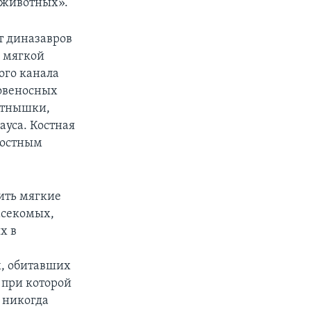
 животных».
т диназавров
 мягкой
ого канала
ровеносных
ятнышки,
уса. Костная
костным
ить мягкие
асекомых,
х в
, обитавших
 при которой
 никогда