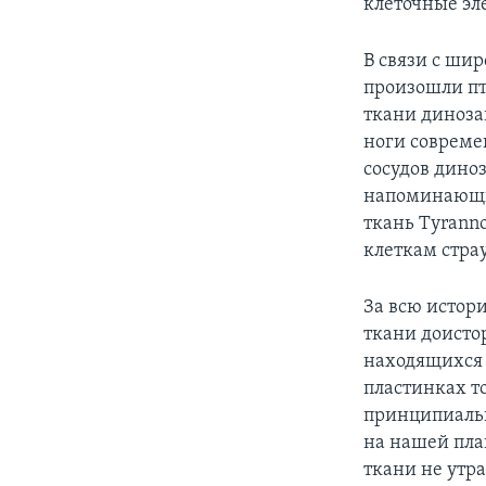
клеточные э
В связи с ши
произошли пт
ткани диноза
ноги совреме
сосудов дино
напоминающие
ткань Tyrann
клеткам страу
За всю истор
ткани доисто
находящихся 
пластинках т
принципиаль
на нашей пла
ткани не утр