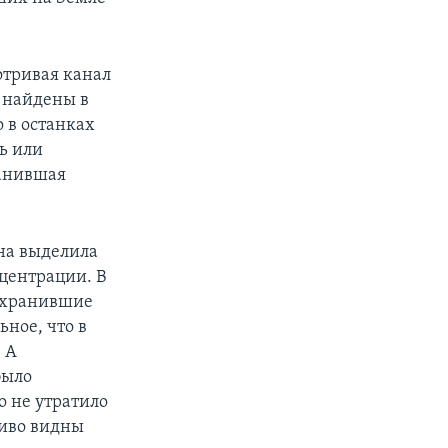
отривая канал
о найдены в
 в останках
ь или
ранившая
она выделила
нцентрации. В
сохранившие
ьное, что в
 А
было
 не утратило
ливо видны