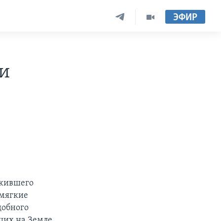
ЭФИР
и
 жившего
 мягкие
добного
ших на Земле