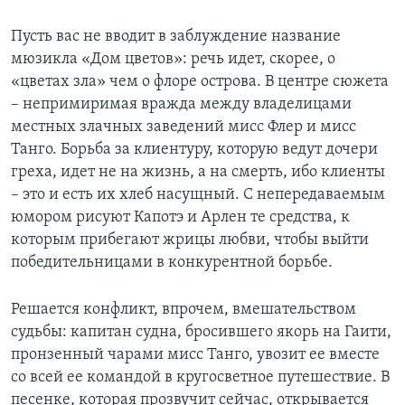
Пусть вас не вводит в заблуждение название
мюзикла «Дом цветов»: речь идет, скорее, о
«цветах зла» чем о флоре острова. В центре сюжета
– непримиримая вражда между владелицами
местных злачных заведений мисс Флер и мисс
Танго. Борьба за клиентуру, которую ведут дочери
греха, идет не на жизнь, а на смерть, ибо клиенты
– это и есть их хлеб насущный. С непередаваемым
юмором рисуют Капотэ и Арлен те средства, к
которым прибегают жрицы любви, чтобы выйти
победительницами в конкурентной борьбе.
Решается конфликт, впрочем, вмешательством
судьбы: капитан судна, бросившего якорь на Гаити,
пронзенный чарами мисс Танго, увозит ее вместе
со всей ее командой в кругосветное путешествие. В
песенке, которая прозвучит сейчас, открывается