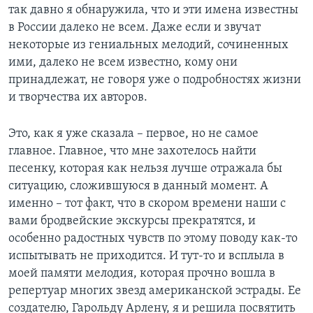
так давно я обнаружила, что и эти имена известны
Learning English
в России далеко не всем. Даже если и звучат
некоторые из гениальных мелодий, сочиненных
ими, далеко не всем известно, кому они
СОЦИАЛЬНЫЕ СЕТИ
принадлежат, не говоря уже о подробностях жизни
и творчества их авторов.
Языки
Это, как я уже сказала – первое, но не самое
главное. Главное, что мне захотелось найти
песенку, которая как нельзя лучше отражала бы
ситуацию, сложившуюся в данный момент. А
именно – тот факт, что в скором времени наши с
вами бродвейские экскурсы прекратятся, и
особенно радостных чувств по этому поводу как-то
испытывать не приходится. И тут-то и всплыла в
моей памяти мелодия, которая прочно вошла в
репертуар многих звезд американской эстрады. Ее
создателю, Гарольду Арлену, я и решила посвятить