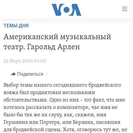
Линки
доступности
Перейти
ТЕМЫ ДНЯ
на
ГЛАВНОЕ
Американский музыкальный
основной
ПРОГРАММЫ
контент
театр. Гарольд Арлен
ПРОЕКТЫ
Перейти
АМЕРИКА
к
22 Март, 2005 03:00
ЭКСПЕРТИЗА
НОВОСТИ ЗА МИНУТУ
УЧИМ АНГЛИЙСКИЙ
основной
Поделиться
ИНТЕРВЬЮ
ИТОГИ
НАША АМЕРИКАНСКАЯ ИСТОРИЯ
навигации
Перейти
ФАКТЫ ПРОТИВ ФЕЙКОВ
Выбор темы нашего сегодняшнего бродвейского
ПОЧЕМУ ЭТО ВАЖНО?
А КАК В АМЕРИКЕ?
в
вояжа был продиктован несколькими
ЗА СВОБОДУ ПРЕССЫ
ДИСКУССИЯ VOA
АРТЕФАКТЫ
поиск
обстоятельствами. Одно из них – тот факт, что мне
УЧИМ АНГЛИЙСКИЙ
ДЕТАЛИ
АМЕРИКАНСКИЕ ГОРОДКИ
хотелось рассказать о композиторе, чье имя не
было бы так же на слуху, как, скажем, имя
ВИДЕО
НЬЮ-ЙОРК NEW YORK
ТЕСТЫ
Гершвина или Портера, или Берлина, писавших
ПОДПИСКА НА НОВОСТИ
АМЕРИКА. БОЛЬШОЕ ПУТЕШЕСТВИЕ
для бродвейской сцены. Хотя, оговорюсь тут же, не