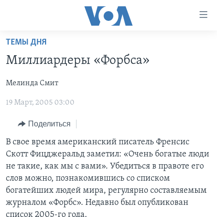
Линки
доступности
Перейти
ТЕМЫ ДНЯ
на
ГЛАВНОЕ
Миллиардеры «Форбса»
основной
ПРОГРАММЫ
контент
Мелинда Смит
ПРОЕКТЫ
Перейти
АМЕРИКА
к
19 Март, 2005 03:00
ЭКСПЕРТИЗА
НОВОСТИ ЗА МИНУТУ
УЧИМ АНГЛИЙСКИЙ
основной
ИНТЕРВЬЮ
ИТОГИ
НАША АМЕРИКАНСКАЯ ИСТОРИЯ
навигации
Поделиться
Перейти
ФАКТЫ ПРОТИВ ФЕЙКОВ
ПОЧЕМУ ЭТО ВАЖНО?
А КАК В АМЕРИКЕ?
В свое время американский писатель Френсис
в
Скотт Фицджеральд заметил: «Очень богатые люди
ЗА СВОБОДУ ПРЕССЫ
ДИСКУССИЯ VOA
АРТЕФАКТЫ
поиск
не такие, как мы с вами». Убедиться в правоте его
УЧИМ АНГЛИЙСКИЙ
ДЕТАЛИ
АМЕРИКАНСКИЕ ГОРОДКИ
слов можно, познакомившись со списком
богатейших людей мира, регулярно составляемым
ВИДЕО
НЬЮ-ЙОРК NEW YORK
ТЕСТЫ
журналом «Форбс». Недавно был опубликован
ПОДПИСКА НА НОВОСТИ
АМЕРИКА. БОЛЬШОЕ ПУТЕШЕСТВИЕ
список 2005-го года.