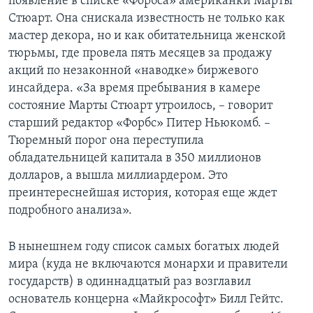
появление в списке «Форбса» американки Марты
Стюарт. Она снискала известность не только как
мастер декора, но и как обитательница женской
тюрьмы, где провела пять месяцев за продажу
акций по незаконной «наводке» биржевого
инсайдера. «За время пребывания в камере
состояние Марты Стюарт утроилось, – говорит
старший редактор «Форбс» Питер Ньюкомб. –
Тюремный порог она переступила
обладательницей капитала в 350 миллионов
долларов, а вышла миллиардером. Это
преинтереснейшая история, которая еще ждет
подробного анализа».
В нынешнем году список самых богатых людей
мира (куда не включаются монархи и правители
государств) в одиннадцатый раз возглавил
основатель концерна «Майкрософт» Билл Гейтс.