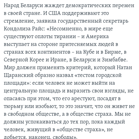
Народ Беларуси жаждет демократических перемен
в своей стране. И США поддерживают это
стремление, заявила государственный секретарь
Кондолиза Райс: «Несомненно, в мире еще
существуют оплоты тирании – и Америка
выступает на стороне притесняемых людей в
странах всех континентов – на Кубе и в Бирме, в
Северной Корее и Иране, в Беларуси и Зимбабве.
Мир должен применять критерий, который Натан
Щаранский образно назвал «тестом городской
площади»: если человек не может выйти на
центральную площадь и выразить свои взгляды, не
опасаясь при этом, что его арестуют, посадят в
тюрьму или изобьют, то это значит, что он живет не
в свободном обществе, а в обществе страха. Мы не
должны успокаиваться до тех пор, пока каждый
человек, живущий в «обществе страха», не
добьется, наконец, свободы».