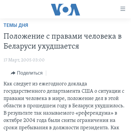
Линки
доступности
Перейти
ТЕМЫ ДНЯ
на
ГЛАВНОЕ
Положение с правами человека в
основной
ПРОГРАММЫ
контент
Беларуси ухудшается
ПРОЕКТЫ
Перейти
АМЕРИКА
к
17 Март, 2005 03:00
ЭКСПЕРТИЗА
НОВОСТИ ЗА МИНУТУ
УЧИМ АНГЛИЙСКИЙ
основной
Поделиться
ИНТЕРВЬЮ
ИТОГИ
НАША АМЕРИКАНСКАЯ ИСТОРИЯ
навигации
Перейти
ФАКТЫ ПРОТИВ ФЕЙКОВ
Как следует из ежегодного доклада
ПОЧЕМУ ЭТО ВАЖНО?
А КАК В АМЕРИКЕ?
в
государственного департамента США о ситуации с
ЗА СВОБОДУ ПРЕССЫ
ДИСКУССИЯ VOA
АРТЕФАКТЫ
поиск
правами человека в мире, положение дел в этой
УЧИМ АНГЛИЙСКИЙ
ДЕТАЛИ
АМЕРИКАНСКИЕ ГОРОДКИ
области в прошедшем году в Беларуси ухудшилось.
В результате так называемого «референдума» в
ВИДЕО
НЬЮ-ЙОРК NEW YORK
ТЕСТЫ
октябре 2004 года были сняты ограничения на
ПОДПИСКА НА НОВОСТИ
АМЕРИКА. БОЛЬШОЕ ПУТЕШЕСТВИЕ
сроки пребывания в должности президента. Как