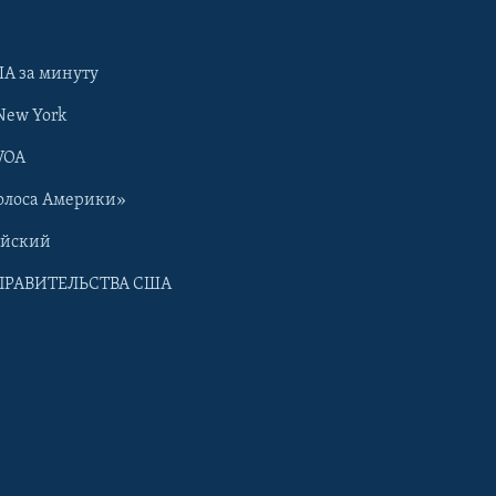
А за минуту
New York
VOA
олоса Америки»
ийский
ПРАВИТЕЛЬСТВА США