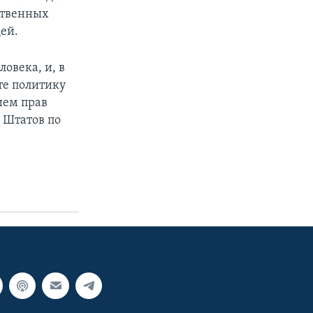
ственных
ей.
овека, и, в
те политику
ием прав
 Штатов по