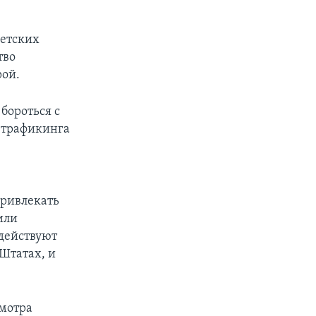
ветских
тво
рой.
бороться с
 трафикинга
привлекать
или
действуют
Штатах, и
смотра