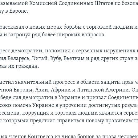
азываемой Комиссией Соединенных Штатов по безопа
у в Европе.
рассказал о новых мерах борьбы с торговлей людьми и
й и затронул ряд более широких вопросов.
ресс демократии, напомнил о серьезных нарушениях 
ил Беларусь, Китай, Кубу, Вьетнам и ряд других стран
ав их граждан.
метил значительный прогресс в области защиты прав ч
очной Европы, Азии, Африки и Латинской Америки. О
победе сил демократии в Украине и призвал Соединен
союз помочь Украине в упрочении достигнутых резуль
ессмена, коррупция и торговля людьми являются серь
с которыми предстоит справиться новому правительст
ых членов Конгресса из числа борцов за права челове