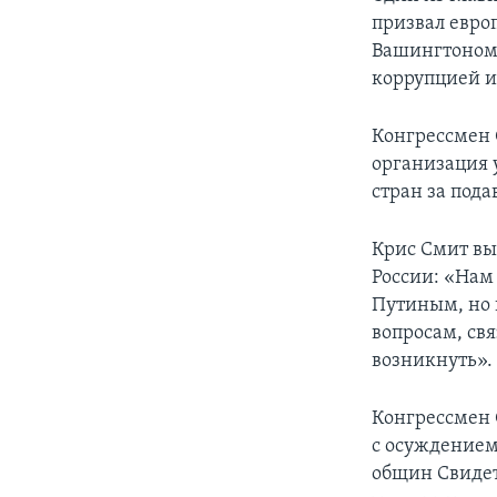
призвал евро
Вашингтоном 
коррупцией и
Конгрессмен 
организация 
стран за пода
Крис Смит вы
России: «Нам
Путиным, но 
вопросам, св
возникнуть».
Конгрессмен 
с осуждением
общин Свидет