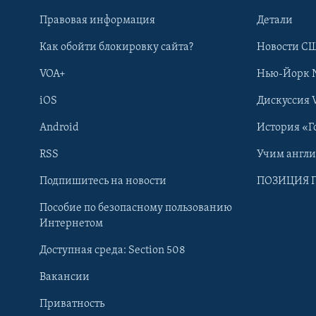
Правовая информация
Детали
Как обойти блокировку сайта?
Новости СШ
VOA+
Нью-Йорк 
iOS
Дискуссия 
Android
История «Г
RSS
Учим англ
Learning English
Подпишитесь на новости
ПОЗИЦИЯ 
Пособие по безопасному пользованию
СОЦИАЛЬНЫЕ СЕТИ
Интернетом
Доступная среда: Section 508
Вакансии
Приватность
Языки