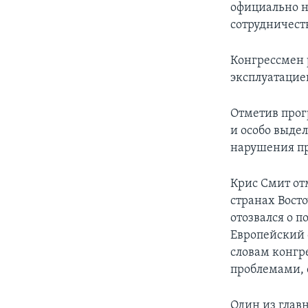
официально н
сотрудничеств
Конгрессмен 
эксплуатацие
Отметив прог
и особо выдел
нарушения пр
Крис Смит от
странах Вост
отозвался о 
Европейский 
словам конгр
проблемами, 
Один из главн