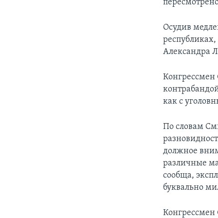
пересмотрено
Осудив медле
республиках,
Александра Л
Конгрессмен С
контрабандой
как с уголов
По словам См
разновидност
должное вним
различные ма
сообща, эксп
буквально ми
Конгрессмен 