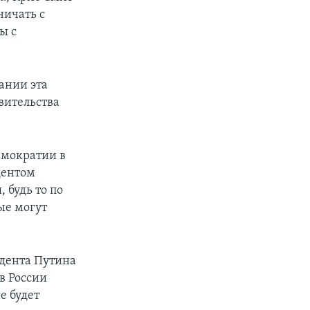
ничать с
ы с
ании эта
вительства
емократии в
дентом
 будь то по
ые могут
идента Путина
в России
е будет