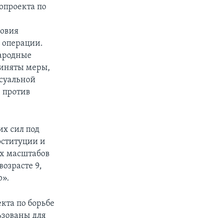
нопроекта по
ловия
 операции.
народные
риняты меры,
суальной
 против
их сил под
оституции и
ых масштабов
возрасте 9,
р».
кта по борьбе
ьзованы для