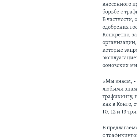
внесенного пр
борьбе с тра
В частности,
одобрения го
Конкретно, з
организации,
которые запр
эксплуатацие
ооновских ми
«Мы знаем, -
любыми знаме
трафикингу, 
как в Конго, 
10, 12 и 13 т
В предлагаем
с трафикинго