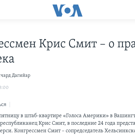
ессмен Крис Смит – о пр
ека
чард Дагийар
3:00
ься
ятницу в штаб-квартире «Голоса Америки» в Вашинг
республиканец Крис Смит, в последние 24 года предс
рси. Конгрессмен Смит – сопредседатель Хельсинкск