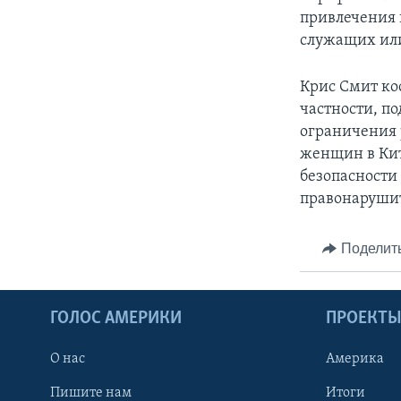
привлечения 
служащих или
Крис Смит ко
частности, п
ограничения 
женщин в Кит
безопасности
правонаруши
Поделит
ГОЛОС АМЕРИКИ
ПРОЕКТ
О нас
Америка
Пишите нам
Итоги