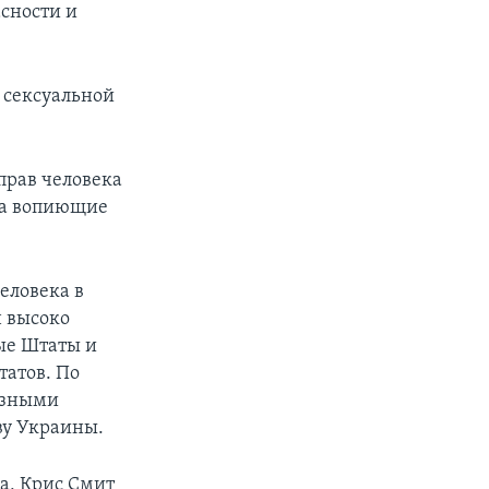
сности и
 сексуальной
прав человека
 за вопиющие
еловека в
н высоко
ные Штаты и
татов. По
езными
ву Украины.
ка, Крис Смит