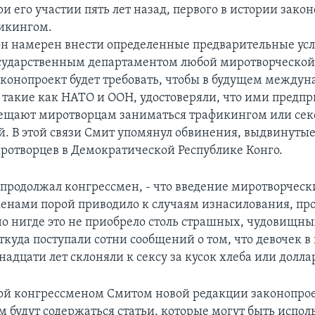
и его участии пять лет назад, первого в истории зако
фикингом.
 он намерен внести определенные предварительные ус
сударственным департаментом любой миротворческой
аконопроект будет требовать, чтобы в будущем между
 такие как НАТО и ООН, удостоверяли, что ими предп
ещают миротворцам заниматься трафикингом или сек
й. В этой связи Смит упомянул обвинения, выдвинутые
ротворцев в Демократической Республике Конго.
 продолжал конгрессмен, - что введение миротворческ
нами порой приводило к случаям изнасилования, пр
но нигде это не приобрело столь страшных, чудовищн
откуда поступали сотни сообщений о том, что девочек в 
ринадцати лет склоняли к сексу за кусок хлеба или долла
ой конгрессменом Смитом новой редакции законопрое
м будут содержаться статьи, которые могут быть испол