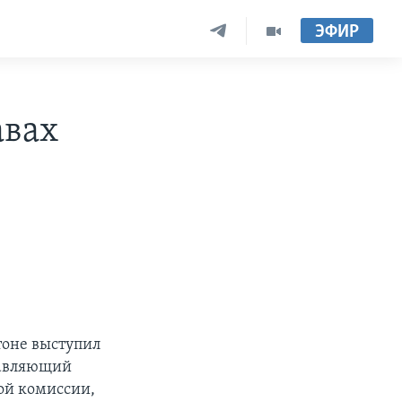
ЭФИР
авах
тоне выступил
тавляющий
ой комиссии,