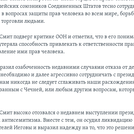
пейских союзников Соединенных Штатов тесно сотруд
в вопросах защиты прав человека во всем мире, борьб
 торговли людьми.
Смит подверг критике ООН и отметил, что в его поним
утеряла способность привлекать к ответственности пра
вление ими прав человека.
разил озабоченность недавними случаями отказа от д
 необходимо и далее агрессивно сотрудничать с прези
нам никогда не следует сглаживать наши расхождения,
язанным с Чечней, или любым другим вопросам, котор
Смит высоко отозвался о недавнем выступлении през
 антисемитизма. Вместе с тем, он осудил ликвидацию 
елей Иеговы и выразил надежду на то, что это решени