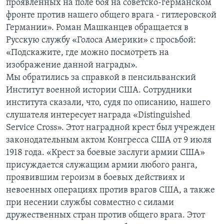
проявленных на поле боя на советско-германском
фронте против нашего общего врага - гитлеровской
Learning English
Германии». Роман Машканцев обращается в
Русскую службу «Голоса Америки» с просьбой:
СОЦИАЛЬНЫЕ СЕТИ
«Подскажите, где можно посмотреть на
изображение данной награды».
Мы обратились за справкой в пенсильванский
Институт военной истории США. Сотрудники
Языки
института сказали, что, судя по описанию, нашего
слушателя интересует награда «Distinguished
Service Cross». Этот наградной крест был учрежден
законодательным актом Конгресса США от 9 июля
1918 года. «Крест за боевые заслуги армии США»
присуждается служащим армии любого ранга,
проявившим героизм в боевых действиях и
невоенных операциях против врагов США, а также
при несении службы совместно с силами
дружественных стран против общего врага. Этот