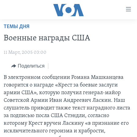
Линки
доступности
Перейти
ТЕМЫ ДНЯ
на
ГЛАВНОЕ
Военные награды США
основной
ПРОГРАММЫ
контент
11 Март, 2005 03:00
ПРОЕКТЫ
Перейти
АМЕРИКА
к
ЭКСПЕРТИЗА
Поделиться
НОВОСТИ ЗА МИНУТУ
УЧИМ АНГЛИЙСКИЙ
основной
ИНТЕРВЬЮ
ИТОГИ
НАША АМЕРИКАНСКАЯ ИСТОРИЯ
В электронном сообщении Романа Машканцева
навигации
говорится о награде «Крест за боевые заслуги
Перейти
ФАКТЫ ПРОТИВ ФЕЙКОВ
ПОЧЕМУ ЭТО ВАЖНО?
А КАК В АМЕРИКЕ?
армии США», которую получил генерал-майор
в
ЗА СВОБОДУ ПРЕССЫ
ДИСКУССИЯ VOA
АРТЕФАКТЫ
Советской Армии Иван Андреевич Ласкин. Наш
поиск
слушатель приводит также текст наградного листа
УЧИМ АНГЛИЙСКИЙ
ДЕТАЛИ
АМЕРИКАНСКИЕ ГОРОДКИ
за подписью посла США Стэндли, согласно
ВИДЕО
НЬЮ-ЙОРК NEW YORK
ТЕСТЫ
которому Крест вручен Ласкину «в признание его
исключительного героизма и храбрости,
ПОДПИСКА НА НОВОСТИ
АМЕРИКА. БОЛЬШОЕ ПУТЕШЕСТВИЕ