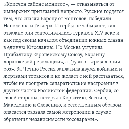
«Крисчен сайенс монитор», — отказываться от
имперских притязаний непросто. Русские гордятся
тем, что спасли Европу от монголов, победили
Наполеона и Гитлера. И сербы не забывают, как
отважно они сопротивлялись туркам в XIV веке и
как под своим началом объединили южных славян
в единую Югославию. Но Москва уступила
Прибалтику Европейскому Союзу, Украину –
«оранжевой революции», а Грузию – «революции
роз». За Чечню Россия заплатила двумя войнами и
жертвами терактов и не желает с ней расставаться,
чтобы не поощрять сепаратистские настроения в
других частях Российской федерации. Сербия, со
своей стороны, потеряла Хорватию, Боснию,
Македонию и Словению, и естественным образом
опасается развала самой метрополии в случае
обретения независимости косоварами».