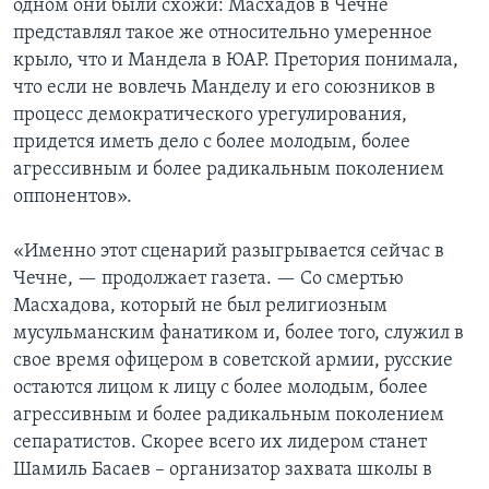
одном они были схожи: Масхадов в Чечне
представлял такое же относительно умеренное
Learning English
крыло, что и Мандела в ЮАР. Претория понимала,
что если не вовлечь Манделу и его союзников в
СОЦИАЛЬНЫЕ СЕТИ
процесс демократического урегулирования,
придется иметь дело с более молодым, более
агрессивным и более радикальным поколением
оппонентов».
Языки
«Именно этот сценарий разыгрывается сейчас в
Чечне, — продолжает газета. — Со смертью
Масхадова, который не был религиозным
мусульманским фанатиком и, более того, служил в
свое время офицером в советской армии, русские
остаются лицом к лицу с более молодым, более
агрессивным и более радикальным поколением
сепаратистов. Скорее всего их лидером станет
Шамиль Басаев – организатор захвата школы в