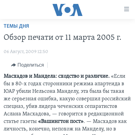
Линки
доступности
Перейти
ТЕМЫ ДНЯ
на
ГЛАВНОЕ
Обзор печати от 11 марта 2005 г.
основной
ПРОГРАММЫ
контент
06 Август, 2009 12:50
ПРОЕКТЫ
Перейти
АМЕРИКА
к
ЭКСПЕРТИЗА
Поделиться
НОВОСТИ ЗА МИНУТУ
УЧИМ АНГЛИЙСКИЙ
основной
ИНТЕРВЬЮ
ИТОГИ
НАША АМЕРИКАНСКАЯ ИСТОРИЯ
Масхадов и Мандела: сходство и различие.
«Если
навигации
бы в 80-х годах сторонники режима апартеида в
Перейти
ФАКТЫ ПРОТИВ ФЕЙКОВ
ПОЧЕМУ ЭТО ВАЖНО?
А КАК В АМЕРИКЕ?
ЮАР убили Нельсона Манделу, эта была бы такая
в
ЗА СВОБОДУ ПРЕССЫ
ДИСКУССИЯ VOA
АРТЕФАКТЫ
же серьезная ошибка, какую совершил российский
поиск
спецназ, убив лидера чеченских сепаратистов
УЧИМ АНГЛИЙСКИЙ
ДЕТАЛИ
АМЕРИКАНСКИЕ ГОРОДКИ
Аслана Масхадова, — говорится в редакционной
ВИДЕО
НЬЮ-ЙОРК NEW YORK
ТЕСТЫ
статье газеты
«Вашингтон пост»
. — Масхадов как
личность, конечно, непохож на Манделу, но в
ПОДПИСКА НА НОВОСТИ
АМЕРИКА. БОЛЬШОЕ ПУТЕШЕСТВИЕ