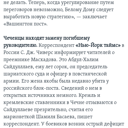
не делать. Теперь, когда урегулирование путем
переговоров невозможно, Белому Дому следует
выработать новую стратегию», — заключает
«Вашингтон пост».
Чеченцы находят замену погибшему
руководителю.
Корреспондент
«Нью-Йорк таймс»
в
России С. Дж. Чиверс информирует читателей о
преемнике Масхадова. Это Абдул-Халим
Сайдулллаев, ему лет сорок, он председатель
шариатского суда и офицер в повстанческой
армии. Его жена якобы была недавно убита у
российского блок-поста. Сведений о нем в
открытых источниках немного. Кремль и
кремлевские ставленники в Чечне отзываются о
Сайдуллаеве презрительно, считая его
марионеткой Шамиля Басаева, пишет
корреспондент. У боевиков возник острый дефицит