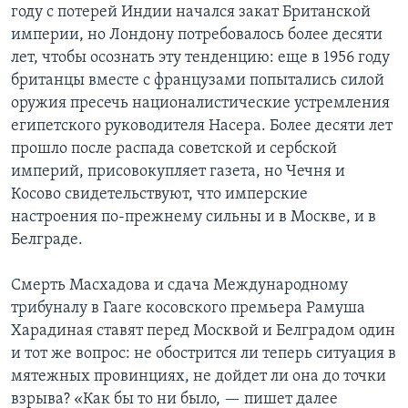
году с потерей Индии начался закат Британской
империи, но Лондону потребовалось более десяти
лет, чтобы осознать эту тенденцию: еще в 1956 году
британцы вместе с французами попытались силой
оружия пресечь националистические устремления
египетского руководителя Насера. Более десяти лет
прошло после распада советской и сербской
империй, присовокупляет газета, но Чечня и
Косово свидетельствуют, что имперские
настроения по-прежнему сильны и в Москве, и в
Белграде.
Смерть Масхадова и сдача Международному
трибуналу в Гааге косовского премьера Рамуша
Харадиная ставят перед Москвой и Белградом один
и тот же вопрос: не обострится ли теперь ситуация в
мятежных провинциях, не дойдет ли она до точки
взрыва? «Как бы то ни было, — пишет далее