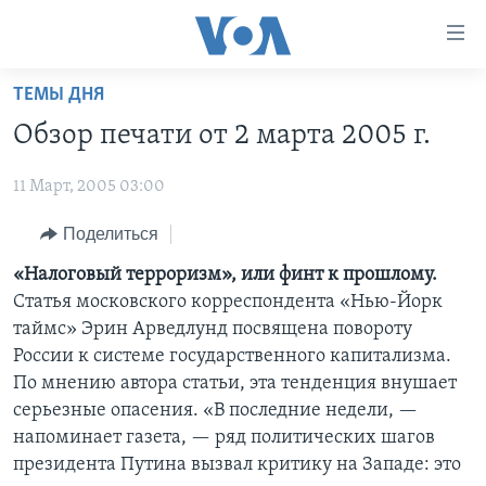
Линки
доступности
Перейти
ТЕМЫ ДНЯ
на
ГЛАВНОЕ
Обзор печати от 2 марта 2005 г.
основной
ПРОГРАММЫ
контент
11 Март, 2005 03:00
ПРОЕКТЫ
Перейти
АМЕРИКА
к
ЭКСПЕРТИЗА
Поделиться
НОВОСТИ ЗА МИНУТУ
УЧИМ АНГЛИЙСКИЙ
основной
ИНТЕРВЬЮ
ИТОГИ
НАША АМЕРИКАНСКАЯ ИСТОРИЯ
«Налоговый терроризм», или финт к прошлому.
навигации
Статья московского корреспондента «Нью-Йорк
Перейти
ФАКТЫ ПРОТИВ ФЕЙКОВ
ПОЧЕМУ ЭТО ВАЖНО?
А КАК В АМЕРИКЕ?
таймс» Эрин Арведлунд посвящена повороту
в
ЗА СВОБОДУ ПРЕССЫ
ДИСКУССИЯ VOA
АРТЕФАКТЫ
России к системе государственного капитализма.
поиск
По мнению автора статьи, эта тенденция внушает
УЧИМ АНГЛИЙСКИЙ
ДЕТАЛИ
АМЕРИКАНСКИЕ ГОРОДКИ
серьезные опасения. «В последние недели, —
ВИДЕО
НЬЮ-ЙОРК NEW YORK
ТЕСТЫ
напоминает газета, — ряд политических шагов
президента Путина вызвал критику на Западе: это
ПОДПИСКА НА НОВОСТИ
АМЕРИКА. БОЛЬШОЕ ПУТЕШЕСТВИЕ