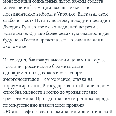
монетизация социальных льгот, зажим средств
массовой информации, вмешательство в
Learning English
президентские выборы в Украине. Высказал свою
озабоченность Путину по этому поводу и президент
СОЦИАЛЬНЫЕ СЕТИ
Джордж Буш во время их недавней встречи в
Братиславе. Однако более реальную опасность для
будущего России представляет положение дел в
экономике.
Языки
На сегодня, благодаря высоким ценам на нефть,
профицит российского бюджета растет
одновременно с доходами от экспорта
энергоносителей. Тем не менее, ставка на
коррумпированный государственный капитализм
способна низвести Россию до уровня страны
третьего мира. Проведенная в экстренном порядке
по искусственно низкой цене продажа
«Юганскнефтегаза» напоминает о мошеннической